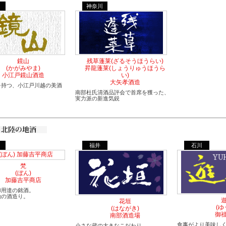
神奈川
鏡山
残草蓬莱(ざるそうほうらい)
(かがみやま)
昇龍蓬莱(しょうりゅうほうら
小江戸鏡山酒造
い)
大矢孝酒造
を持つ、小江戸川越の美酒
南部杜氏清酒品評会で首席を獲った、
実力派の新進気鋭
福井
石川
梵
(ぼん)
加藤吉平商店
御用達の銘酒。
動の酒造り。
花垣
(ゆ
(はながき)
御
南部酒造場
食事がより美味し
小さな蔵の大きなこだわり。