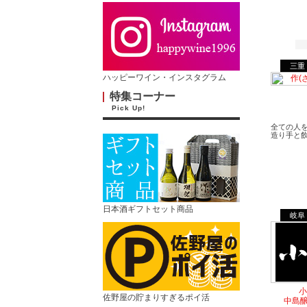
三重
ハッピーワイン・インスタグラム
特集コーナー
Pick Up!
全ての人
造り手と
日本酒ギフトセット商品
岐阜
小
佐野屋の貯まりすぎるポイ活
中島