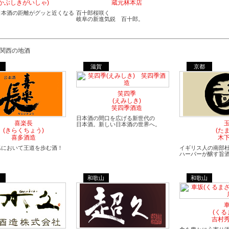
かぶしきがいしゃ)
蔵元林本店
日本酒の距離がグッと近くなる
百十郎桜咲く
岐阜の新進気鋭 百十郎。
滋賀
京都
笑四季
(えみしき)
笑四季酒造
日本酒の間口を広げる新世代の
喜楽長
日本酒。新しい日本酒の世界へ。
(きらくちょう)
(た
喜多酒造
木
県において王道を歩む酒！
イギリス人の南部
ハーパーが醸す旨
和歌山
和歌山
(くる
吉村