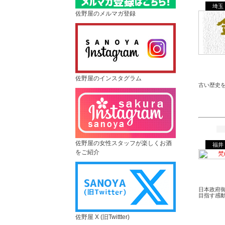
埼玉
佐野屋のメルマガ登録
佐野屋のインスタグラム
古い歴史
佐野屋の女性スタッフが楽しくお酒
福井
をご紹介
日本政府
目指す感
佐野屋 X (旧Twittter)