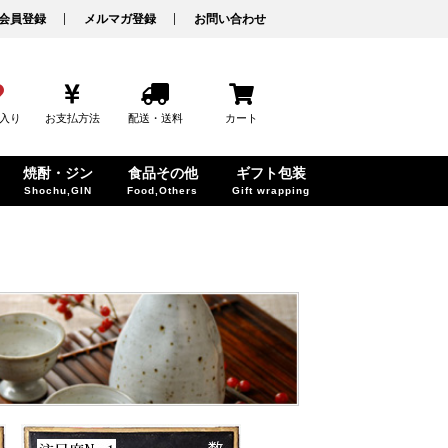
会員登録
メルマガ登録
お問い合わせ
入り
お支払方法
配送・送料
カート
焼酎・ジン
食品その他
ギフト包装
Shochu,GIN
Food,Others
Gift wrapping