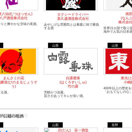
奥八仙(むつはっせん)
南
タクシードライバー
八戸酒造株式会社
(なん
喜久盛酒造株式会社
株式会
香りと爽やかな甘味の美酒。
あやしげな雰囲気とは裏腹に味で勝負
する酒
世界21カ国で取り
海外で人気の日本
山形
山形
まんさくの花
白露垂珠
東光(
丸醸造(ひのまるじょうぞ
(はくろすいしゅ)
小嶋
う)
竹の露
400年以上の歴史
「おもてなしの心
する酒。
芳醇かつ淡麗。
旨さがあってキレが良い酒。
山梨
長野