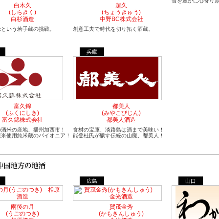
食を豊かに心寄り
白木久
超久
(しらきく)
(ちょうきゅう)
白杉酒造
中野BC株式会社
米という若手蔵の挑戦。
創意工夫で時代を切り拓く酒蔵。
兵庫
富久錦
都美人
(ふくにしき)
(みやこびじん)
富久錦株式会社
都美人酒造
の酒米の産地、播州加西市！
食材の宝庫、淡路島は酒まで美味い！
産米使用純米蔵のパイオニア！
能登杜氏が醸す伝統の山廃、都美人！
広島
山口
雨後の月
賀茂金秀
(うごのつき)
(かもきんしゅう)