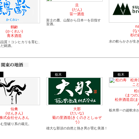
旦
(だん)
笹一酒造
富士の麓、山梨から日本一を目指す
旨酒。
na
鶴齢
(な
(かくれい)
杉の
青木酒造
水の軟らかさが生
沼品質！コシヒカリを育む、
んだ銘酒。
栃木
栃木
松
(まつの
松井酒造店(
仙禽
大那
栃木県一の超軟水
(せんきん)
(だいな)
株式会社せんきん
菊の里酒造(きくのさとしゅぞ
う)
歩む型破り系の蔵元。
雄大な那須の自然と熱き男が育む美酒！