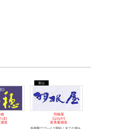
富山
遊穂
羽根屋
うほ)
(はねや)
祖酒造
富美菊酒造
く
首都圏でブレイク開始！全ての酒を