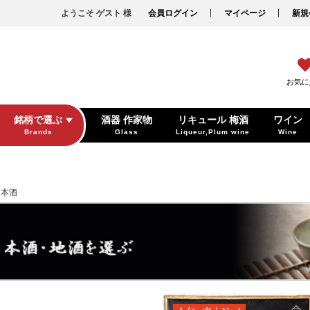
ようこそ ゲスト 様
会員ログイン
マイページ
新規
お気に
銘柄で選ぶ
酒器 作家物
リキュール 梅酒
ワイン
Brands
Glass
Liqueur,Plum wine
Wine
日本酒