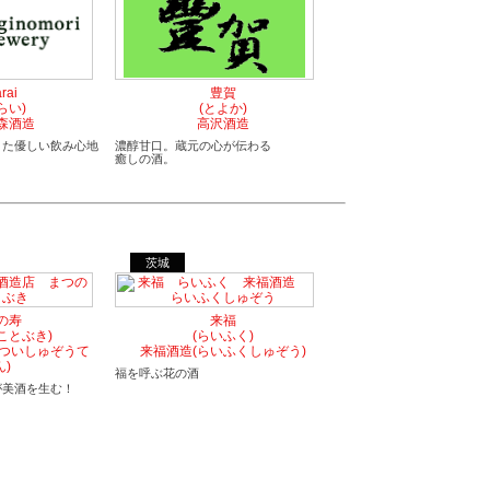
rai
豊賀
らい)
(とよか)
森酒造
高沢酒造
きた優しい飲み心地
濃醇甘口。蔵元の心が伝わる
癒しの酒。
茨城
の寿
来福
ことぶき)
(らいふく)
まついしゅぞうて
来福酒造(らいふくしゅぞう)
ん)
福を呼ぶ花の酒
が美酒を生む！