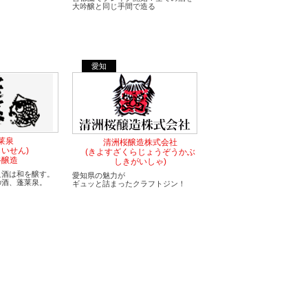
大吟醸と同じ手間で造る
愛知
莱泉
清洲桜醸造株式会社
らいせん)
(きよすざくらじょうぞうかぶ
谷醸造
しきがいしゃ)
良酒は和を醸す。
愛知県の魅力が
の酒、蓬莱泉。
ギュッと詰まったクラフトジン！