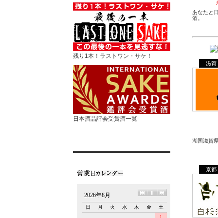
あなたと
酒。
残り1本！ラストワン・サケ！
滋賀
日本酒品評会受賞酒一覧
湖国滋賀
京都