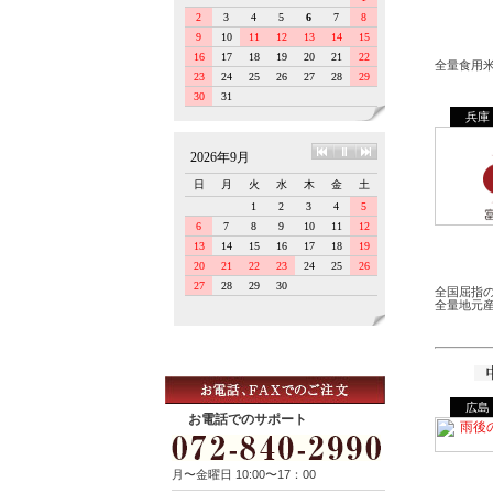
全量食用
兵庫
全国屈指
全量地元
広島
お電話でのサポート
月〜金曜日 10:00〜17：00