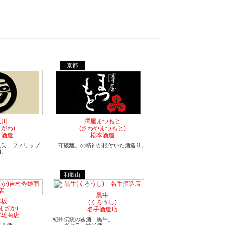
京都
玉川
澤屋まつもと
まがわ)
(さわやまつもと)
下酒造
松本酒造
杜氏、フィリップ
「守破離」の精神が根付いた酒造り。
酒。
和歌山
黒牛
車坂
(くろうし)
まざか)
名手酒造店
秀雄商店
紀州伝統の國酒 黒牛。