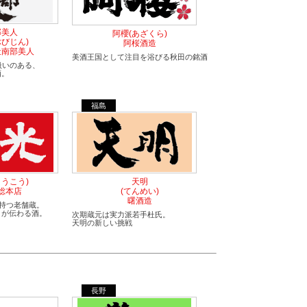
部美人
阿櫻(あざくら)
ぶびじん)
阿桜酒造
社南部美人
美酒王国として注目を浴びる秋田の銘酒
扱いのある、
酒。
福島
とうこう)
天明
総本店
(てんめい)
曙酒造
を持つ老舗蔵。
」が伝わる酒。
次期蔵元は実力派若手杜氏。
天明の新しい挑戦
長野