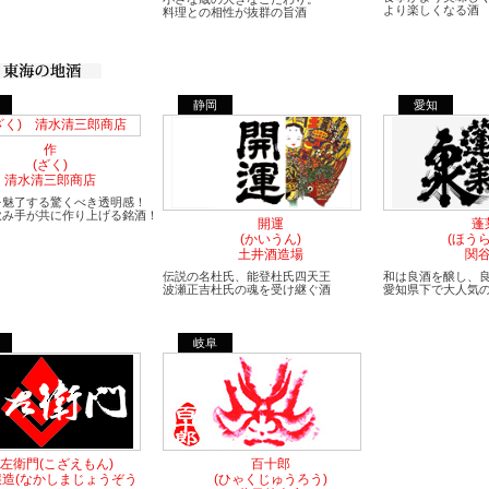
より楽しくなる酒
料理との相性が抜群の旨酒
静岡
愛知
作
(ざく)
清水清三郎商店
を魅了する驚くべき透明感！
飲み手が共に作り上げる銘酒！
開運
蓬
(かいうん)
(ほう
土井酒造場
関
伝説の名杜氏、能登杜氏四天王
和は良酒を醸し、
波瀬正吉杜氏の魂を受け継ぐ酒
愛知県下で大人気
岐阜
左衛門(こざえもん)
百十郎
醸造(なかしまじょうぞう
(ひゃくじゅうろう)