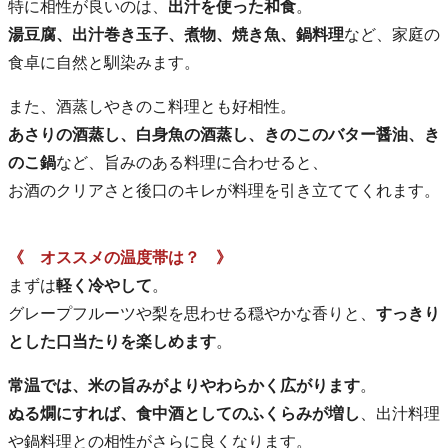
特に相性が良いのは、
出汁を使った和食
。
湯豆腐、出汁巻き玉子、煮物、焼き魚、鍋料理
など、家庭の
食卓に自然と馴染みます。
また、酒蒸しやきのこ料理とも好相性。
あさりの酒蒸し、白身魚の酒蒸し、きのこのバター醤油、き
のこ鍋
など、旨みのある料理に合わせると、
お酒のクリアさと後口のキレが料理を引き立ててくれます。
《 オススメの温度帯は？ 》
まずは
軽く冷やして
。
グレープフルーツや梨を思わせる穏やかな香りと、
すっきり
とした口当たりを楽しめます
。
常温では、米の旨みがよりやわらかく広がります
。
ぬる燗にすれば、食中酒としてのふくらみが増し
、出汁料理
や鍋料理との相性がさらに良くなります。