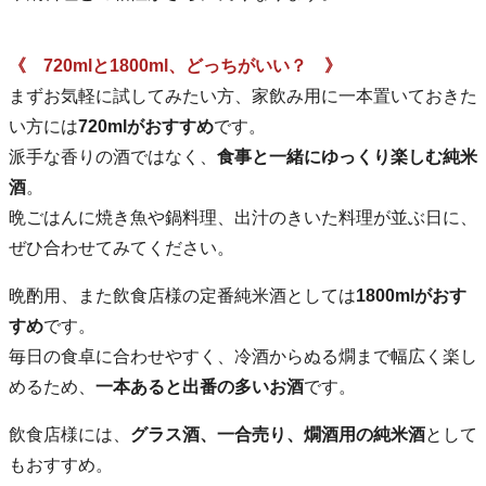
《 720mlと1800ml、どっちがいい？ 》
まずお気軽に試してみたい方、家飲み用に一本置いておきた
い方には
720mlがおすすめ
です。
派手な香りの酒ではなく、
食事と一緒にゆっくり楽しむ純米
酒
。
晩ごはんに焼き魚や鍋料理、出汁のきいた料理が並ぶ日に、
ぜひ合わせてみてください。
晩酌用、また飲食店様の定番純米酒としては
1800mlがおす
すめ
です。
毎日の食卓に合わせやすく、冷酒からぬる燗まで幅広く楽し
めるため、
一本あると出番の多いお酒
です。
飲食店様には、
グラス酒、一合売り、燗酒用の純米酒
として
もおすすめ。