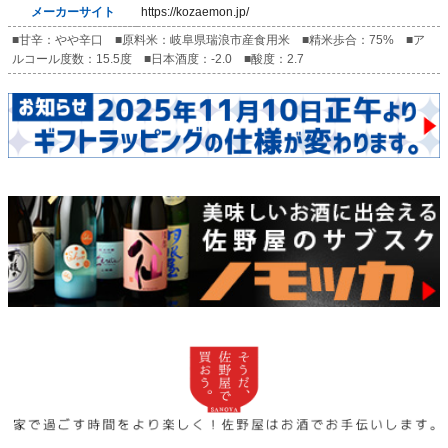
メーカーサイト
https://kozaemon.jp/
■甘辛：やや辛口 ■原料米：岐阜県瑞浪市産食用米 ■精米歩合：75% ■ア
ルコール度数：15.5度 ■日本酒度：-2.0 ■酸度：2.7