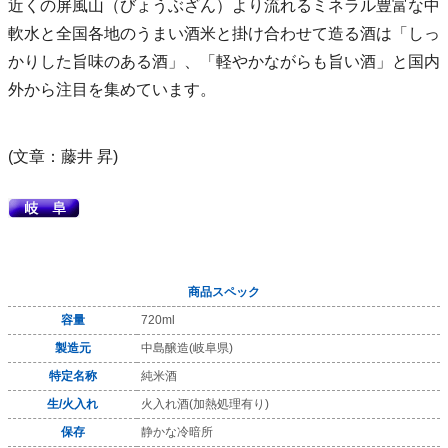
近くの屏風山（びょうぶざん）より流れるミネラル豊富な中
軟水と全国各地のうまい酒米と掛け合わせて造る酒は「しっ
かりした旨味のある酒」、「軽やかながらも旨い酒」と国内
外から注目を集めています。
(文章：藤井 昇)
商品スペック
容量
720ml
製造元
中島醸造(岐阜県)
特定名称
純米酒
生/火入れ
火入れ酒(加熱処理有り)
保存
静かな冷暗所