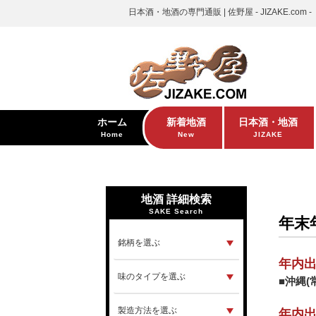
日本酒・地酒の専門通販 | 佐野屋 - JIZAKE.com -
ホーム
新着地酒
日本酒・地酒
Home
New
JIZAKE
地酒 詳細検索
SAKE Search
年末
年内
■沖縄(
年内出