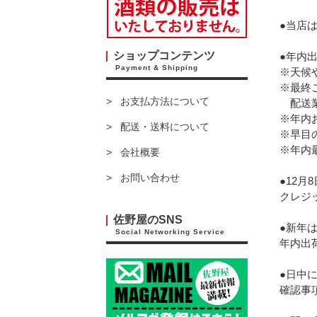
●当店は
ショップコンテンツ
●年内
Payment & Shipping
※天候
※最終
お支払方法について
配送業
※年内
配送・送料について
※早目
※年内
会社概要
お問い合わせ
●12月
クレジッ
佐野屋のSNS
●新年は
Social Networking Service
年内出
●日中
確認事