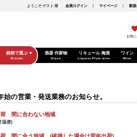
ようこそ ゲスト 様
会員ログイン
マイページ
新規
お気に
銘柄で選ぶ
酒器 作家物
リキュール 梅酒
ワイン
Brands
Glass
Liqueur,Plum wine
Wine
年始の営業・発送業務のお知らせ。
出荷 間に合わない地域
常温便)
荷 間に合う地域 (破損した場合は翌年出荷)