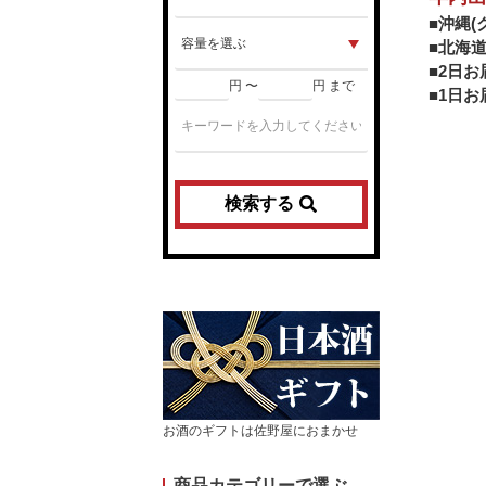
■沖縄(
■北海道
■2日お
円 〜
円 まで
■1日お
検索する
お酒のギフトは佐野屋におまかせ
商品カテゴリーで選ぶ