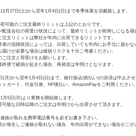
12月27日(土)から翌年1月4日(日)まで冬季休業を頂戴致します。
出荷可能のご注文最終リミットは上記のとおりです。
や配送会社の荷受け状況によって、最終リミットが前倒しになる場
ご注文リミットは弊社が年内に出荷できるリミットです。
者の混雑状況によっては、出荷していても年内にお手元に届かな
お届けが必要な場合は破損リスクを十分ご考慮ください。
のご注文と荷受けをお願いします。
最終便で破損が起きた場合、再発送は年明けとなります。
8日(月)から翌年1月4日(日)まで、銀行振込(前払い)の決済は中止さ
トカード、代金引換、NP後払い、AmazonPayをご利用ください
1月5日(月)より業務を開始致します。
荷可能な日時以降のご注文は年明けから出荷させて頂きます。
に連絡が取れる携帯電話番号を必ずお書き下さい。
項が発生しご連絡が取れない場合、年内出荷ができない場合がござ