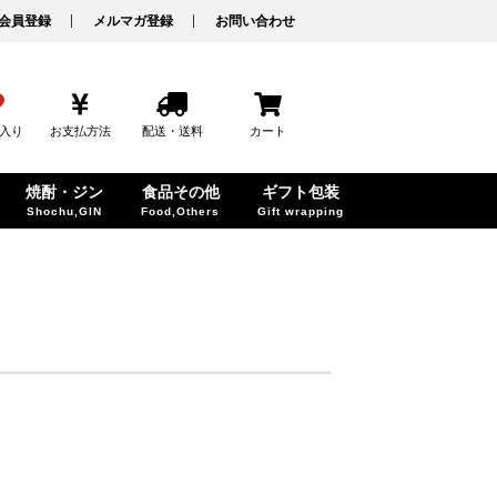
会員登録
メルマガ登録
お問い合わせ
入り
お支払方法
配送・送料
カート
焼酎・ジン
食品その他
ギフト包装
Shochu,GIN
Food,Others
Gift wrapping