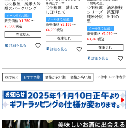
◇羽根屋 純米大吟
を満たす一本
「出羽の里」
◇羽根屋 愛山70
◇羽根屋 酒米探検
醸スパークリング
しぼりたて
シリーズ 第五弾
クール便でお届け
純米吟醸 出羽の
クール便でお届け
販売価格
¥
1,750
〜
里
販売価格
¥
2,199
〜
¥
3,500
税込
クール便でお届け
¥
4,299
税込
販売価格
¥
1,970
〜
在庫切れ
在庫切れ
¥
3,940
税込
詳細を見る
在庫切れ
詳細を見る
詳細を見る
おすすめ順
価格が安い順
価格が高い順
36
件中
1
-
36
件表示
並び替え