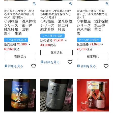
常に留まらず進化し続け
常に留まらず進化し続け
青森が誇る酒米「華吹
る羽根屋の酒米探検シリ
る羽根屋の酒米探検シリ
雪」が、羽根屋の技で花
ーズ！出羽燦々！
ーズ！吟風！
開く！
◇羽根屋 酒米探検
◇羽根屋 酒米探検
◇羽根屋 酒米探検
シリーズ 第一弾
シリーズ 第二弾
シリーズ 第三弾
純米吟醸 出羽
純米吟醸 吟風
純米吟醸 華吹
燦々 生酒
雪
クール便でお届け
クール便でお届け
クール便でお届け
販売価格
¥
1,950
〜
販売価格
¥
1,980
〜
販売価格
¥
1,890
〜
¥
3,900
税込
¥
3,960
税込
¥
3,750
税込
在庫切れ
在庫切れ
在庫切れ
詳細を見る
詳細を見る
詳細を見る