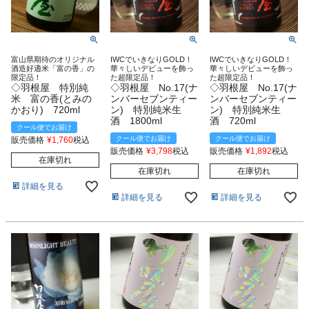
富山県期待のオリジナル
IWCでいきなりGOLD！
IWCでいきなりGOLD！
酒造好適米「富の香」の
華々しいデビューを飾っ
華々しいデビューを飾っ
限定品！
た超限定品！
た超限定品！
◇羽根屋 特別純
◇羽根屋 No.17(ナ
◇羽根屋 No.17(ナ
米 富の香(とみの
ンバーセブンティー
ンバーセブンティー
かおり) 720ml
ン) 特別純米生
ン) 特別純米生
酒 1800ml
酒 720ml
クール便でお届け
クール便でお届け
クール便でお届け
販売価格
¥
1,760
税込
販売価格
¥
3,798
税込
販売価格
¥
1,892
税込
在庫切れ
在庫切れ
在庫切れ
詳細を見る
詳細を見る
詳細を見る