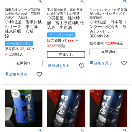
酒米探検シリーズ第四弾
羽根屋の地元、富山県産
2つのコンテストの受賞酒
は中国地方の雄 広島県
の雄町で造られた美酒！
がお求めやすいサイズで
の酒米「八反錦」
◇羽根屋 純米吟
限定販売！
◇羽根屋 酒米探検
◇羽根屋 日本酒コ
醸 富山県産雄町仕
シリーズ 第四弾
ンクール受賞酒 飲
込み 生原酒
純米吟醸 八反
み比べセット
クール便でお届け
錦
300ml×2本
販売価格
¥
1,999
〜
販売価格
¥
2,000
税込
クール便でお届け
¥
3,999
税込
販売価格
¥
2,100
〜
在庫切れ
¥
4,200
税込
在庫切れ
詳細を見る
在庫切れ
詳細を見る
詳細を見る