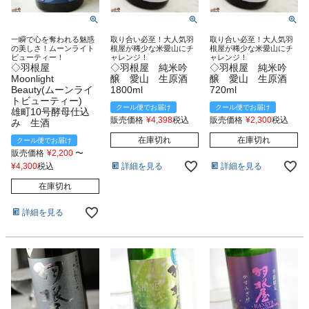
一瞬で心を奪われる魅惑
取り合い必至！大人気羽
取り合い必至！大人気羽
の美しさ！ムーンライト
根屋が稀少な米愛山にチ
根屋が稀少な米愛山にチ
ビューティー！
ャレンジ！
ャレンジ！
◇羽根屋
◇羽根屋 純米吟
◇羽根屋 純米吟
Moonlight
醸 愛山 生原酒
醸 愛山 生原酒
Beauty(ムーンライ
1800ml
720ml
トビューティー)
クール便でお届け
クール便でお届け
雄町10号酵母仕込
販売価格
¥
4,398
税込
販売価格
¥
2,300
税込
み 生酒
在庫切れ
在庫切れ
クール便でお届け
販売価格
¥
2,200
〜
詳細を見る
詳細を見る
¥
4,300
税込
在庫切れ
詳細を見る