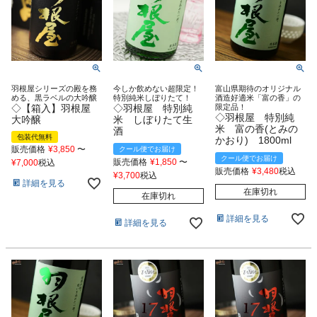
羽根屋シリーズの殿を務
今しか飲めない超限定！
富山県期待のオリジナル
める、黒ラベルの大吟醸
特別純米しぼりたて！
酒造好適米「富の香」の
◇【箱入】羽根屋
◇羽根屋 特別純
限定品！
◇羽根屋 特別純
大吟醸
米 しぼりたて生
米 富の香(とみの
酒
包装代無料
かおり) 1800ml
販売価格
¥
3,850
〜
クール便でお届け
クール便でお届け
販売価格
¥
1,850
〜
¥
7,000
税込
販売価格
¥
3,480
税込
¥
3,700
税込
詳細を見る
在庫切れ
在庫切れ
詳細を見る
詳細を見る