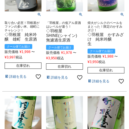
取り合い必至！羽根屋が
「羽根屋」の低アル原酒
煌火がシルクのベールを
ファンの多い米、雄町に
はレベルが違う！
まとった！限定のかすみ
チャレンジ！
◇羽根屋
ざけ！
◇羽根屋 純米吟
◇羽根屋 かすみざ
SHINE(シャイン)
醸 雄町 生原酒
け 純米吟醸
無濾過生原酒
生
クール便でお届け
クール便でお届け
クール便でお届け
販売価格
¥
1,998
〜
販売価格
¥
1,978
〜
販売価格
¥
1,988
〜
¥
3,997
税込
¥
3,950
税込
¥
3,950
税込
在庫切れ
在庫切れ
在庫切れ
詳細を見る
詳細を見る
詳細を見る