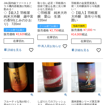
JAL国内線ファーストク
取り合い必至！羽根屋の
羽根屋の金賞受賞酒入
ラス機内搭載酒が気軽に
技術で愛山を更に光り輝
荷！大吟醸袋吊り斗瓶囲
飲める！
かせた芸術品！
い！
◇【箱入】羽根屋
◇羽根屋 純米大吟
◇【箱入】羽根屋
純米大吟醸 越中富
醸 愛山 生酒
大吟醸 袋吊り斗瓶
の香50(とみのかお
720ml
囲い
り) 720ml
包装代無料
クール便でお届け
販売価格
¥
7,000
〜
クール便でお届け
販売価格
¥
2,750
税込
販売価格
¥
2,620
税込
¥
14,000
税込
在庫切れ
在庫切れ
在庫切れ
再入荷お知らせ
詳細を見る
詳細を見る
フルーティな泡が紡ぐ、
しぼりたてのフレッシュ
酒米探検シリーズ第五弾
幸せなひととき。
さと、穏やかな甘みが心
は山形県の酒造好適米