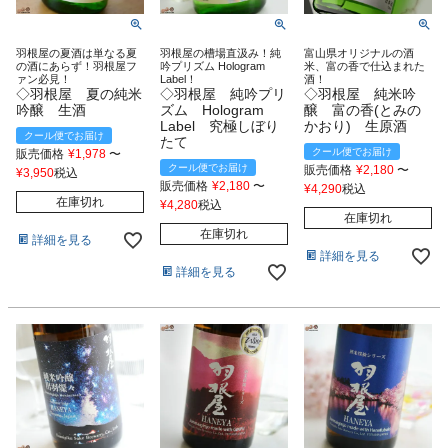
羽根屋の夏酒は単なる夏
羽根屋の槽場直汲み！純
富山県オリジナルの酒
の酒にあらず！羽根屋フ
吟プリズム Hologram
米、富の香で仕込まれた
ァン必見！
Label！
酒！
◇羽根屋 夏の純米
◇羽根屋 純吟プリ
◇羽根屋 純米吟
吟醸 生酒
ズム Hologram
醸 富の香(とみの
Label 究極しぼり
かおり) 生原酒
クール便でお届け
たて
クール便でお届け
販売価格
¥
1,978
〜
クール便でお届け
販売価格
¥
2,180
〜
¥
3,950
税込
販売価格
¥
2,180
〜
¥
4,290
税込
在庫切れ
¥
4,280
税込
在庫切れ
在庫切れ
詳細を見る
詳細を見る
詳細を見る