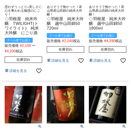
思わずうっとり♪美しさに
ありそうで無かった！富
ありそうで無かった！富
心を奪われる魅惑のにご
山県産山田錦の純米大吟
山県産山田錦の純米大吟
り！
醸！
醸！
◇羽根屋 純米吟
◇羽根屋 純米大吟
◇羽根屋 純米大吟
醸 TWILIGHT(ト
醸 越中山田錦50
醸 越中山田錦50
ワイライト) 純米
720ml
1800ml
大吟醸 にごり酒
クール便でお届け
クール便でお届け
クール便でお届け
販売価格
¥
2,240
税込
販売価格
¥
4,290
税込
販売価格
¥
2,100
〜
在庫切れ
在庫切れ
¥
4,200
税込
在庫切れ
詳細を見る
詳細を見る
詳細を見る