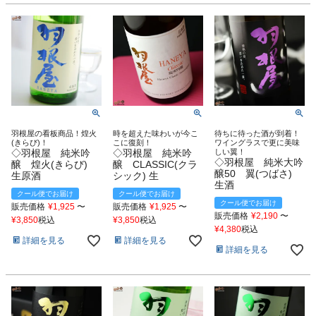
羽根屋の看板商品！煌火
時を超えた味わいが今こ
待ちに待った酒が到着！
(きらび)！
こに復刻！
ワイングラスで更に美味
◇羽根屋 純米吟
◇羽根屋 純米吟
しい翼！
◇羽根屋 純米大吟
醸 煌火(きらび)
醸 CLASSIC(クラ
醸50 翼(つばさ)
生原酒
シック) 生
生酒
クール便でお届け
クール便でお届け
クール便でお届け
販売価格
¥
1,925
〜
販売価格
¥
1,925
〜
販売価格
¥
2,190
〜
¥
3,850
税込
¥
3,850
税込
¥
4,380
税込
詳細を見る
詳細を見る
詳細を見る