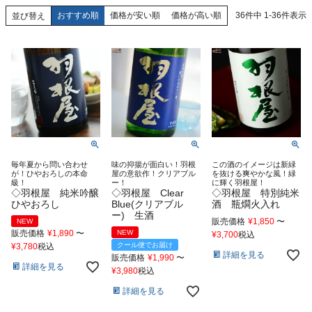
おすすめ順
価格が安い順
価格が高い順
36
件中
1
-
36
件表示
並び替え
毎年夏から問い合わせ
味の抑揚が面白い！羽根
この酒のイメージは新緑
が！ひやおろしの本命
屋の意欲作！クリアブル
を抜ける爽やかな風！緑
級！
ー！
に輝く羽根屋！
◇羽根屋 純米吟醸
◇羽根屋 Clear
◇羽根屋 特別純米
ひやおろし
Blue(クリアブル
酒 瓶燗火入れ
ー) 生酒
販売価格
¥
1,850
〜
NEW
販売価格
¥
1,890
〜
NEW
¥
3,700
税込
クール便でお届け
¥
3,780
税込
詳細を見る
販売価格
¥
1,990
〜
詳細を見る
¥
3,980
税込
詳細を見る