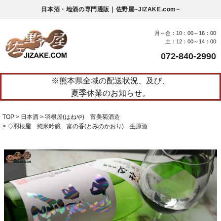
日本酒・地酒の専門通販｜佐野屋~JIZAKE.com~
月～金：10：00～16：00
土：12：00～14：00
072-840-2990
※熊本県全域の配送状況、及び、
夏季休業のお知らせ。
TOP
日本酒
羽根屋(はねや) 富美菊酒造
◇羽根屋 純米吟醸 富の香(とみのかおり) 生原酒