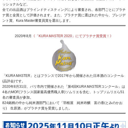
ッショナルなど。
全ての出品酒はブラインドティスティングにより審査され、各部門ごとにプラチ
ナ賞と金賞として評価されます。また、プラチナ賞に選ばれた中から、プレジデ
ント賞、Kura Master審査員賞を選出します。
2020年8月
《「KURA MASTER 2020」にてプラチナ賞受賞！》
「KURA MASTER」とはフランスで2017年から開催された日本酒のコンクール
(品評会)です。
2020年8月31日、パリ市内で開催された「第4回KURA MASTERコンクール」は
4名のMOF(フランス国家最高優秀職人章)ソムリエを含む、トップソムリエら51
名の審査員が参加。
824銘柄の中から純米酒部門において「羽根屋 純米吟醸 富の香(とみのかお
り) 生原酒」がプラチナ賞を受賞しました。