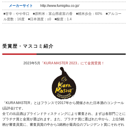
メーカーサイト
http://www.fumigiku.co.jp/
■甘辛：やや辛口 ■原料米：富山県産富の香 ■精米歩合：60% ■アルコー
ル度数：16度 ■日本酒度：±0 ■酸度：1.4
受賞歴・マスコミ紹介
2023年5月
「KURA MASTER 2023」にて金賞受賞！
「KURA MASTER」とはフランスで2017年から開催された日本酒のコンクール
(品評会)です。
全ての出品酒はブラインドティスティングにより審査され、まずは各部門ごとに
プラチナ賞と金賞が選ばれます。また、プラチナ賞に選ばれた中から、上位5銘
柄が審査員賞に、審査員賞の中から1銘柄が最高位のプレジデント賞にそれぞれ