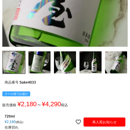
商品番号
Sake4033
クール便でお届け
¥
2,180
¥
4,290
販売価格
〜
税込
720ml
¥
2,180
再入荷お知らせ
税込
在庫切れ