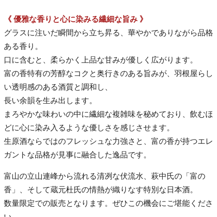
《 優雅な香りと心に染みる繊細な旨み 》
グラスに注いだ瞬間から立ち昇る、華やかでありながら品格
ある香り。
口に含むと、柔らかく上品な甘みが優しく広がります。
富の香特有の芳醇なコクと奥行きのある旨みが、羽根屋らし
い透明感のある酒質と調和し、
長い余韻を生み出します。
まろやかな味わいの中に繊細な複雑味を秘めており、飲むほ
どに心に染み入るような優しさを感じさせます。
生原酒ならではのフレッシュな力強さと、富の香が持つエレ
ガントな品格が見事に融合した逸品です。
富山の立山連峰から流れる清冽な伏流水、萩中氏の「富の
香」、そして蔵元杜氏の情熱が織りなす特別な日本酒。
数量限定での販売となります。ぜひこの機会にご堪能くださ
い。