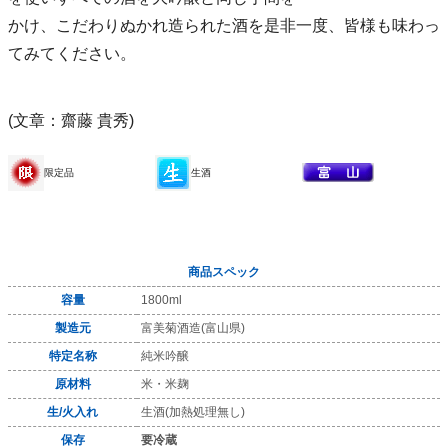
かけ、こだわりぬかれ造られた酒を是非一度、皆様も味わっ
てみてください。
(文章：齋藤 貴秀)
限定品
生酒
商品スペック
容量
1800ml
製造元
富美菊酒造(富山県)
特定名称
純米吟醸
原材料
米・米麹
生/火入れ
生酒(加熱処理無し)
保存
要冷蔵