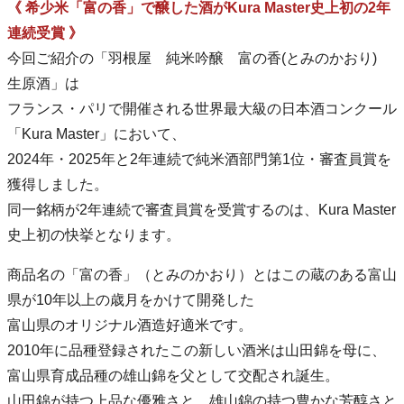
《 希少米「富の香」で醸した酒がKura Master史上初の2年
連続受賞 》
今回ご紹介の「羽根屋 純米吟醸 富の香(とみのかおり)
生原酒」は
フランス・パリで開催される世界最大級の日本酒コンクール
「Kura Master」において、
2024年・2025年と2年連続で純米酒部門第1位・審査員賞を
獲得しました。
同一銘柄が2年連続で審査員賞を受賞するのは、Kura Master
史上初の快挙となります。
商品名の「富の香」（とみのかおり）とはこの蔵のある富山
県が10年以上の歳月をかけて開発した
富山県のオリジナル酒造好適米です。
2010年に品種登録されたこの新しい酒米は山田錦を母に、
富山県育成品種の雄山錦を父として交配され誕生。
山田錦が持つ上品な優雅さと、雄山錦の持つ豊かな芳醇さと