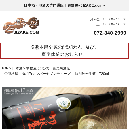
日本酒・地酒の専門通販｜佐野屋~JIZAKE.com~
月～金：10：00～16：00
土：12：00～14：00
072-840-2990
※熊本県全域の配送状況、及び、
夏季休業のお知らせ。
TOP
日本酒
羽根屋(はねや) 富美菊酒造
◇羽根屋 No.17(ナンバーセブンティーン) 特別純米生酒 720ml