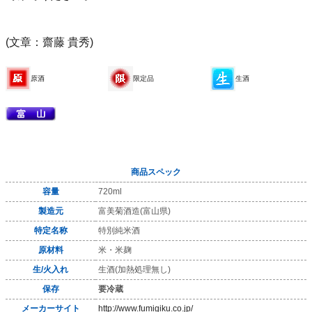
(文章：齋藤 貴秀)
原酒
限定品
生酒
商品スペック
容量
720ml
製造元
富美菊酒造(富山県)
特定名称
特別純米酒
原材料
米・米麹
生/火入れ
生酒(加熱処理無し)
保存
要冷蔵
メーカーサイト
http://www.fumigiku.co.jp/