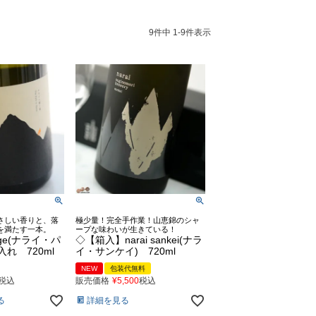
9
件中
1
-
9
件表示
さしい香りと、落
極少量！完全手作業！山恵錦のシャ
を満たす一本。
ープな味わいが生きている！
sage(ナライ・パ
◇【箱入】narai sankei(ナラ
れ 720ml
イ・サンケイ) 720ml
NEW
包装代無料
税込
販売価格
¥
5,500
税込
る
詳細を見る