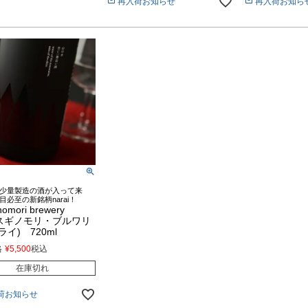
再入荷お知らせ
再入荷お知ら
少量製造の酒が入って来
目必至の新銘柄narai！
omori brewery
i(スギノモリ・ブルワリ
イ) 720ml
格
¥
5,500
税込
在庫切れ
荷お知らせ