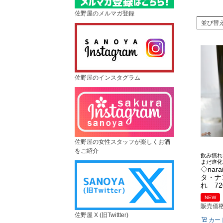
佐野屋のメルマガ登録
並び替
佐野屋のインスタグラム
佐野屋の女性スタッフが楽しくお酒
をご紹介
飲み慣れ
まだ進化
◇nara
タ・ナ
れ 72
NEW
販売価
佐野屋 X (旧Twittter)
カー