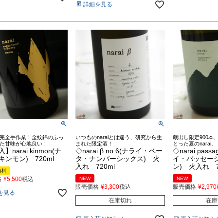
詳細を見る
完全手作業！金紋錦のふっ
いつものnaraiとは違う、研究から生
蔵出し限定900本
た甘味が心地良い！
まれた限定酒！
とった夏のnarai。
narai kinmon(ナ
◇narai β no.6(ナライ・ベー
◇narai passa
ンモン) 720ml
タ・ナンバーシックス) 火
イ・パッセー
入れ 720ml
ン) 火入れ 7
無料
格
¥
5,500
税込
NEW
NEW
販売価格
¥
3,300
税込
販売価格
¥
2,970
を見る
在庫切れ
在庫