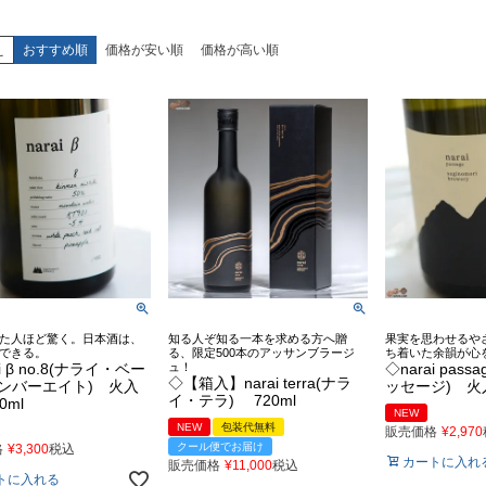
え
おすすめ順
価格が安い順
価格が高い順
た人ほど驚く。日本酒は、
知る人ぞ知る一本を求める方へ贈
果実を思わせるや
できる。
る、限定500本のアッサンブラージ
ち着いた余韻が心
i β no.8(ナライ・ベー
ュ！
◇narai pas
◇【箱入】narai terra(ナラ
ンバーエイト) 火入
ッセージ) 火入
イ・テラ) 720ml
0ml
NEW
NEW
包装代無料
販売価格
¥
2,970
クール便でお届け
格
¥
3,300
税込
カートに入れ
販売価格
¥
11,000
税込
トに入れる