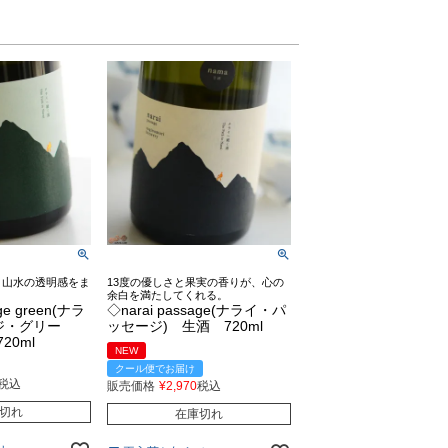
、山水の透明感をま
13度の優しさと果実の香りが、心の
余白を満たしてくれる。
ge green(ナラ
◇narai passage(ナライ・パ
ジ・グリー
ッセージ) 生酒 720ml
20ml
NEW
クール便でお届け
税込
販売価格
¥
2,970
税込
切れ
在庫切れ