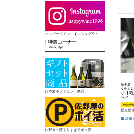
ハッピーワイン・インスタグラム
特集コーナー
Pick Up!
極少量！
くらとし
日本酒ギフトセット商品
◇【箱入】
ライ・キ
包装代
販売価
詳細
佐野屋の貯まりすぎるポイ活