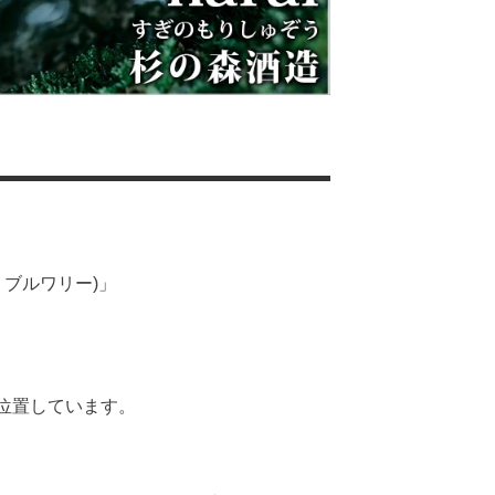
」
リ・ブルワリー)」
位置しています。
」