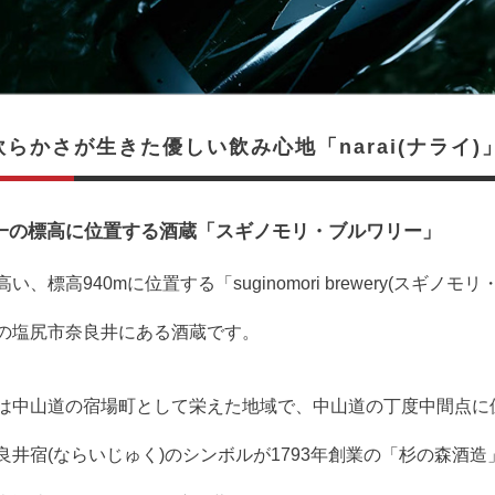
らかさが生きた優しい飲み心地「narai(ナライ)
一の標高に位置する酒蔵「スギノモリ・ブルワリー」
い、標高940mに位置する「suginomori brewery(スギノモ
の塩尻市奈良井にある酒蔵です。
は中山道の宿場町として栄えた地域で、中山道の丁度中間点に
良井宿(ならいじゅく)のシンボルが1793年創業の「杉の森酒造