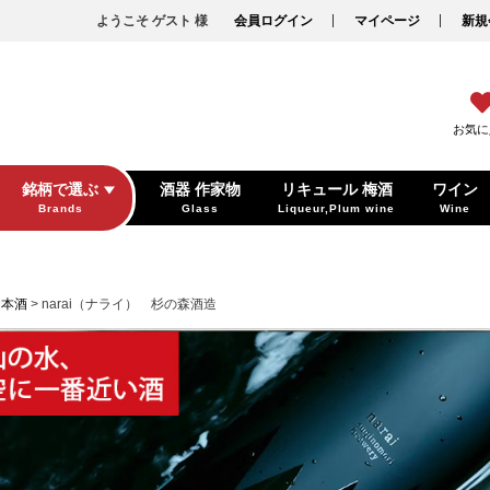
ようこそ ゲスト 様
会員ログイン
マイページ
新規
お気に
銘柄で選ぶ
酒器 作家物
リキュール 梅酒
ワイン
Brands
Glass
Liqueur,Plum wine
Wine
日本酒
narai（ナライ） 杉の森酒造