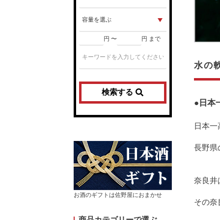
円 〜
円 まで
水の軟
検索する
●日本
日本一高
長野県
奈良井
お酒のギフトは佐野屋におまかせ
その奈
商品カテゴリーで選ぶ