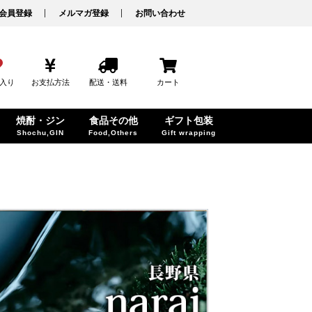
会員登録
メルマガ登録
お問い合わせ
入り
お支払方法
配送・送料
カート
焼酎・ジン
食品その他
ギフト包装
Shochu,GIN
Food,Others
Gift wrapping