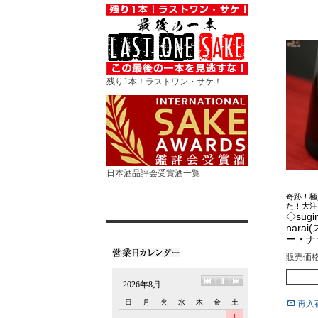
残り1本！ラストワン・サケ！
日本酒品評会受賞酒一覧
奇跡！極
た！大注
◇sugin
nara
ー・ナラ
販売価
再入