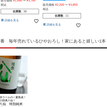
販売価格
¥
1,890
〜
¥
3,780
税込
販売価格
¥
2,200
〜
¥
3,850
税込
在庫数
38
在庫数
21
詳細を見る
詳細を見る
番 毎年売れているひやおろし！家にあると嬉しい1本
赤ラベルの一夏熟成！
の陸奥八仙！
奥八仙 特別純米