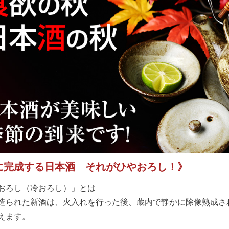
に完成する日本酒 それがひやおろし！》
おろし（冷おろし）」とは
造られた新酒は、火入れを行った後、蔵内で静かに除像熟成さ
えます。