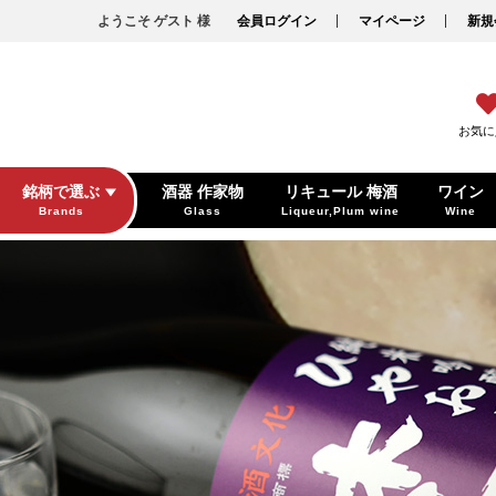
ようこそ ゲスト 様
会員ログイン
マイページ
新規
お気に
銘柄で選ぶ
酒器 作家物
リキュール 梅酒
ワイン
Brands
Glass
Liqueur,Plum wine
Wine