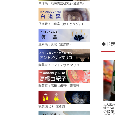
草津焼：淡海陶芸研究所(滋賀県)
信楽焼：白道窯（はくどうがま）
◆ド定
瀬戸焼：眞窯（愛知県）
陶芸家：アントノヴァ マリコ
陶芸家：高橋 由紀子（滋賀県）
大人気の
観芙(みふ) 京都府
緑ラベル
◇陸