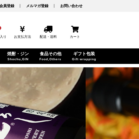
会員登録
メルマガ登録
お問い合わせ
入り
お支払方法
配送・送料
カート
焼酎・ジン
食品その他
ギフト包装
Shochu,GIN
Food,Others
Gift wrapping