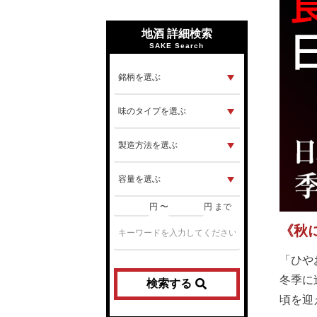
地酒 詳細検索
SAKE Search
円 〜
円 まで
《秋
「ひや
冬季に
検索する
頃を迎