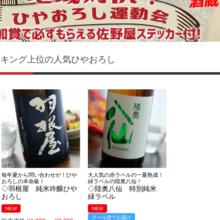
ンキング上位の人気ひやおろし
毎年夏から問い合わせが！ひや
大人気の赤ラベルの一夏熟成！
おろしの本命級！
緑ラベルの陸奥八仙！
◇羽根屋 純米吟醸ひや
◇陸奥八仙 特別純米
おろし
緑ラベル
NEW
NEW
クール便でお届け