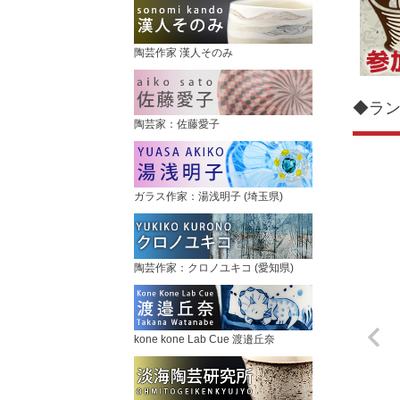
陶芸作家 漢人そのみ
◆ラ
陶芸家：佐藤愛子
ガラス作家：湯浅明子 (埼玉県)
陶芸作家：クロノユキコ (愛知県)
kone kone Lab Cue 渡邉丘奈