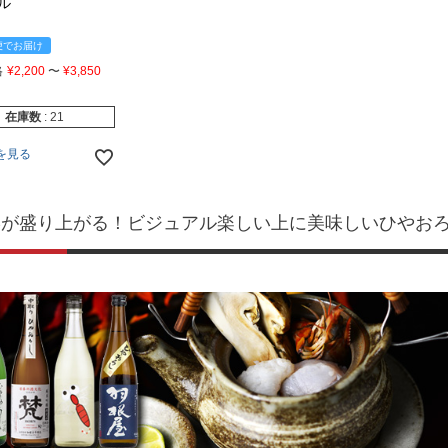
ベル
便でお届け
格
¥
2,200
〜
¥
3,850
在庫数
21
を見る
宴が盛り上がる！ビジュアル楽しい上に美味しいひやお