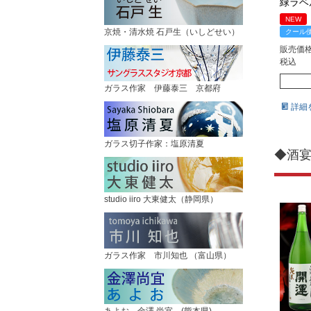
緑ラ
NEW
京焼・清水焼 石戸生（いしどせい）
クール
販売価
税込
ガラス作家 伊藤泰三 京都府
詳細
ガラス切子作家：塩原清夏
◆酒
studio iiro 大東健太（静岡県）
ガラス作家 市川知也 （富山県）
あよお 金澤 尚宜 (熊本県)