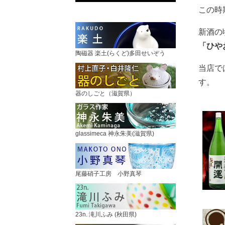
この時
新酒の
「ひや
陶磁器 楽土(らくど)多田せいぞう
当店で
す。
器のしごと（滋賀県）
glassimeca 神永朱美(滋賀県)
尾藤硝子工房 小野真琴
23n. 滝川ふみ (秋田県)