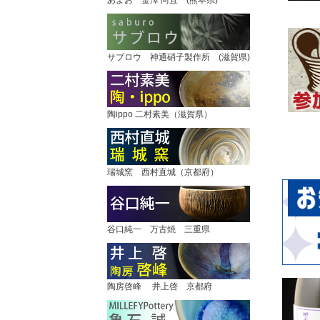
サブロウ 神通硝子製作所 (滋賀県)
陶ippo 二村素美（滋賀県）
瑞城窯 西村直城（京都府）
谷口純一 万古焼 三重県
陶房啓峰 井上啓 京都府