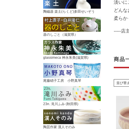
淡いに
どんな
陶磁器 楽土(らくど)多田せいぞう
柔らか
-----
器のしごと（滋賀県）
glassimeca 神永朱美(滋賀県)
商品
尾藤硝子工房 小野真琴
並び替
23n. 滝川ふみ (秋田県)
陶芸作家 漢人そのみ