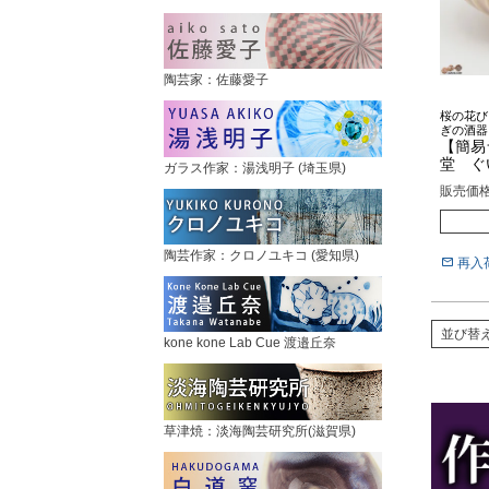
陶芸家：佐藤愛子
桜の花び
ぎの酒器
【簡易
堂 ぐ
ガラス作家：湯浅明子 (埼玉県)
販売価
陶芸作家：クロノユキコ (愛知県)
再入
並び替
kone kone Lab Cue 渡邉丘奈
草津焼：淡海陶芸研究所(滋賀県)