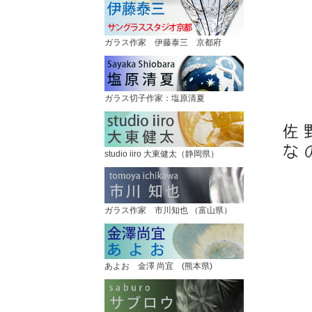
ガラス作家 伊藤泰三 京都府
ガラス切子作家：塩原清夏
studio iiro 大東健太（静岡県）
ガラス作家 市川知也 （富山県）
あよお 金澤 尚宜 (熊本県)