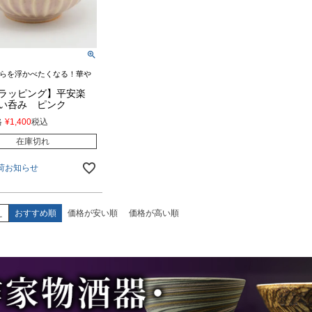
らを浮かべたくなる！華や
ラッピング】平安楽
い呑み ピンク
格
¥
1,400
税込
在庫切れ
荷お知らせ
え
おすすめ順
価格が安い順
価格が高い順