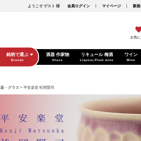
ようこそ ゲスト 様
会員ログイン
マイページ
新規
お気に
銘柄で選ぶ
酒器 作家物
リキュール 梅酒
ワイン
Brands
Glass
Liqueur,Plum wine
Wine
酒器・グラス
平安楽堂 松岡賢司