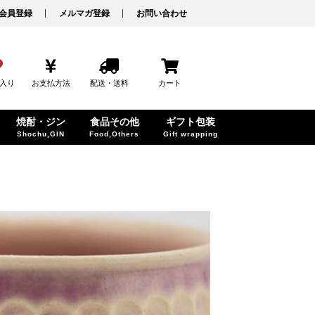
会員登録
メルマガ登録
お問い合わせ
入り
お支払方法
配送・送料
カート
焼酎・ジン
食品その他
ギフト包装
Shochu,GIN
Food,Others
Gift wrapping