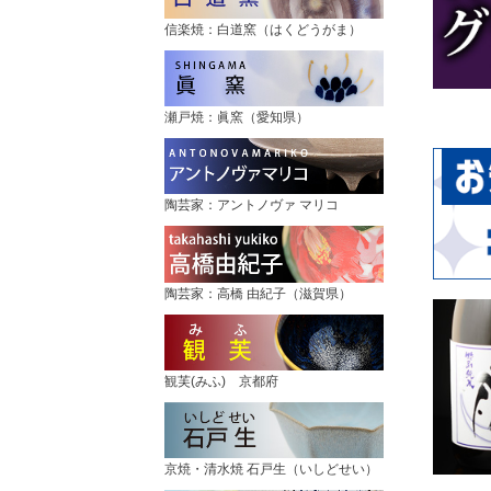
信楽焼：白道窯（はくどうがま）
瀬戸焼：眞窯（愛知県）
陶芸家：アントノヴァ マリコ
陶芸家：高橋 由紀子（滋賀県）
観芙(みふ) 京都府
京焼・清水焼 石戸生（いしどせい）