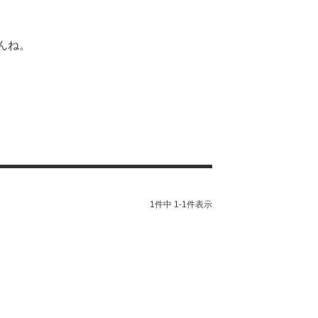
んね。
1
件中
1
-
1
件表示