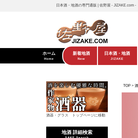
日本酒・地酒の専門通販 | 佐野屋 - JIZAKE.com -
ホーム
新着地酒
日本酒・地酒
Home
New
JIZAKE
TOP
酒器・グラス トップページに移動
地酒 詳細検索
SAKE Search