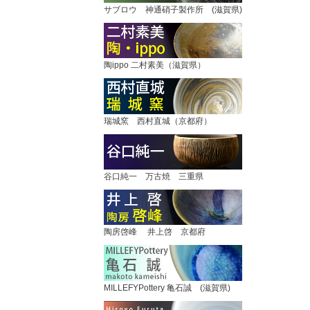
サブロウ 神通硝子製作所 (滋賀県)
陶ippo 二村素美（滋賀県）
瑞城窯 西村直城（京都府）
谷口純一 万古焼 三重県
陶房啓峰 井上啓 京都府
MILLEFYPottery 亀石誠 (滋賀県)