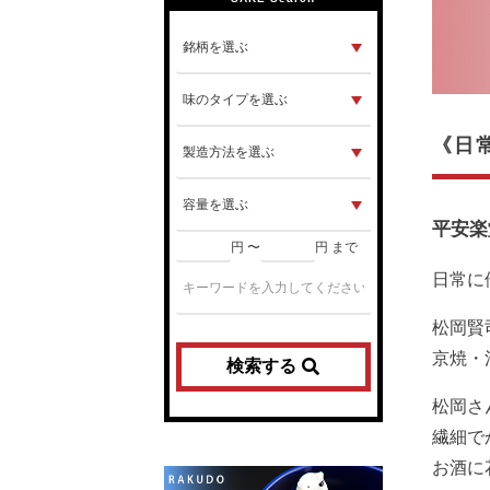
《日
平安楽
円 〜
円 まで
日常に
松岡賢
京焼・
検索する
松岡さ
繊細で
お酒に