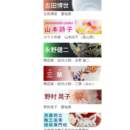
古田博世 愛知県
ガラス作家 山本詩子 （富山県）
陶芸家・絵付け師：永野 健二
陶芸家・絵付け師：三華（みか）
野村晃子 愛知県