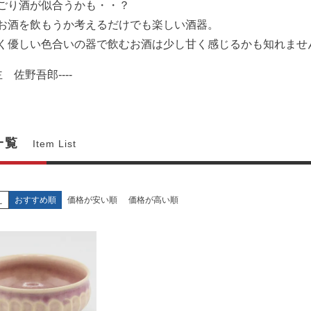
ごり酒が似合うかも・・？
お酒を飲もうか考えるだけでも楽しい酒器。
く優しい色合いの器で飲むお酒は少し甘く感じるかも知れませ
店主 佐野吾郎----
一覧
Item List
え
おすすめ順
価格が安い順
価格が高い順