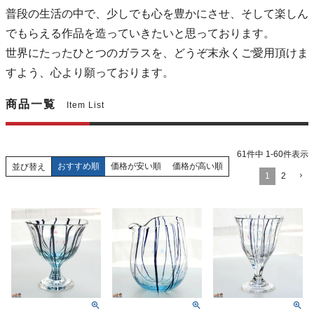
普段の生活の中で、少しでも心を豊かにさせ、そして楽しん
でもらえる作品を造っていきたいと思っております。
世界にたったひとつのガラスを、どうぞ末永くご愛用頂けま
すよう、心より願っております。
商品一覧
Item List
61
件中
1
-
60
件表示
おすすめ順
価格が安い順
価格が高い順
並び替え
1
2