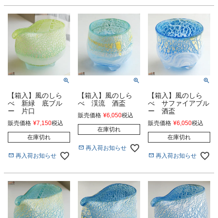
【箱入】風のしら
【箱入】風のしら
【箱入】風のしら
べ 新緑 底ブル
べ 渓流 酒盃
べ サファイアブル
ー 片口
ー 酒盃
販売価格
¥
6,050
税込
販売価格
¥
7,150
税込
販売価格
¥
6,050
税込
在庫切れ
在庫切れ
在庫切れ
再入荷お知らせ
再入荷お知らせ
再入荷お知らせ