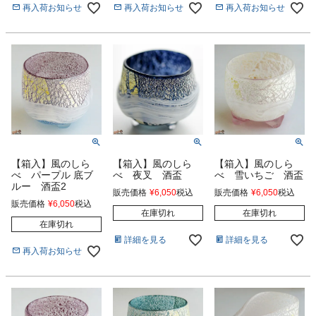
再入荷お知らせ
再入荷お知らせ
再入荷お知らせ
【箱入】風のしら
【箱入】風のしら
【箱入】風のしら
べ パープル 底ブ
べ 夜叉 酒盃
べ 雪いちご 酒盃
ルー 酒盃2
販売価格
¥
6,050
税込
販売価格
¥
6,050
税込
販売価格
¥
6,050
税込
在庫切れ
在庫切れ
在庫切れ
詳細を見る
詳細を見る
再入荷お知らせ