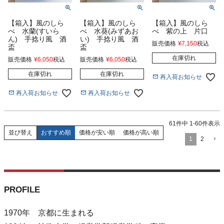
【箱入】風のしら
【箱入】風のしら
【箱入】風のしら
べ 水蘭(すいら
べ 水葵(みずあお
べ 紫の上 片口
ん) 手捻り風 酒
い) 手捻り風 酒
販売価格
¥
7,150
税込
盃
盃
在庫切れ
販売価格
¥
6,050
税込
販売価格
¥
6,050
税込
在庫切れ
在庫切れ
再入荷お知らせ
再入荷お知らせ
再入荷お知らせ
61
件中
1
-
60
件表示
おすすめ順
価格が安い順
価格が高い順
並び替え
1
2
PROFILE
1970年 京都に生まれる