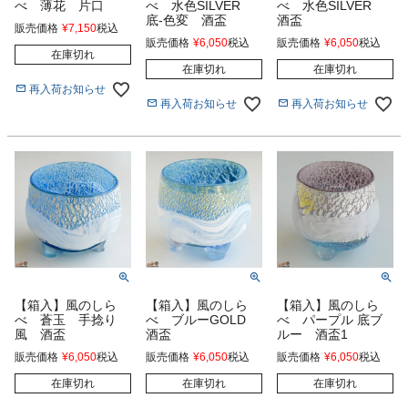
べ 薄花 片口
べ 水色SILVER
べ 水色SILVER
底-色変 酒盃
酒盃
販売価格
¥
7,150
税込
販売価格
¥
6,050
税込
販売価格
¥
6,050
税込
在庫切れ
在庫切れ
在庫切れ
再入荷お知らせ
再入荷お知らせ
再入荷お知らせ
【箱入】風のしら
【箱入】風のしら
【箱入】風のしら
べ 蒼玉 手捻り
べ ブルーGOLD
べ パープル 底ブ
風 酒盃
酒盃
ルー 酒盃1
販売価格
¥
6,050
税込
販売価格
¥
6,050
税込
販売価格
¥
6,050
税込
在庫切れ
在庫切れ
在庫切れ