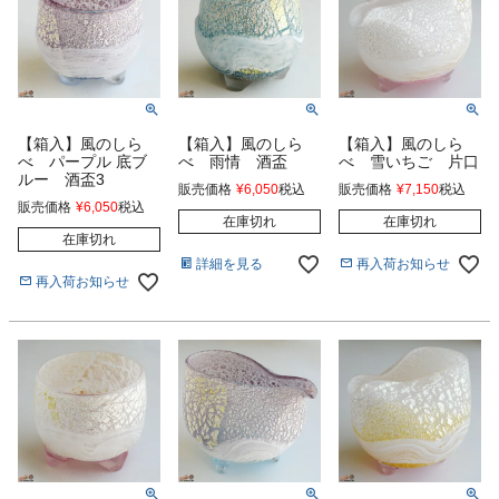
【箱入】風のしら
【箱入】風のしら
【箱入】風のしら
べ パープル 底ブ
べ 雨情 酒盃
べ 雪いちご 片口
ルー 酒盃3
販売価格
¥
6,050
税込
販売価格
¥
7,150
税込
販売価格
¥
6,050
税込
在庫切れ
在庫切れ
在庫切れ
詳細を見る
再入荷お知らせ
再入荷お知らせ