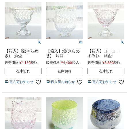
【箱入】煌(きらめ
【箱入】煌(きらめ
【箱入】ヨーヨー
き) 酒盃
き) 片口
すみれ 酒盃
販売価格
¥
4,180
税込
販売価格
¥
4,400
税込
販売価格
¥
3,850
税込
在庫切れ
在庫切れ
在庫切れ
再入荷お知らせ
再入荷お知らせ
再入荷お知らせ