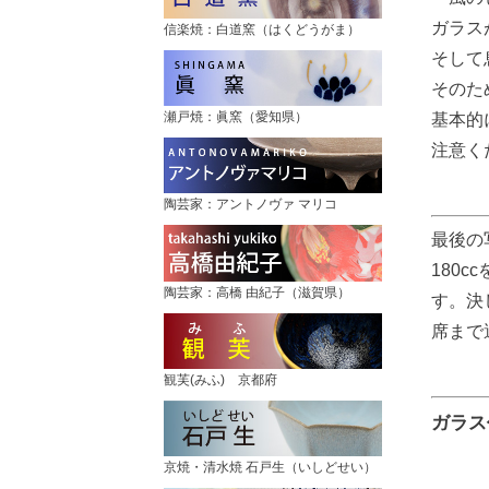
ガラス
信楽焼：白道窯（はくどうがま）
そして
そのた
瀬戸焼：眞窯（愛知県）
基本的
注意く
陶芸家：アントノヴァ マリコ
最後の
180
陶芸家：高橋 由紀子（滋賀県）
す。決
席まで
観芙(みふ) 京都府
ガラス
京焼・清水焼 石戸生（いしどせい）