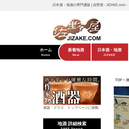
日本酒・地酒の専門通販 | 佐野屋 - JIZAKE.com -
ホーム
新着地酒
日本酒・地酒
Home
New
JIZAKE
TOP
酒器・グラス トップページに移動
地酒 詳細検索
SAKE Search