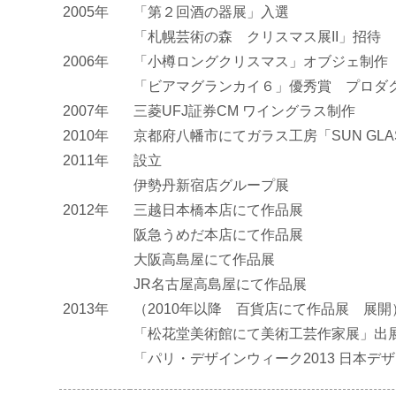
2005年
「第２回酒の器展」入選
「札幌芸術の森 クリスマス展II」招待
2006年
「小樽ロングクリスマス」オブジェ制作
「ビアマグランカイ６」優秀賞 プロダ
2007年
三菱UFJ証券CM ワイングラス制作
2010年
京都府八幡市にてガラス工房「SUN GLASS 
2011年
設立
伊勢丹新宿店グループ展
2012年
三越日本橋本店にて作品展
阪急うめだ本店にて作品展
大阪高島屋にて作品展
JR名古屋高島屋にて作品展
2013年
（2010年以降 百貨店にて作品展 展開
「松花堂美術館にて美術工芸作家展」出
「パリ・デザインウィーク2013 日本デ