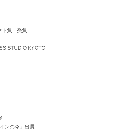
クト賞 受賞
STUDIO KYOTO」
）
展
ザインの今」出展