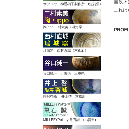
宙吹き
サブロウ 神通硝子製作所 (滋賀県)
これは
陶ippo 二村素美（滋賀県）
PROFI
瑞城窯 西村直城（京都府）
谷口純一 万古焼 三重県
陶房啓峰 井上啓 京都府
MILLEFYPottery 亀石誠 (滋賀県)