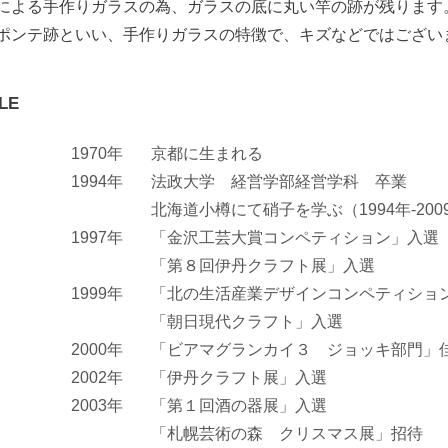
による手作りガラスの為、ガラスの底に丸い竿の跡が残ります
ポンテ跡といい、手作りガラスの特徴で、キズなどではござい
LE
1970年
京都に生まれる
1994年
法政大学 経営学部経営学科 卒業
北海道小樽にて硝子を学ぶ（1994年-200
1997年
「金沢工芸大賞コンペティション」入選
「第８回伊丹クラフト展」入選
1999年
「北の生活産業デザインコンペティショ
「朝日現代クラフト」入選
2000年
「ビアマグランカイ３ ジョッキ部門」
2002年
「伊丹クラフト展」入選
2003年
「第１回酒の器展」入選
「札幌芸術の森 クリスマス展」招待