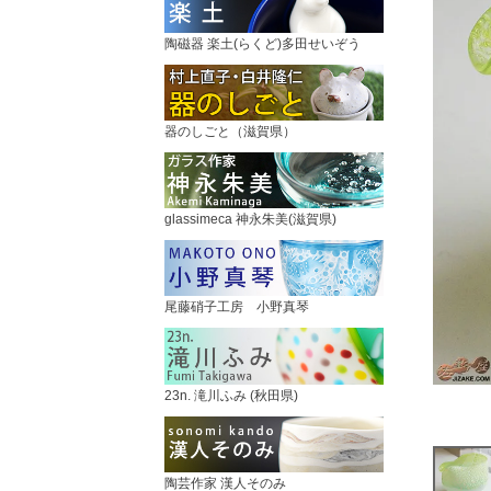
陶磁器 楽土(らくど)多田せいぞう
器のしごと（滋賀県）
glassimeca 神永朱美(滋賀県)
尾藤硝子工房 小野真琴
23n. 滝川ふみ (秋田県)
陶芸作家 漢人そのみ