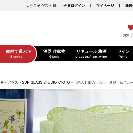
ようこそ ゲスト 様
会員ログイン
マイページ
新規
お気に
銘柄で選ぶ
酒器 作家物
リキュール 梅酒
ワイン
Brands
Glass
Liqueur,Plum wine
Wine
酒器・グラス
SUN GLASS STUDIO KYOTO
【箱入】風のしらべ 新緑 底ブル