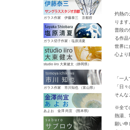
灼熱の
ガラス作家 伊藤泰三 京都府
ります
普段の
る作品
ガラス切子作家：塩原清夏
世界に
心より
studio iiro 大東健太（静岡県）
「一人
「日々
ガラス作家 市川知也 （富山県）
そんな
※全て
あよお 金澤 尚宜 (熊本県)
熱湯、
願い申