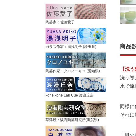
陶芸家：佐藤愛子
商品
ガラス作家：湯浅明子 (埼玉県)
【洗う
陶芸作家：クロノユキコ (愛知県)
洗う際
水で流
kone kone Lab Cue 渡邉丘奈
同様に
それに
草津焼：淡海陶芸研究所(滋賀県)
「風の