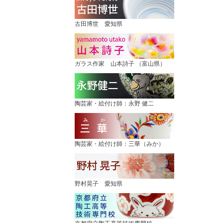
古田博世 愛知県
ガラス作家 山本詩子 （富山県）
陶芸家・絵付け師：永野 健二
陶芸家・絵付け師：三華（みか）
野村晃子 愛知県