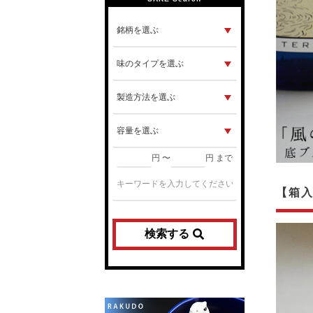
円 〜
円 まで
【箱
検索する