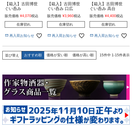
【箱入】古田博世
【箱入】古田博世
【箱入】古田博世
ぐい呑み
ぐい呑み 口広
ぐい呑み 高台
販売価格
¥
4,070
税込
販売価格
¥
3,960
税込
販売価格
¥
4,400
税込
在庫切れ
在庫切れ
在庫切れ
再入荷お知らせ
再入荷お知らせ
再入荷お知らせ
おすすめ順
価格が安い順
価格が高い順
15
件中
1
-
15
件表示
並び替え