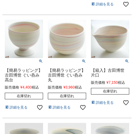
詳細を見る
【簡易ラッピング】
【簡易ラッピング】
【箱入】古田博世
古田博世 ぐい呑み
古田博世 ぐい呑み
片口
高台
丸
販売価格
¥
7,150
税込
販売価格
¥
4,400
税込
販売価格
¥
3,960
税込
在庫切れ
在庫切れ
在庫切れ
詳細を見る
詳細を見る
詳細を見る