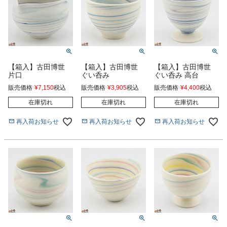
【箱入】古田博世
【箱入】古田博世
【箱入】古田博世
片口
ぐい呑み
ぐい呑み 高台
販売価格
¥
7,150
税込
販売価格
¥
3,905
税込
販売価格
¥
4,400
税込
在庫切れ
在庫切れ
在庫切れ
再入荷お知らせ
再入荷お知らせ
再入荷お知らせ