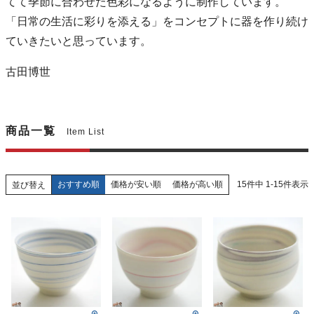
てて季節に合わせた色彩になるように制作しています。
「日常の生活に彩りを添える」をコンセプトに器を作り続け
ていきたいと思っています。
古田博世
商品一覧
Item List
おすすめ順
価格が安い順
価格が高い順
15
件中
1
-
15
件表示
並び替え