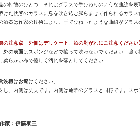
品の特徴のひとつ。それはグラスで手ひねりのような曲線を表
溶けた状態のガラスに息を吹き込む膨らませて作られるガラス
の酒器は作家の技術により、手でひねったような曲線がグラス
際の注意点 外側はデリケート。泊の剥がれにご注意ください
、
外の表面
はスポンジなどで擦って洗わないでください。強く
し柔らかい布で優しく汚れを落としてください。
食洗機はお避け
ください。
対し、内側は丈夫です。内側は通常のグラスと同様です。スポ
作家：伊藤泰三