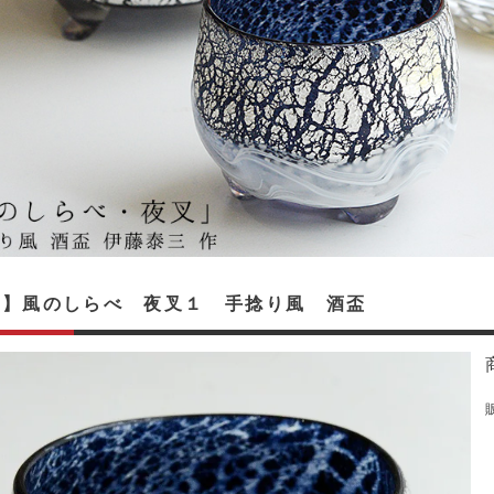
入】風のしらべ 夜叉１ 手捻り風 酒盃