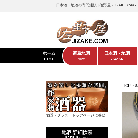
日本酒・地酒の専門通販 | 佐野屋 - JIZAKE.com -
ホーム
新着地酒
日本酒・地酒
Home
New
JIZAKE
TOP
酒器・グラス トップページに移動
地酒 詳細検索
SAKE Search