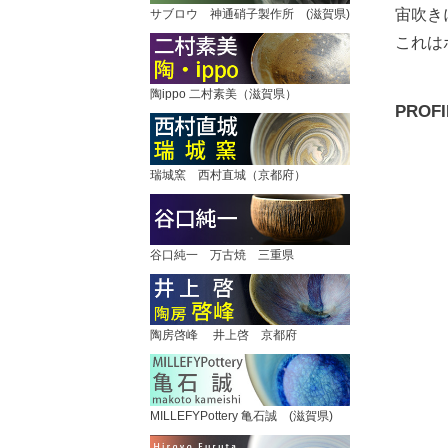
宙吹き
サブロウ 神通硝子製作所 (滋賀県)
これは
陶ippo 二村素美（滋賀県）
PROFI
瑞城窯 西村直城（京都府）
谷口純一 万古焼 三重県
陶房啓峰 井上啓 京都府
MILLEFYPottery 亀石誠 (滋賀県)