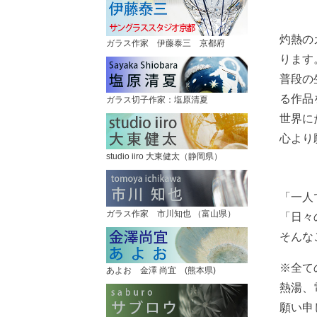
灼熱の
ガラス作家 伊藤泰三 京都府
ります
普段の
る作品
ガラス切子作家：塩原清夏
世界に
心より
studio iiro 大東健太（静岡県）
「一人
ガラス作家 市川知也 （富山県）
「日々
そんな
※全て
あよお 金澤 尚宜 (熊本県)
熱湯、
願い申