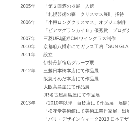
2005年
「第２回酒の器展」入選
「札幌芸術の森 クリスマス展II」招待
2006年
「小樽ロングクリスマス」オブジェ制作
「ビアマグランカイ６」優秀賞 プロダ
2007年
三菱UFJ証券CM ワイングラス制作
2010年
京都府八幡市にてガラス工房「SUN GLASS 
2011年
設立
伊勢丹新宿店グループ展
2012年
三越日本橋本店にて作品展
阪急うめだ本店にて作品展
大阪高島屋にて作品展
JR名古屋高島屋にて作品展
2013年
（2010年以降 百貨店にて作品展 展開
「松花堂美術館にて美術工芸作家展」出
「パリ・デザインウィーク2013 日本デ