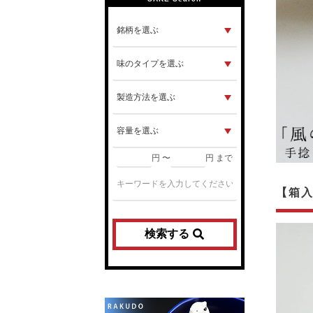
円 〜
円 まで
【箱
検索する