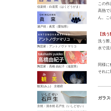
この作
信楽焼：白道窯（はくどうがま）
高熱で
ん。こ
瀬戸焼：眞窯（愛知県）
【洗う
洗う際
陶芸家：アントノヴァ マリコ
水で流
同様に
陶芸家：高橋 由紀子（滋賀県）
それに
観芙(みふ) 京都府
ガラス
京焼・清水焼 石戸生（いしどせい）