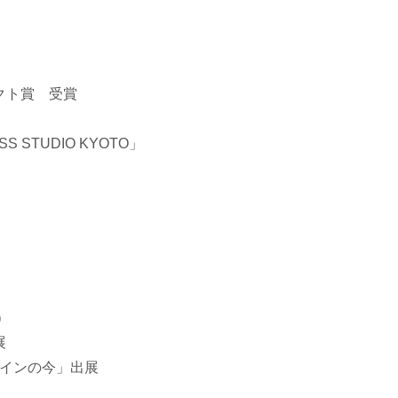
クト賞 受賞
STUDIO KYOTO」
）
展
ザインの今」出展