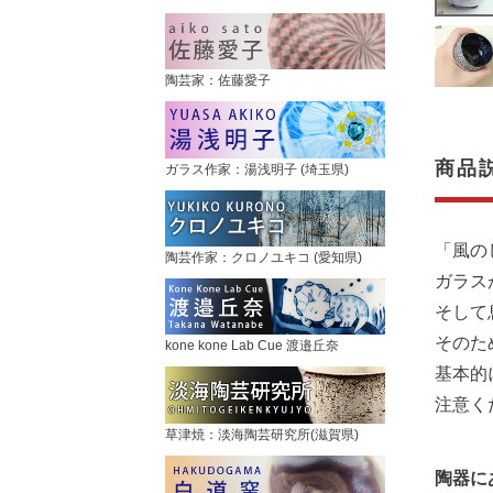
陶芸家：佐藤愛子
商品
ガラス作家：湯浅明子 (埼玉県)
「風の
陶芸作家：クロノユキコ (愛知県)
ガラス
そして
そのた
kone kone Lab Cue 渡邉丘奈
基本的
注意く
草津焼：淡海陶芸研究所(滋賀県)
陶器に