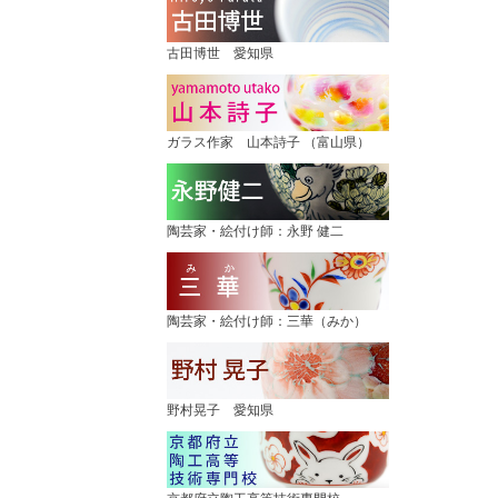
古田博世 愛知県
ガラス作家 山本詩子 （富山県）
陶芸家・絵付け師：永野 健二
陶芸家・絵付け師：三華（みか）
野村晃子 愛知県