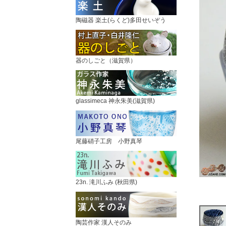
陶磁器 楽土(らくど)多田せいぞう
器のしごと（滋賀県）
glassimeca 神永朱美(滋賀県)
尾藤硝子工房 小野真琴
23n. 滝川ふみ (秋田県)
陶芸作家 漢人そのみ