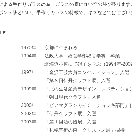
による手作りガラスの為、ガラスの底に丸い竿の跡が残ります
ポンテ跡といい、手作りガラスの特徴で、キズなどではござい
LE
1970年
京都に生まれる
1994年
法政大学 経営学部経営学科 卒業
北海道小樽にて硝子を学ぶ（1994年-200
1997年
「金沢工芸大賞コンペティション」入選
「第８回伊丹クラフト展」入選
1999年
「北の生活産業デザインコンペティショ
「朝日現代クラフト」入選
2000年
「ビアマグランカイ３ ジョッキ部門」
2002年
「伊丹クラフト展」入選
2003年
「第１回酒の器展」入選
「札幌芸術の森 クリスマス展」招待