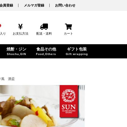
会員登録
メルマガ登録
お問い合わせ
入り
お支払方法
配送・送料
カート
焼酎・ジン
食品その他
ギフト包装
Shochu,GIN
Food,Others
Gift wrapping
り風 酒盃