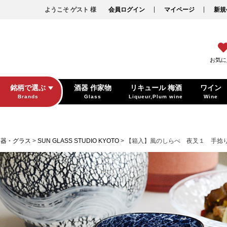
ようこそ ゲスト 様
会員ログイン
マイページ
新規
お気に
銘柄で選ぶ
酒器 作家物
リキュール 梅酒
ワイン
Brands
Glass
Liqueur,Plum wine
Wine
酒器・グラス
SUN GLASS STUDIO KYOTO
【箱入】風のしらべ 夜叉１ 手捻