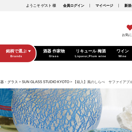
ようこそ ゲスト 様
会員ログイン
マイページ
新規
お気に
銘柄で選ぶ
酒器 作家物
リキュール 梅酒
ワイン
Brands
Glass
Liqueur,Plum wine
Wine
酒器・グラス
SUN GLASS STUDIO KYOTO
【箱入】風のしらべ サファイアブ