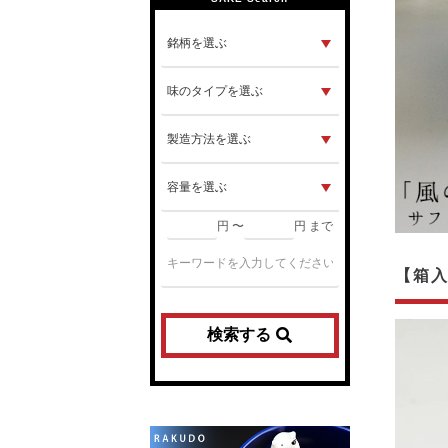
円 〜
円 まで
【箱
検索する