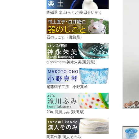
陶磁器 楽土(らくど)多田せいぞう
器のしごと（滋賀県）
glassimeca 神永朱美(滋賀県)
尾藤硝子工房 小野真琴
23n. 滝川ふみ (秋田県)
陶芸作家 漢人そのみ