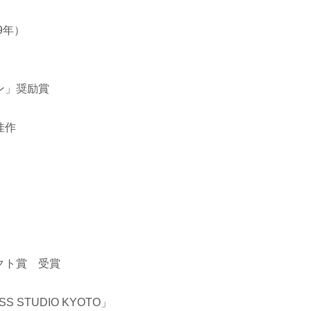
9年）
ン」奨励賞
佳作
クト賞 受賞
STUDIO KYOTO」