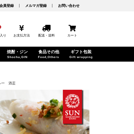
会員登録
メルマガ登録
お問い合わせ
入り
お支払方法
配送・送料
カート
焼酎・ジン
食品その他
ギフト包装
Shochu,GIN
Food,Others
Gift wrapping
ルー 酒盃