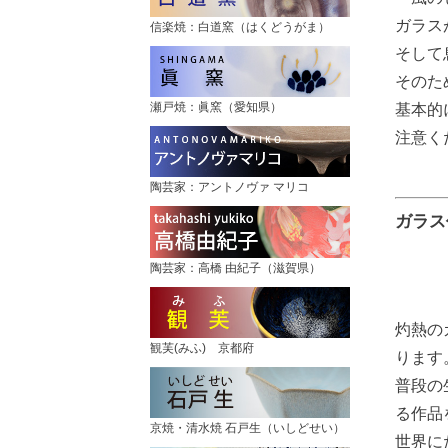
ガラス
信楽焼：白道窯（はくどうがま）
そして
そのた
瀬戸焼：眞窯（愛知県）
基本的
注意く
陶芸家：アントノヴァ マリコ
ガラス
陶芸家：高橋 由紀子（滋賀県）
灼熱の
観芙(みふ) 京都府
ります
普段の
る作品
京焼・清水焼 石戸生（いしどせい）
世界に