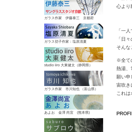
心より
ガラス作家 伊藤泰三 京都府
「一人
「日々
ガラス切子作家：塩原清夏
そんな
※全て
studio iiro 大東健太（静岡県）
熱湯、
願い申
宙吹き
ガラス作家 市川知也 （富山県）
これは
あよお 金澤 尚宜 (熊本県)
PROFI