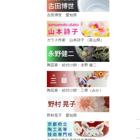
古田博世 愛知県
ガラス作家 山本詩子 （富山県）
陶芸家・絵付け師：永野 健二
陶芸家・絵付け師：三華（みか）
野村晃子 愛知県