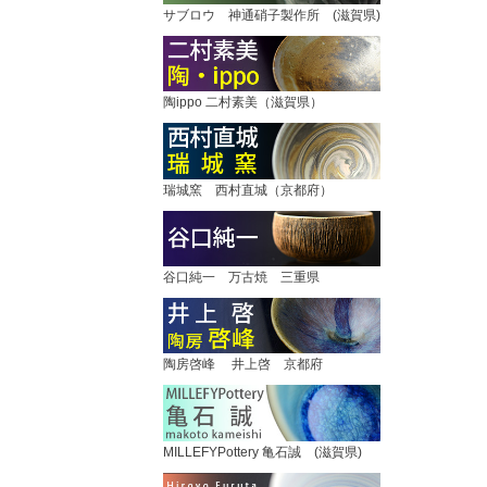
サブロウ 神通硝子製作所 (滋賀県)
陶ippo 二村素美（滋賀県）
瑞城窯 西村直城（京都府）
谷口純一 万古焼 三重県
陶房啓峰 井上啓 京都府
MILLEFYPottery 亀石誠 (滋賀県)