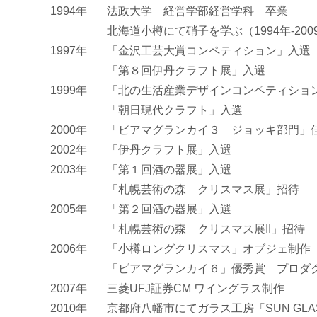
1994年
法政大学 経営学部経営学科 卒業
北海道小樽にて硝子を学ぶ（1994年-200
1997年
「金沢工芸大賞コンペティション」入選
「第８回伊丹クラフト展」入選
1999年
「北の生活産業デザインコンペティショ
「朝日現代クラフト」入選
2000年
「ビアマグランカイ３ ジョッキ部門」
2002年
「伊丹クラフト展」入選
2003年
「第１回酒の器展」入選
「札幌芸術の森 クリスマス展」招待
2005年
「第２回酒の器展」入選
「札幌芸術の森 クリスマス展II」招待
2006年
「小樽ロングクリスマス」オブジェ制作
「ビアマグランカイ６」優秀賞 プロダ
2007年
三菱UFJ証券CM ワイングラス制作
2010年
京都府八幡市にてガラス工房「SUN GLASS 