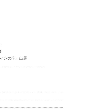
）
展
ザインの今」出展