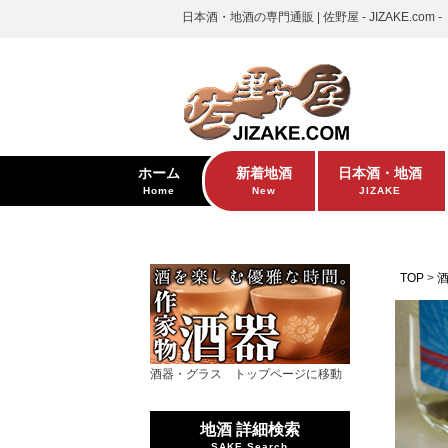
日本酒・地酒の専門通販 | 佐野屋 - JIZAKE.com -
ホーム
新着地酒
日本酒・地酒
Home
New
JIZAKE
TOP
酒器・グラス トップページに移動
地酒 詳細検索
SAKE Search