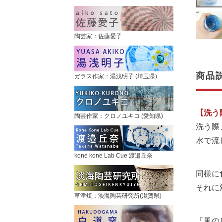
陶芸家：佐藤愛子
商品
ガラス作家：湯浅明子 (埼玉県)
【洗う
陶芸作家：クロノユキコ (愛知県)
洗う際
水で流
kone kone Lab Cue 渡邉丘奈
同様に
それに
草津焼：淡海陶芸研究所(滋賀県)
「風の