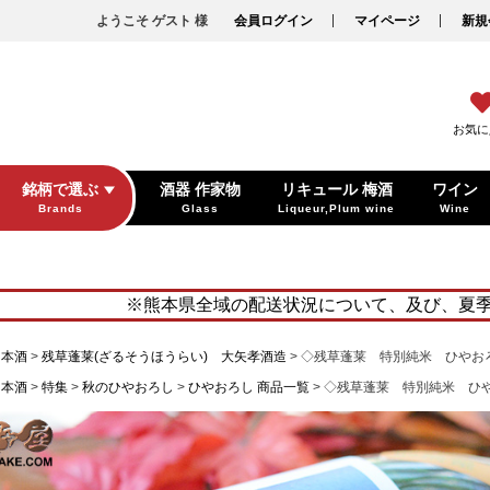
ようこそ ゲスト 様
会員ログイン
マイページ
新規
お気に
銘柄で選ぶ
酒器 作家物
リキュール 梅酒
ワイン
Brands
Glass
Liqueur,Plum wine
Wine
※熊本県全域の配送状況について、及び、夏
日本酒
残草蓬莱(ざるそうほうらい) 大矢孝酒造
◇残草蓬莱 特別純米 ひや
日本酒
特集
秋のひやおろし
ひやおろし 商品一覧
◇残草蓬莱 特別純米 