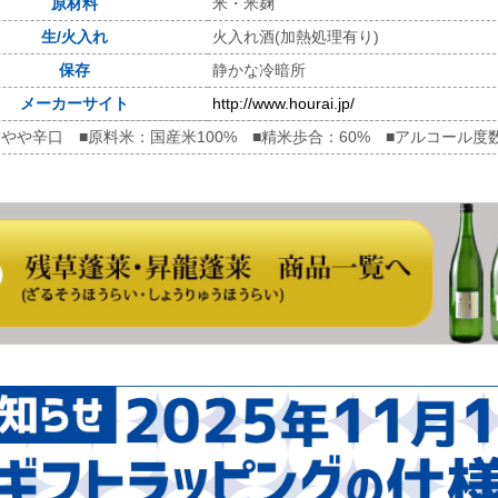
原材料
米・米麹
生/火入れ
火入れ酒(加熱処理有り)
保存
静かな冷暗所
メーカーサイト
http://www.hourai.jp/
やや辛口 ■原料米：国産米100% ■精米歩合：60% ■アルコール度数：1