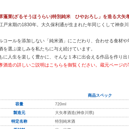
草蓬莱(ざるそうほうらい)特別純米 ひやおろし」を造る大矢
江戸末期の1830年。大久保利通が生まれた年同じくして神奈
ルコールを添加しない「純米酒」にこだわり、合わせる食材や
酒を選ぶ楽しみを私たちに与え続けています。
もに人生を楽しく豊かに、そんな１本に出会える作品を作り出
孝酒造の詳しいご説明はこちらを御覧ください。蔵元ページのT
商品スペック
容量
720ml
製造元
大矢孝酒造(神奈川県)
特定名称
特別純米酒