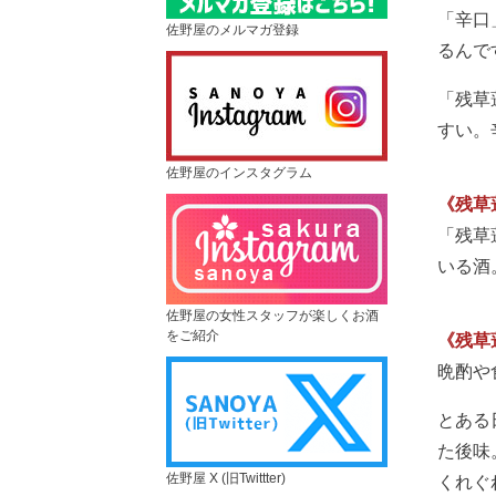
「辛口
佐野屋のメルマガ登録
るんで
「残草
すい。
佐野屋のインスタグラム
《残草
「残草
いる酒
佐野屋の女性スタッフが楽しくお酒
をご紹介
《残草
晩酌や
とある
た後味
佐野屋 X (旧Twittter)
くれぐ