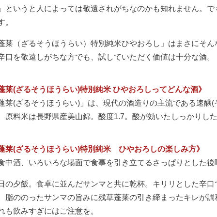
」というと人によっては敬遠されがちなのかも知れません。で
す。
蓬莱（ざるそうほうらい）特別純米ひやおろし」はまさにそん
辛口を敬遠しがちな方でも、試していただく価値は十分な酒。
蓬莱(ざるそうほうらい)特別純米 ひやおろしってどんな酒》
蓬莱(ざるそうほうらい)」は、現代の酒造りの主流である速醸(
。原料米は長野県産美山錦。酸度1.7。酸が効いたしっかりし
蓬莱(ざるそうほうらい)特別純米 ひやおろしの楽しみ方》
食中酒、いろいろな場面で食事を引き立てるさっぱりとした後
日の夕飯。食卓に並んだサンマと共に乾杯。キリリとした辛口
。脂ののったサンマの旨みに残草蓬莱の引き締まったキレが調
れも飲みすぎにはご注意を。