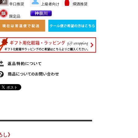
辛口推奨
上級者向け
燗酒推奨
限定品
ろし》