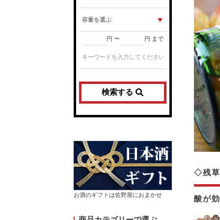
円 〜
円 まで
検索する
◇残
お酒のギフトは佐野屋におまかせ
酸が
商品カテゴリーで選ぶ