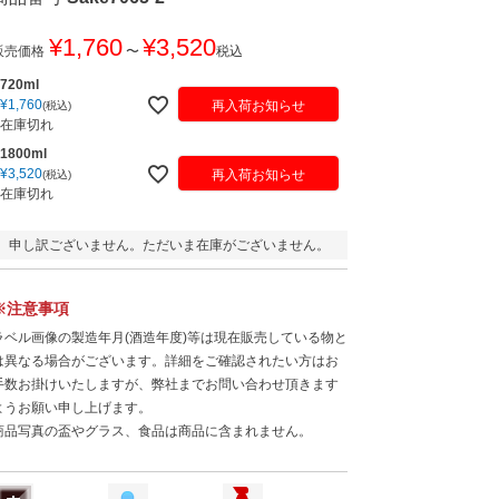
¥
1,760
¥
3,520
販売価格
〜
税込
720ml
¥
1,760
再入荷お知らせ
税込
在庫切れ
1800ml
¥
3,520
再入荷お知らせ
税込
在庫切れ
申し訳ございません。ただいま在庫がございません。
※注意事項
ラベル画像の製造年月(酒造年度)等は現在販売している物と
は異なる場合がございます。詳細をご確認されたい方はお
手数お掛けいたしますが、弊社までお問い合わせ頂きます
ようお願い申し上げます。
商品写真の盃やグラス、食品は商品に含まれません。