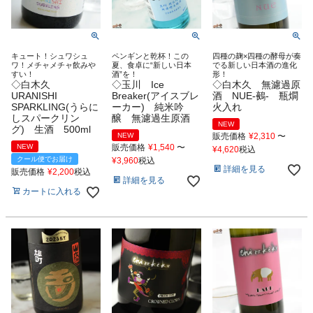
キュート！シュワシュ
ペンギンと乾杯！この
四種の麹×四種の酵母が奏
ワ！メチャメチャ飲みや
夏、食卓に“新しい日本
でる新しい日本酒の進化
すい！
酒”を！
形！
◇白木久
◇玉川 Ice
◇白木久 無濾過原
URANISHI
Breaker(アイスブレ
酒 NUE-鵺- 瓶燗
SPARKLING(うらに
ーカー) 純米吟
火入れ
しスパークリン
醸 無濾過生原酒
NEW
グ) 生酒 500ml
NEW
販売価格
¥
2,310
〜
NEW
販売価格
¥
1,540
〜
¥
4,620
税込
クール便でお届け
¥
3,960
税込
詳細を見る
販売価格
¥
2,200
税込
詳細を見る
カートに入れる