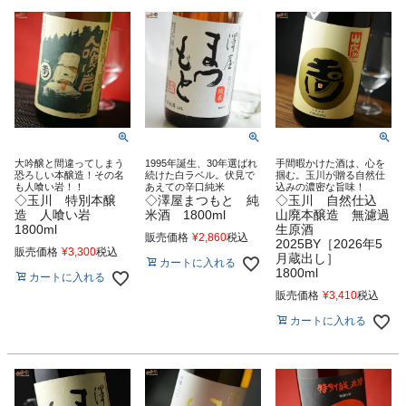
大吟醸と間違ってしまう
1995年誕生、30年選ばれ
手間暇かけた酒は、心を
恐ろしい本醸造！その名
続けた白ラベル。伏見で
掴む。玉川が贈る自然仕
も人喰い岩！！
あえての辛口純米
込みの濃密な旨味！
◇玉川 特別本醸
◇澤屋まつもと 純
◇玉川 自然仕込
造 人喰い岩
米酒 1800ml
山廃本醸造 無濾過
1800ml
生原酒
販売価格
¥
2,860
税込
2025BY［2026年5
販売価格
¥
3,300
税込
月蔵出し］
カートに入れる
1800ml
カートに入れる
販売価格
¥
3,410
税込
カートに入れる