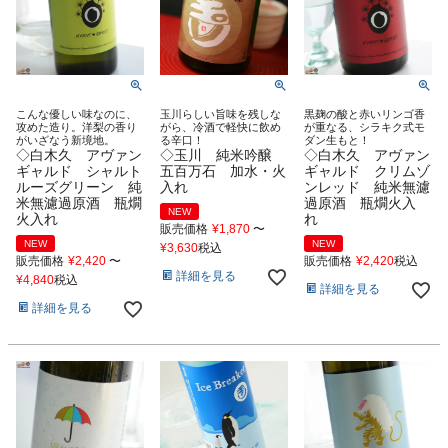
こんな優しい味なのに、
玉川らしい旨味を残しな
黒麹の酸と赤いリンゴ香
攻めた造り。洋梨の香り
がら、冷酒で軽快に飲め
が重なる、シラキク式モ
がいざなう新境地。
る辛口！
ダン生もと！
◇白木久 アヴァン
◇玉川 純米吟醸
◇白木久 アヴァン
ギャルド シャルト
五百万石 加水・火
ギャルド クリムゾ
ルーズグリーン 純
入れ
ンレッド 純米無濾
米無濾過原酒 瓶燗
過原酒 瓶燗火入
NEW
火入れ
れ
販売価格
¥
1,870
〜
NEW
NEW
¥
3,630
税込
販売価格
¥
2,420
〜
販売価格
¥
2,420
税込
詳細を見る
¥
4,840
税込
詳細を見る
詳細を見る