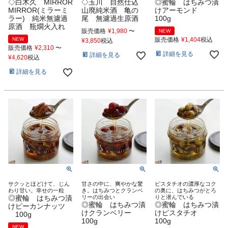
◇白木久 MIRROR
◇玉川 自然仕込
◎蜜輪 はちみつ漬
MIRROR(ミラーミ
山廃純米酒 亀の
けアーモンド
ラー) 純米無濾過
尾 無濾過生原酒
100g
原酒 瓶燗火入れ
販売価格
¥
1,980
〜
NEW
NEW
販売価格
¥
1,404
税込
¥
3,850
税込
販売価格
¥
2,310
〜
詳細を見る
詳細を見る
¥
4,620
税込
詳細を見る
サクッとほどけて、じん
甘さの中に、爽やかな驚
ピスタチオの濃厚なコク
わり甘い。幸せの一粒
き。はちみつとクランベ
の奥に、はちみつがとろ
◎蜜輪 はちみつ漬
リーの出会い
りと潜んでいる
◎蜜輪 はちみつ漬
◎蜜輪 はちみつ漬
けピーカンナッツ
けクランベリー
けピスタチオ
100g
100g
100g
NEW