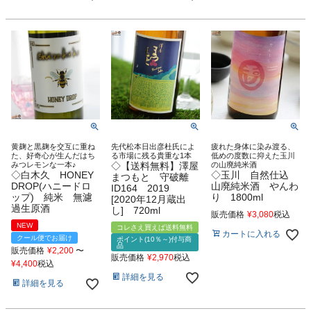
黄麹と黒麹を交互に重ね
先代松本日出彦杜氏によ
疲れた身体に染み渡る、
た、好奇心が生んだはち
る市場に残る貴重な1本
低めの度数に抑えた玉川
みつレモンな一本♪
◇【送料無料】澤屋
の山廃純米酒
◇白木久 HONEY
◇玉川 自然仕込
まつもと 守破離
DROP(ハニードロ
山廃純米酒 やんわ
ID164 2019
ップ) 純米 無濾
り 1800ml
[2020年12月蔵出
過生原酒
し] 720ml
販売価格
¥
3,080
税込
NEW
コレさえ買えば送料無料
カートに入れる
クール便でお届け
ポイント(10％～)付与商
品
販売価格
¥
2,200
〜
販売価格
¥
2,970
税込
¥
4,400
税込
詳細を見る
詳細を見る