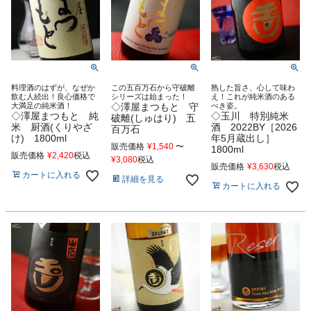
料理酒のはずが、なぜか
この五百万石から守破離
熟した旨さ、心して味わ
飲む人続出！良心価格で
シリーズは始まった！
え！これが純米酒のある
大満足の純米酒！
◇澤屋まつもと 守
べき姿。
◇澤屋まつもと 純
◇玉川 特別純米
破離(しゅはり) 五
米 厨酒(くりやざ
酒 2022BY［2026
百万石
け) 1800ml
年5月蔵出し］
販売価格
¥
1,540
〜
1800ml
販売価格
¥
2,420
税込
¥
3,080
税込
販売価格
¥
3,630
税込
カートに入れる
詳細を見る
カートに入れる