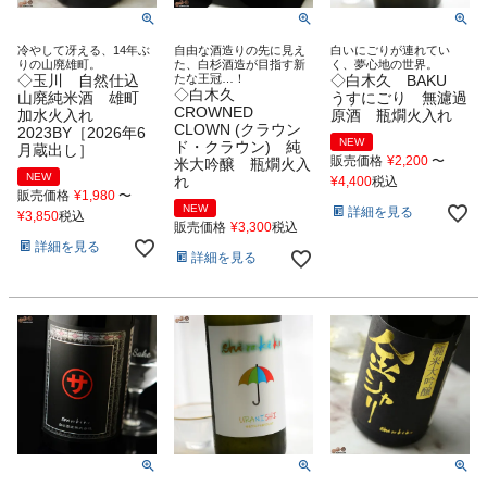
冷やして冴える、14年ぶ
自由な酒造りの先に見え
白いにごりが連れてい
りの山廃雄町。
た、白杉酒造が目指す新
く、夢心地の世界。
◇玉川 自然仕込
たな王冠…！
◇白木久 BAKU
◇白木久
山廃純米酒 雄町
うすにごり 無濾過
CROWNED
加水火入れ
原酒 瓶燗火入れ
CLOWN (クラウン
2023BY［2026年6
NEW
ド・クラウン) 純
月蔵出し］
販売価格
¥
2,200
〜
米大吟醸 瓶燗火入
NEW
れ
¥
4,400
税込
販売価格
¥
1,980
〜
NEW
詳細を見る
¥
3,850
税込
販売価格
¥
3,300
税込
詳細を見る
詳細を見る