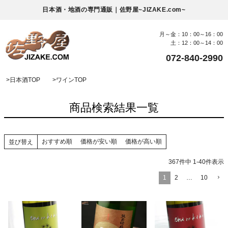
日本酒・地酒の専門通販｜佐野屋~JIZAKE.com~
月～金：10：00～16：00
土：12：00～14：00
072-840-2990
>
日本酒TOP
>
ワインTOP
商品検索結果一覧
おすすめ順
価格が安い順
価格が高い順
並び替え
367
件中
1
-
40
件表示
1
2
…
10