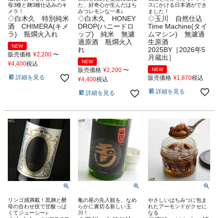
母3種と麹3種仕込みのキ
た、好奇心が生んだはち
スにかける日本酒ができ
メラ！
みつレモンな一本♪
ました！
◇白木久 特別純米
◇白木久 HONEY
◇玉川 自然仕込
酒 CHIMERA(キメ
DROP(ハニードロ
Time Machine(タイ
ラ) 瓶燗火入れ
ップ) 純米 無濾
ムマシン) 無濾過
過原酒 瓶燗火入
生原酒
NEW
れ
2025BY［2026年5
販売価格
¥
2,200
〜
月蔵出］
NEW
¥
4,400
税込
販売価格
¥
2,200
〜
NEW
詳細を見る
販売価格
¥
1,870
税込
¥
4,400
税込
詳細を見る
詳細を見る
リンゴ感満載！黒麹と酵
亀の尾の先入観を、なめ
やさしいはちみつに包ま
母の合わせ技で甘酸っぱ
らかに裏切る新しい玉
れたアーモンドがクセに
くてジューシー♪
川！
なる