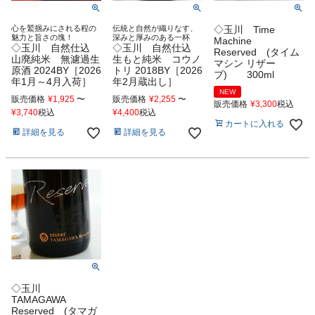
心を鷲掴みにされる程の
伝統と自然が織りなす、
◇玉川 Time
魅力と旨さの塊！
深みと厚みのある一杯
Machine
◇玉川 自然仕込
◇玉川 自然仕込
Reserved (タイム
山廃純米 無濾過生
生もと純米 コウノ
マシン リザー
原酒 2024BY［2026
トリ 2018BY［2026
ブ) 300ml
年1月～4月入荷］
年2月蔵出し］
NEW
販売価格
¥
1,925
〜
販売価格
¥
2,255
〜
販売価格
¥
3,300
税込
¥
3,740
税込
¥
4,400
税込
カートに入れる
詳細を見る
詳細を見る
◇玉川
TAMAGAWA
Reserved (タマガ