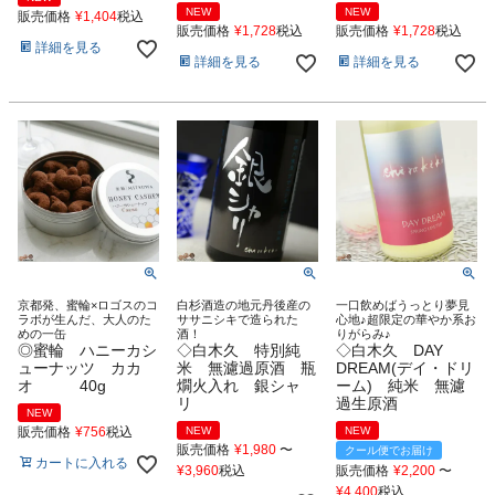
NEW
NEW
販売価格
¥
1,404
税込
販売価格
¥
1,728
税込
販売価格
¥
1,728
税込
詳細を見る
詳細を見る
詳細を見る
京都発、蜜輪×ロゴスのコ
白杉酒造の地元丹後産の
一口飲めばうっとり夢見
ラボが生んだ、大人のた
ササニシキで造られた
心地♪超限定の華やか系お
めの一缶
酒！
りがらみ♪
◎蜜輪 ハニーカシ
◇白木久 特別純
◇白木久 DAY
ューナッツ カカ
米 無濾過原酒 瓶
DREAM(デイ・ドリ
オ 40g
燗火入れ 銀シャ
ーム) 純米 無濾
リ
過生原酒
NEW
販売価格
¥
756
税込
NEW
NEW
販売価格
¥
1,980
〜
クール便でお届け
カートに入れる
¥
3,960
税込
販売価格
¥
2,200
〜
¥
4,400
税込