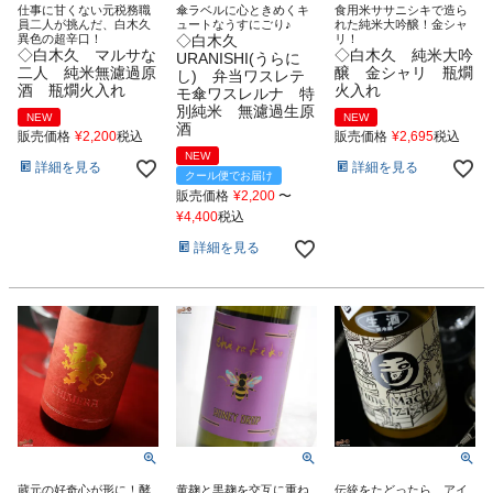
仕事に甘くない元税務職
傘ラベルに心ときめくキ
食用米ササニシキで造ら
員二人が挑んだ、白木久
ュートなうすにごり♪
れた純米大吟醸！金シャ
異色の超辛口！
◇白木久
リ！
◇白木久 マルサな
◇白木久 純米大吟
URANISHI(うらに
二人 純米無濾過原
醸 金シャリ 瓶燗
し) 弁当ワスレテ
酒 瓶燗火入れ
火入れ
モ傘ワスレルナ 特
別純米 無濾過生原
NEW
NEW
酒
販売価格
¥
2,200
税込
販売価格
¥
2,695
税込
NEW
詳細を見る
詳細を見る
クール便でお届け
販売価格
¥
2,200
〜
¥
4,400
税込
詳細を見る
蔵元の好奇心が形に！酵
黄麹と黒麹を交互に重ね
伝統をたどったら、アイ