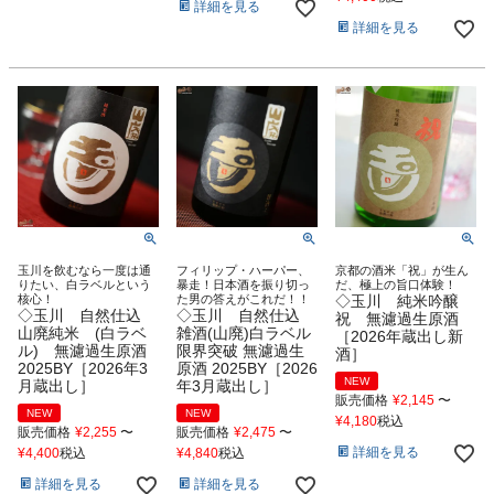
詳細を見る
詳細を見る
玉川を飲むなら一度は通
フィリップ・ハーパー、
京都の酒米「祝」が生ん
りたい、白ラベルという
暴走！日本酒を振り切っ
だ、極上の旨口体験！
核心！
た男の答えがこれだ！！
◇玉川 純米吟醸
◇玉川 自然仕込
◇玉川 自然仕込
祝 無濾過生原酒
山廃純米 (白ラベ
雑酒(山廃)白ラベル
［2026年蔵出し新
ル) 無濾過生原酒
限界突破 無濾過生
酒］
2025BY［2026年3
原酒 2025BY［2026
NEW
月蔵出し］
年3月蔵出し］
販売価格
¥
2,145
〜
NEW
NEW
¥
4,180
税込
販売価格
¥
2,255
〜
販売価格
¥
2,475
〜
詳細を見る
¥
4,400
税込
¥
4,840
税込
詳細を見る
詳細を見る