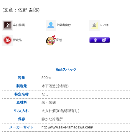
(文章：佐野 吾郎)
辛口推奨
上級者向け
レア物
限定品
変態
商品スペック
容量
500ml
製造元
木下酒造(京都府)
特定名称
なし
原材料
米・米麹
生/火入れ
火入れ酒(加熱処理有り)
保存
静かな冷暗所
メーカーサイト
http://www.sake-tamagawa.com/