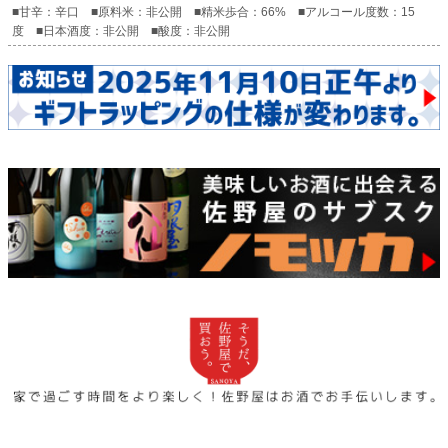
■甘辛：辛口 ■原料米：非公開 ■精米歩合：66% ■アルコール度数：15
度 ■日本酒度：非公開 ■酸度：非公開