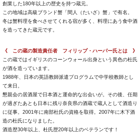
創業した180年以上の歴史を持つ蔵元。
この地域は高級ブランド蟹「間人（たいざ）蟹」で有名。
冬は蟹料理を食べさせてくれる宿が多く、料理にあう食中酒
を造ってきた蔵元です。
《 この蔵の製造責任者 フィリップ・ハーパー氏とは 》
この蔵ではイギリスのコーンウォール出身という異色の杜氏
が酒を造っています。
1988年、日本の英語教師派遣プログラムで中学校教師とし
て来日。
懇親会の居酒屋で日本酒と運命的な出会いが。その後、任期
が過ぎたあとも日本に残り奈良県の酒蔵で蔵人として酒造り
に従事。2001年に南部杜氏の資格を取得。2007年に木下酒
造の杜氏になりました。
酒造歴30年以上、杜氏歴20年以上のベテランです！