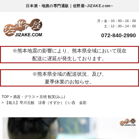
日本酒・地酒の専門通販｜佐野屋~JIZAKE.com~
月～金：10：00～16：00
土：12：00～14：00
072-840-2990
※熊本地震の影響により、熊本県全域において現在
配送に遅延が発生しております。
※熊本県全域の配送状況、及び、
夏季休業のお知らせ。
TOP
酒器・グラス
京焼 観芙(みふ)
【箱入】早川元観 涼香（すずか）ぐい呑 金彩