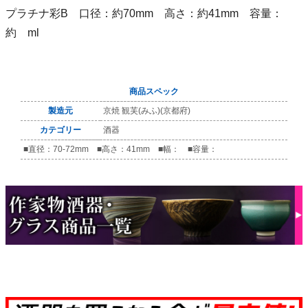
プラチナ彩B 口径：約70mm 高さ：約41mm 容量：
約 ml
商品スペック
製造元
京焼 観芙(みふ)(京都府)
カテゴリー
酒器
■直径：70-72mm ■高さ：41mm ■幅： ■容量：