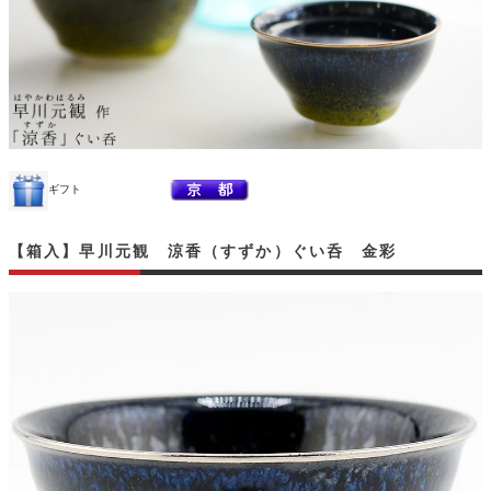
ギフト
【箱入】早川元観 涼香（すずか）ぐい呑 金彩