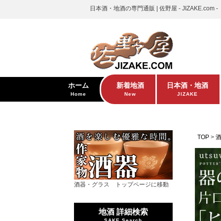
日本酒・地酒の専門通販 | 佐野屋 - JIZAKE.com -
ホーム
新着地酒
日本酒・地酒
Home
New
JIZAKE
TOP
酒器・グラス トップページに移動
地酒 詳細検索
SAKE Search