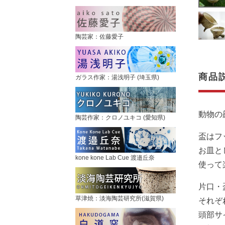
陶芸家：佐藤愛子
商品
ガラス作家：湯浅明子 (埼玉県)
動物の
陶芸作家：クロノユキコ (愛知県)
盃はフ
お皿と
kone kone Lab Cue 渡邉丘奈
使って
片口・
草津焼：淡海陶芸研究所(滋賀県)
それぞ
頭部サ