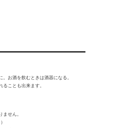
に。お酒を飲むときは酒器になる。
れることも出来ます。
りません。
り）