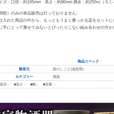
イズ：口径：約105mm 高さ：約90mm 満水：約250cc（ろ
胴部）のみの単品販売は行っておりません。
仕入れた商品の中から、もっともうまく乗っかる盃をセットに
に手にとって乗せてみないとぴったりこない組み合わせの方が
。
商品スペック
製造元
器のしごと(滋賀県)
カテゴリー
酒器
■直径： ■高さ： ■幅： ■容量：