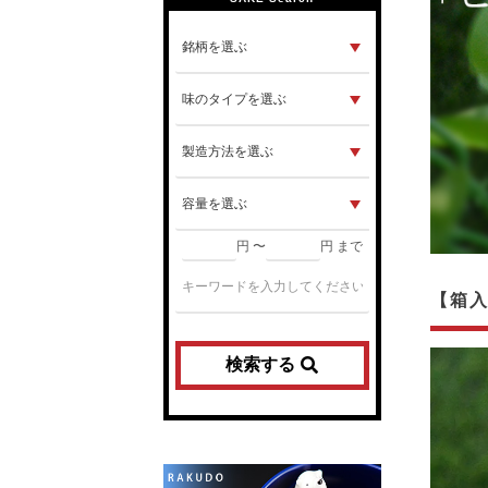
円 〜
円 まで
【箱入
検索する