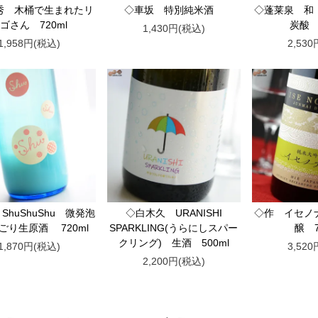
秀 木桶で生まれたリ
◇車坂 特別純米酒
◇蓬莱泉 和
ゴさん 720ml
炭酸 
1,430円(税込)
1,958円(税込)
2,53
ShuShuShu 微発泡
◇白木久 URANISHI
◇作 イセノ
ごり生原酒 720ml
SPARKLING(うらにしスパー
醸 7
クリング) 生酒 500ml
1,870円(税込)
3,52
2,200円(税込)