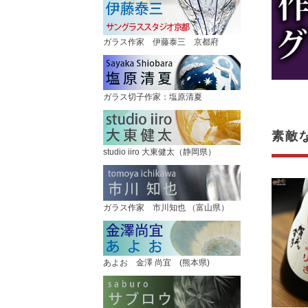
ガラス作家 伊藤泰三 京都府
ガラス切子作家：塩原清夏
素敵
studio iiro 大東健太（静岡県）
ガラス作家 市川知也 （富山県）
あよお 金澤 尚宜 (熊本県)