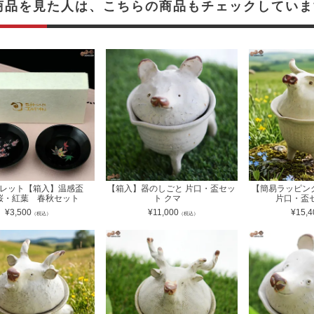
商品を見た人は、こちらの商品もチェックしていま
レット【箱入】温感盃
【箱入】器のしごと 片口・盃セッ
【簡易ラッピ
桜・紅葉 春秋セット
ト クマ
片口・盃
¥
3,500
¥
11,000
¥
15,4
（税込）
（税込）