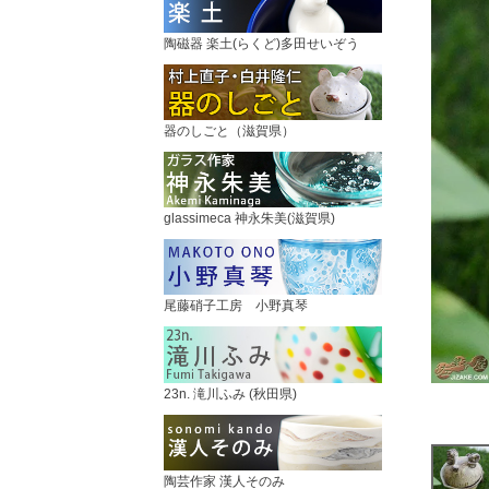
陶磁器 楽土(らくど)多田せいぞう
器のしごと（滋賀県）
glassimeca 神永朱美(滋賀県)
尾藤硝子工房 小野真琴
23n. 滝川ふみ (秋田県)
陶芸作家 漢人そのみ