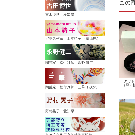
この
古田博世 愛知県
ガラス作家 山本詩子 （富山県）
陶芸家・絵付け師：永野 健二
アウト
（黒）
陶芸家・絵付け師：三華（みか）
野村晃子 愛知県