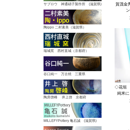
賀茂金
サブロウ 神通硝子製作所 (滋賀県)
ン
陶ippo 二村素美（滋賀県）
瑞城窯 西村直城（京都府）
谷口純一 万古焼 三重県
◇花垣 
純米に
陶房啓峰 井上啓 京都府
MILLEFYPottery 亀石誠 (滋賀県)