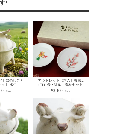
す!
ング】器のしごと
アウトレット【箱入】温感盃
セット 水牛
（白）桜・紅葉 春秋セット
00
¥
3,400
（税込）
（税込）