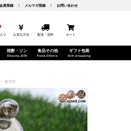
会員登録
メルマガ登録
お問い合わせ
入り
お支払方法
配送・送料
カート
焼酎・ジン
食品その他
ギフト包装
Shochu,GIN
Food,Others
Gift wrapping
ト ヒツジ