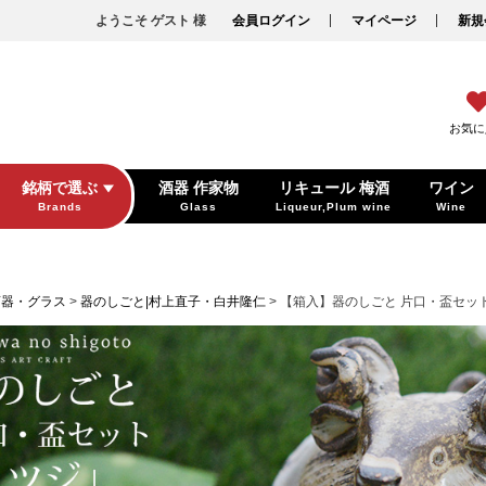
ようこそ ゲスト 様
会員ログイン
マイページ
新規
お気に
銘柄で選ぶ
酒器 作家物
リキュール 梅酒
ワイン
Brands
Glass
Liqueur,Plum wine
Wine
酒器・グラス
器のしごと|村上直子・白井隆仁
【箱入】器のしごと 片口・盃セッ