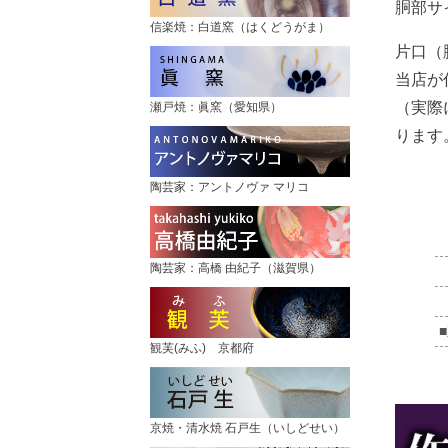
胴部サ
信楽焼：白道窯（はくどうがま）
片口（
当店が
（実際
瀬戸焼：眞窯（愛知県）
ります
陶芸家：アントノヴァ マリコ
陶芸家：高橋 由紀子（滋賀県）
観芙(みふ) 京都府
京焼・清水焼 石戸生（いしどせい）