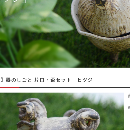
】器のしごと 片口・盃セット ヒツジ