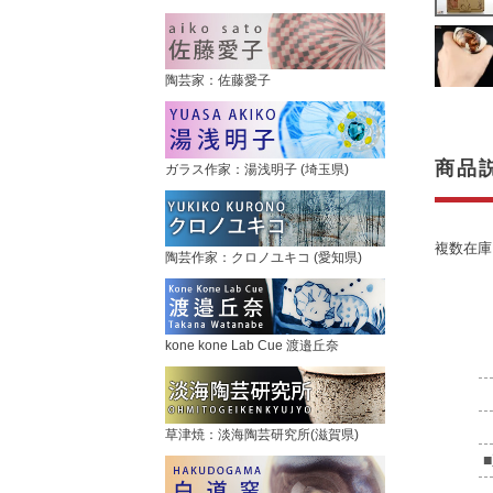
陶芸家：佐藤愛子
商品
ガラス作家：湯浅明子 (埼玉県)
複数在庫
陶芸作家：クロノユキコ (愛知県)
kone kone Lab Cue 渡邉丘奈
草津焼：淡海陶芸研究所(滋賀県)