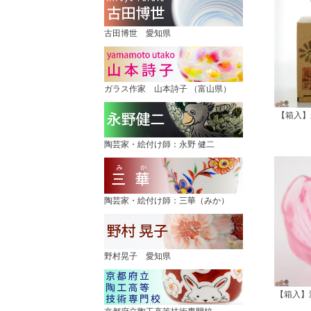
古田博世 愛知県
ガラス作家 山本詩子 （富山県）
【箱入】
陶芸家・絵付け師：永野 健二
陶芸家・絵付け師：三華（みか）
野村晃子 愛知県
【箱入】