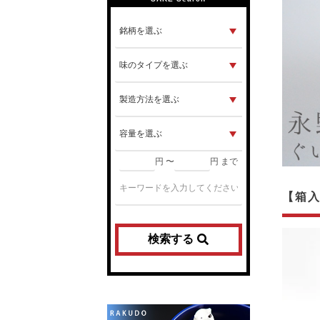
円 〜
円 まで
【箱
検索する