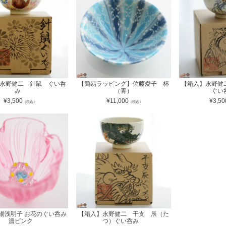
永野健二 針鼠 ぐい呑
【簡易ラッピング】佐藤愛子 杯
【箱入】永野
み
（青）
ぐ
¥
3,500
¥
11,000
¥
3,50
（税込）
（税込）
湯浅明子 お花のぐい呑み
【箱入】永野健二 干支 辰（た
濃ピンク
つ）ぐい呑み