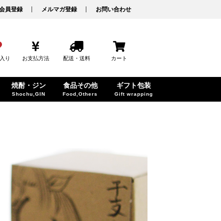
会員登録
メルマガ登録
お問い合わせ
入り
お支払方法
配送・送料
カート
焼酎・ジン
食品その他
ギフト包装
Shochu,GIN
Food,Others
Gift wrapping