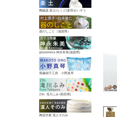
陶磁器 楽土(らくど)多田せいぞう
器のしごと（滋賀県）
glassimeca 神永朱美(滋賀県)
尾藤硝子工房 小野真琴
23n. 滝川ふみ (秋田県)
陶芸作家 漢人そのみ