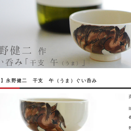
入】永野健二 干支 午（うま）ぐい呑み