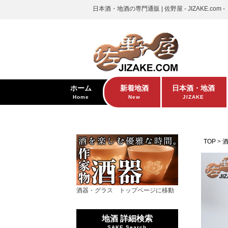
日本酒・地酒の専門通販 | 佐野屋 - JIZAKE.com -
ホーム
新着地酒
日本酒・地酒
Home
New
JIZAKE
TOP
酒器・グラス トップページに移動
地酒 詳細検索
SAKE Search