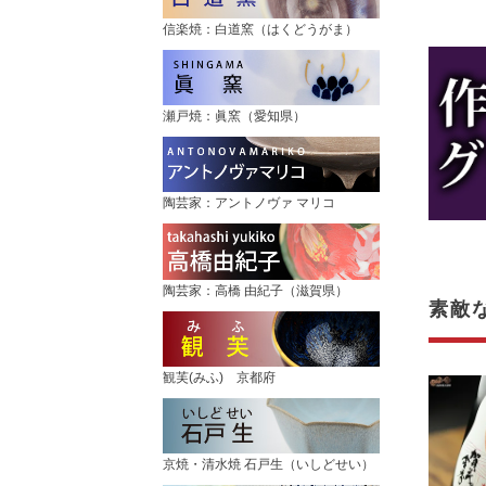
信楽焼：白道窯（はくどうがま）
瀬戸焼：眞窯（愛知県）
陶芸家：アントノヴァ マリコ
陶芸家：高橋 由紀子（滋賀県）
素敵
観芙(みふ) 京都府
京焼・清水焼 石戸生（いしどせい）