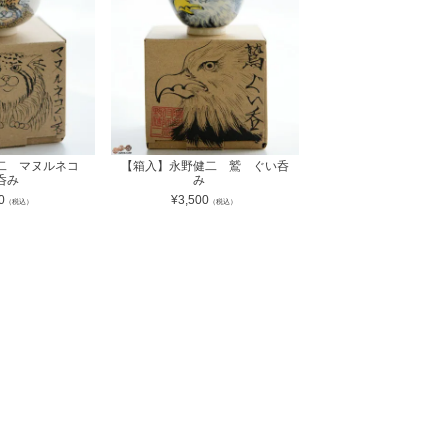
健二 マヌルネコ
【箱入】永野健二 鷲 ぐい呑
い呑み
み
0
¥
3,500
（税込）
（税込）