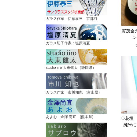
ガラス作家 伊藤泰三 京都府
賀茂金
ン
ガラス切子作家：塩原清夏
studio iiro 大東健太（静岡県）
ガラス作家 市川知也 （富山県）
あよお 金澤 尚宜 (熊本県)
◇花垣 
純米に