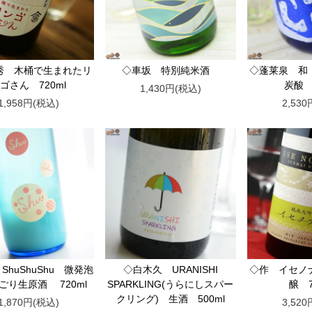
秀 木桶で生まれたリ
◇車坂 特別純米酒
◇蓬莱泉 和
ゴさん 720ml
炭酸 
1,430円(税込)
1,958円(税込)
2,53
ShuShuShu 微発泡
◇白木久 URANISHI
◇作 イセノ
ごり生原酒 720ml
SPARKLING(うらにしスパー
醸 7
クリング) 生酒 500ml
1,870円(税込)
3,52