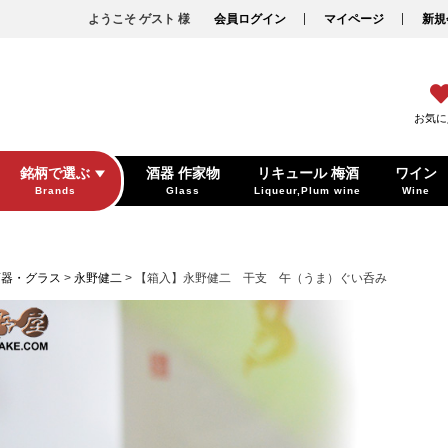
ようこそ ゲスト 様
会員ログイン
マイページ
新規
お気に
銘柄で選ぶ
酒器 作家物
リキュール 梅酒
ワイン
Brands
Glass
Liqueur,Plum wine
Wine
酒器・グラス
永野健二
【箱入】永野健二 干支 午（うま）ぐい呑み