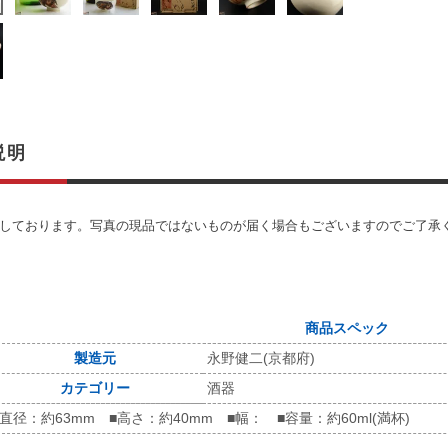
説明
しております。写真の現品ではないものが届く場合もございますのでご了承
商品スペック
製造元
永野健二(京都府)
カテゴリー
酒器
■直径：約63mm ■高さ：約40mm ■幅： ■容量：約60ml(満杯)