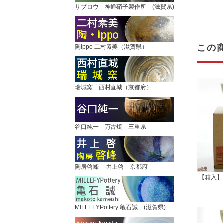
サブロウ 神通硝子製作所 (滋賀県)
この
陶ippo 二村素美（滋賀県）
瑞城窯 西村直城（京都府）
谷口純一 万古焼 三重県
陶房啓峰 井上啓 京都府
【箱入】
MILLEFYPottery 亀石誠 (滋賀県)