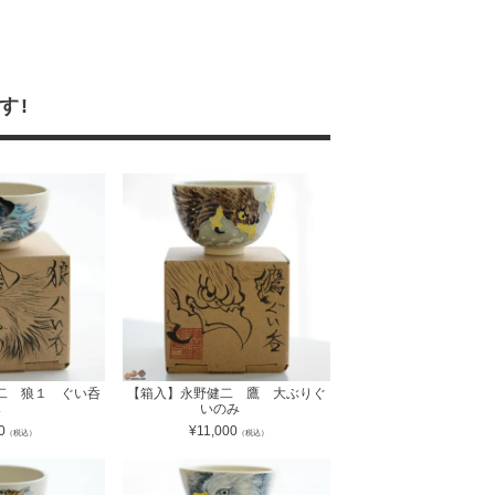
す!
二 狼１ ぐい呑
【箱入】永野健二 鷹 大ぶりぐ
み
いのみ
0
¥
11,000
（税込）
（税込）