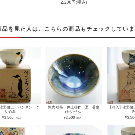
2,200円(税込)
商品を見た人は、こちらの商品もチェックしていま
永野健二 ペンギン ぐ
陶房 啓峰 井上啓作 盃 蒼泉
【箱入】永野健
い呑み
（せいせん）
¥
3,500
¥
2,500
¥
3,50
（税込）
（税込）