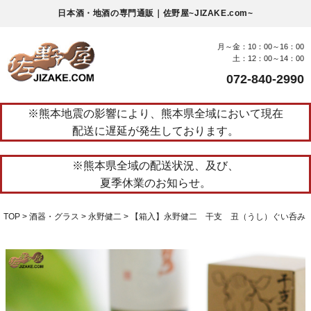
日本酒・地酒の専門通販｜佐野屋~JIZAKE.com~
月～金：10：00～16：00
土：12：00～14：00
072-840-2990
※熊本地震の影響により、熊本県全域において現在
配送に遅延が発生しております。
※熊本県全域の配送状況、及び、
夏季休業のお知らせ。
TOP
酒器・グラス
永野健二
【箱入】永野健二 干支 丑（うし）ぐい呑み