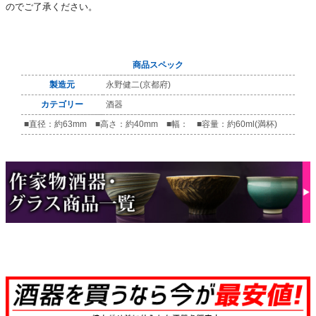
のでご了承ください。
商品スペック
製造元
永野健二(京都府)
カテゴリー
酒器
■直径：約63mm ■高さ：約40mm ■幅： ■容量：約60ml(満杯)