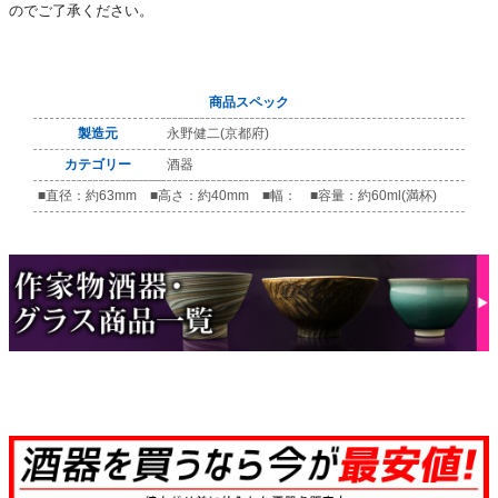
のでご了承ください。
商品スペック
製造元
永野健二(京都府)
カテゴリー
酒器
■直径：約63mm ■高さ：約40mm ■幅： ■容量：約60ml(満杯)