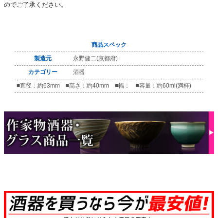
のでご了承ください。
商品スペック
製造元
永野健二(京都府)
カテゴリー
酒器
■直径：約63mm ■高さ：約40mm ■幅： ■容量：約60ml(満杯)