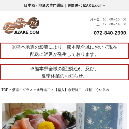
日本酒・地酒の専門通販｜佐野屋~JIZAKE.com~
月～金：10：00～16：00
土：12：00～14：00
072-840-2990
※熊本地震の影響により、熊本県全域において現在
配送に遅延が発生しております。
※熊本県全域の配送状況、及び、
夏季休業のお知らせ。
TOP
酒器・グラス
永野健二
【箱入】永野健二 桜桜 ぐい呑み