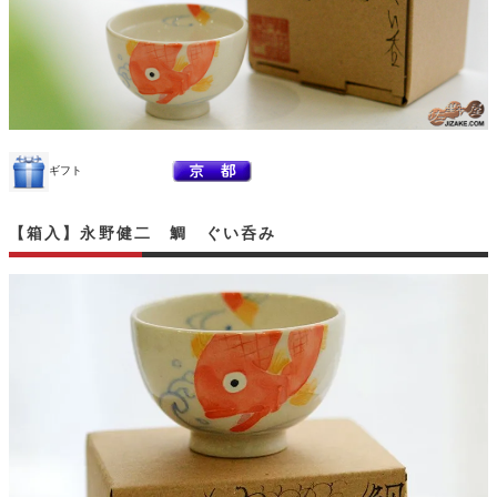
ギフト
【箱入】永野健二 鯛 ぐい呑み