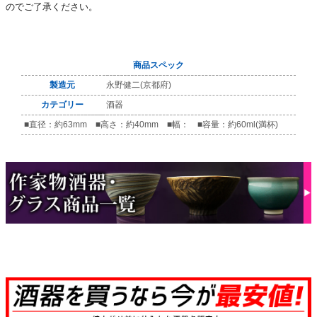
のでご了承ください。
商品スペック
製造元
永野健二(京都府)
カテゴリー
酒器
■直径：約63mm ■高さ：約40mm ■幅： ■容量：約60ml(満杯)