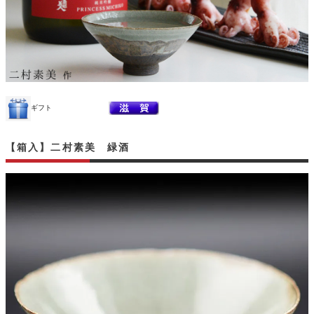
ギフト
【箱入】二村素美 緑酒