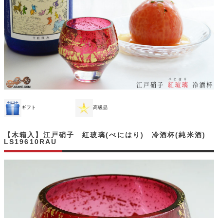
ギフト
高級品
【木箱入】江戸硝子 紅玻璃(べにはり) 冷酒杯(純米酒)
LS19610RAU