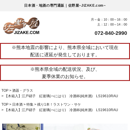
日本酒・地酒の専門通販｜佐野屋~JIZAKE.com~
月～金：10：00～16：00
土：12：00～14：00
072-840-2990
※熊本地震の影響により、熊本県全域において現在
配送に遅延が発生しております。
※熊本県全域の配送状況、及び、
夏季休業のお知らせ。
TOP
酒器・グラス
【木箱入】江戸硝子 紅玻璃(べにはり) 冷酒杯(純米酒) LS19610RAU
TOP
日本酒
特集
残り1本！ラストワン・サケ
【木箱入】江戸硝子 紅玻璃(べにはり) 冷酒杯(純米酒) LS19610RAU