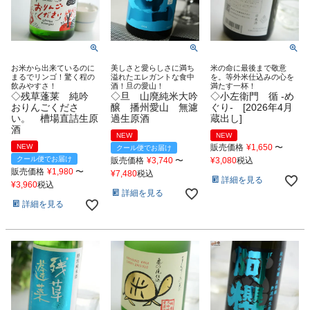
お米から出来ているのに
美しさと愛らしさに満ち
米の命に最後まで敬意
まるでリンゴ！驚く程の
溢れたエレガントな食中
を。等外米仕込みの心を
飲みやすさ！
酒！旦の愛山！
満たす一杯！
◇残草蓬莱 純吟
◇旦 山廃純米大吟
◇小左衛門 循 -め
おりんごくださ
醸 播州愛山 無濾
ぐり- [2026年4月
い。 槽場直詰生原
過生原酒
蔵出し]
酒
NEW
NEW
NEW
販売価格
¥
1,650
〜
クール便でお届け
クール便でお届け
販売価格
¥
3,740
〜
¥
3,080
税込
販売価格
¥
1,980
〜
¥
7,480
税込
詳細を見る
¥
3,960
税込
詳細を見る
詳細を見る