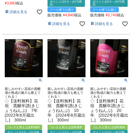
ポイント(10％～)付与商
ポイント(10％～)付与商
¥
3,993
税込
品
品
クール便でお届け
クール便でお届け
詳細を見る
販売価格
¥
4,840
税込
販売価格
¥
3,740
税込
詳細を見る
詳細を見る
親しみやすい花垣の貴醸
親しみやすい花垣の貴醸
親しみやすい花垣の貴醸
酒が熟成の魅力も教えて
酒が熟成の魅力も教えて
酒が熟成の魅力も教えて
くれる！
くれる！
くれる！
◇【送料無料】花
◇【送料無料】花
◇【送料無料】花
垣 貴醸年譜(きじ
垣 貴醸年譜(きじ
垣 貴醸年譜(きじ
ょうねんぷ) 7年
ょうねんぷ) 10
ょうねんぷ) 20
[2022年8月蔵出
年 [2024年8月蔵出
年 [2022年8月蔵出
し] 300ml
し] 300ml
し] 300ml
コレさえ買えば送料無料
コレさえ買えば送料無料
コレさえ買えば送料無料
ポイント(10％～)付与商
ポイント(10％～)付与商
ポイント(10％～)付与商