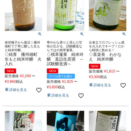
保存種子から復活！播州
華やかな香りと澄んだ甘
出来立てのフレッシュ感
雄町で丁寧に醸した生も
味が広がる、試験醸造な
を火入れでキープ！だか
と純米吟醸。
らではの残草蓬莱。
ら軽快に飲める！
◇純青 播州雄町
◇残草蓬莱 純米吟
◇喜楽長 わかな
生もと純米吟醸 火
醸 直詰生原酒 ～
え 純米吟醸
入れ
試験醸造酒～
NEW
NEW
NEW
販売価格
¥
1,815
〜
販売価格
¥
2,200
〜
クール便でお届け
¥
3,300
税込
¥
3,960
税込
販売価格
¥
1,925
〜
詳細を見る
¥
3,850
税込
詳細を見る
詳細を見る