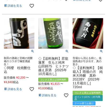
詳細を見る
秋田の酒蔵と宮崎の焼酎
◇【送料無料】昇龍
市場から消える前に。低
蔵のコラボで極旨酒誕
温熟成が引き出す、真の
蓬莱 生もと純米
生！
旨さ。
山田錦75 ヒトナツ
◇阿櫻 柱焼酎仕
◇【送料無料】【桐
越え原酒 [2025年
込
箱入】雨後の月 純
10月蔵出し]
米大吟醸 真粋
販売価格
¥
2,200
〜
2022BY [2023年
コレさえ買えば送料無料
¥
4,840
税込
11月蔵出し]
販売価格
¥
1,815
〜
720ml
¥
3,630
税込
詳細を見る
コレさえ買えば送料無料
詳細を見る
ポイント(10％～)付与商
品
クール便でお届け