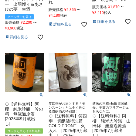
れ
ー 出羽燦々＆あさ
販売価格
¥
1,870
〜
ひの夢 生酒
販売価格
¥
2,365
〜
¥
3,410
税込
¥
4,180
税込
クール便でお届け
詳細を見る
販売価格
¥
2,200
〜
詳細を見る
¥
3,960
税込
詳細を見る
◇【送料無料】阿
笑四季がお届けする「モ
酒米の王様×秋田雪国酵
ンスーン」とは全く異な
母。至高のマリアージュ
櫻 純米吟醸 吟の
る貴醸酒の特別篇！
をあなたに。
精 無濾過原酒
◇【送料無料】笑四
◇【送料無料】阿
[2025年9月蔵出
季 貴醸酒特別篇
櫻 純米大吟醸 山
し]
COLD FRONT 火
田錦 無濾過原酒
入れ [2025年9月蔵
[2025年7月蔵出
コレさえ買えば送料無料
出し] 720ml
し]