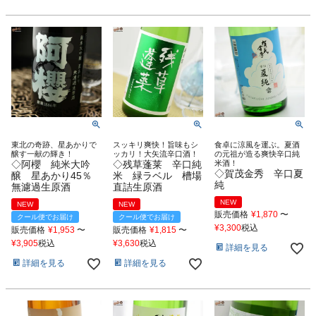
東北の奇跡、星あかりで
スッキリ爽快！旨味もシ
食卓に涼風を運ぶ。夏酒
醸す一献の輝き！
ッカリ！大矢流辛口酒！
の元祖が造る爽快辛口純
◇阿櫻 純米大吟
◇残草蓬莱 辛口純
米酒！
◇賀茂金秀 辛口夏
醸 星あかり45％
米 緑ラベル 槽場
純
無濾過生原酒
直詰生原酒
NEW
NEW
NEW
販売価格
¥
1,870
〜
クール便でお届け
クール便でお届け
¥
3,300
税込
販売価格
¥
1,953
〜
販売価格
¥
1,815
〜
¥
3,905
税込
¥
3,630
税込
詳細を見る
詳細を見る
詳細を見る