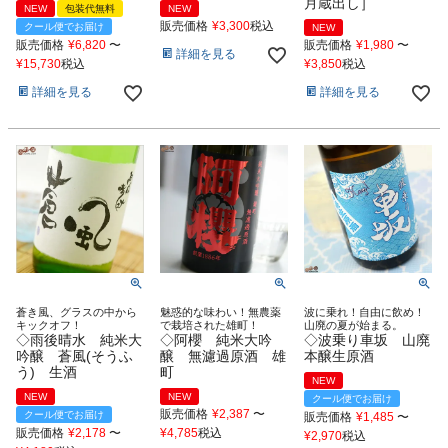
月蔵出し］
NEW
包装代無料
NEW
販売価格
¥
3,300
税込
クール便でお届け
NEW
販売価格
¥
6,820
〜
販売価格
¥
1,980
〜
詳細を見る
¥
15,730
税込
¥
3,850
税込
詳細を見る
詳細を見る
蒼き風、グラスの中から
魅惑的な味わい！無農薬
波に乗れ！自由に飲め！
キックオフ！
で栽培された雄町！
山廃の夏が始まる。
◇雨後晴水 純米大
◇阿櫻 純米大吟
◇波乗り車坂 山廃
吟醸 蒼風(そうふ
醸 無濾過原酒 雄
本醸生原酒
う) 生酒
町
NEW
NEW
NEW
クール便でお届け
販売価格
¥
2,387
〜
クール便でお届け
販売価格
¥
1,485
〜
販売価格
¥
2,178
〜
¥
4,785
税込
¥
2,970
税込