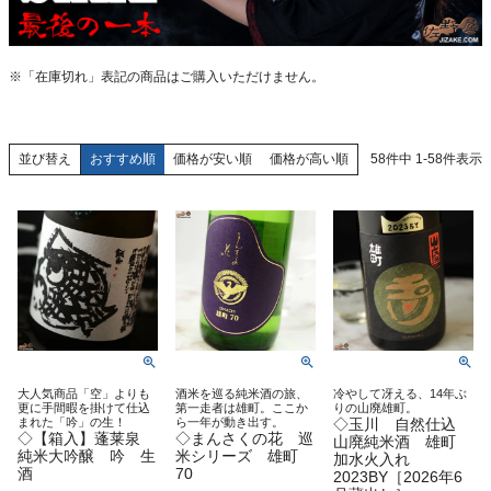
※「在庫切れ」表記の商品はご購入いただけません。
おすすめ順
価格が安い順
価格が高い順
58
件中
1
-
58
件表示
並び替え
大人気商品「空」よりも
酒米を巡る純米酒の旅、
冷やして冴える、14年ぶ
更に手間暇を掛けて仕込
第一走者は雄町。ここか
りの山廃雄町。
まれた「吟」の生！
ら一年が動き出す。
◇玉川 自然仕込
◇【箱入】蓬莱泉
◇まんさくの花 巡
山廃純米酒 雄町
純米大吟醸 吟 生
米シリーズ 雄町
加水火入れ
酒
70
2023BY［2026年6