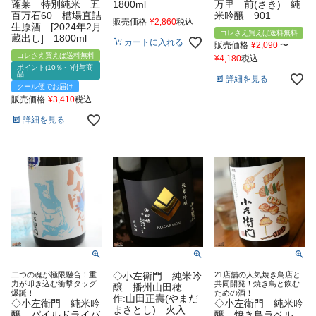
蓬莱 特別純米 五
1800ml
万里 前(さき) 純
百万石60 槽場直詰
米吟醸 901
販売価格
¥
2,860
税込
生原酒 [2024年2月
コレさえ買えば送料無料
蔵出し] 1800ml
カートに入れる
販売価格
¥
2,090
〜
コレさえ買えば送料無料
¥
4,180
税込
ポイント(10％～)付与商
品
詳細を見る
クール便でお届け
販売価格
¥
3,410
税込
詳細を見る
二つの魂が極限融合！重
◇小左衛門 純米吟
21店舗の人気焼き鳥店と
力が叩き込む衝撃タッグ
共同開発！焼き鳥と飲む
醸 播州山田穂
爆誕！
ための酒！
作:山田正壽(やまだ
◇小左衛門 純米吟
◇小左衛門 純米吟
まさとし) 火入
醸 パイルドライバ
醸 焼き鳥ラベル