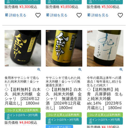
品
品
品
販売価格
¥
3,300
税込
販売価格
¥
3,850
税込
販売価格
¥
5,500
税込
詳細を見る
詳細を見る
詳細を見る
食用米ササニシキで造ら
ササニシキで造られた純
今年の最高は来年への通
れた純米大吟醸！金シャ
米大吟醸！金シャリの無
過点！毎年進化し続ける
リ！
濾過生原酒！
生もとの純大！
◇【送料無料】白木
◇【送料無料】白木
◇【送料無料】純
久 純米大吟醸 金
久 純米大吟醸 金
青 兵庫夢錦 生も
シャリ [2024年12
シャリ 無濾過生原
と純米大吟醸
月蔵出し] 1800ml
酒 [2024年12月蔵
alc.14% [2023年5
出し] 1800ml
月蔵出し] 1800ml
コレさえ買えば送料無料
コレさえ買えば送料無料
コレさえ買えば送料無料
ポイント(10％～)付与商
品
ポイント(10％～)付与商
ポイント(10％～)付与商
販売価格
¥
4,840
税込
品
品
販売価格
¥
4,180
税込
クール便でお届け