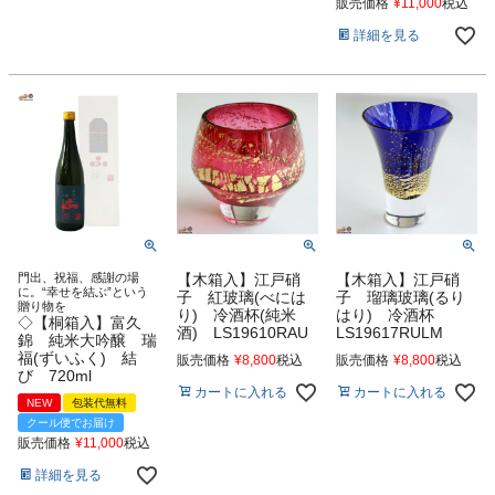
販売価格
¥
11,000
税込
詳細を見る
門出、祝福、感謝の場
【木箱入】江戸硝
【木箱入】江戸硝
に。“幸せを結ぶ”という
子 紅玻璃(べには
子 瑠璃玻璃(るり
贈り物を
り) 冷酒杯(純米
はり) 冷酒杯
◇【桐箱入】富久
酒) LS19610RAU
LS19617RULM
錦 純米大吟醸 瑞
福(ずいふく) 結
販売価格
¥
8,800
税込
販売価格
¥
8,800
税込
び 720ml
カートに入れる
カートに入れる
NEW
包装代無料
クール便でお届け
販売価格
¥
11,000
税込
詳細を見る