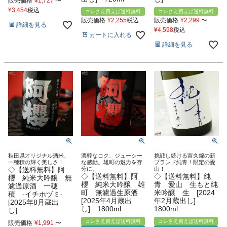
販売価格
¥
1,727
〜
¥
3,454
税込
コレさえ買えば送料無料
コレさえ買えば送料無料
販売価格
¥
2,255
税込
販売価格
¥
2,299
〜
詳細を見る
¥
4,598
税込
カートに入れる
詳細を見る
秋田県オリジナル酒米、
濃醇なコク、ジューシー
挑戦し続ける富久錦の新
一穂積の輝く美しさ！
な感動。雄町の魅力を存
ブランド純青！限定の愛
◇【送料無料】阿
分に。
山！
◇【送料無料】阿
◇【送料無料】純
櫻 純米大吟醸 無
櫻 純米大吟醸 雄
青 愛山 生もと純
濾過原酒 一穂
町 無濾過生原酒
米吟醸 生 [2024
積 -イチホヅミ-
[2025年4月蔵出
年2月蔵出し]
[2025年8月蔵出
し] 1800ml
1800ml
し]
コレさえ買えば送料無料
コレさえ買えば送料無料
販売価格
¥
1,991
〜