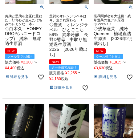
黄麹と黒麹を交互に重ね
豊賀のオレンジラベルは
業界関係者も大注目！残
た、好奇心が生んだはち
今、生まれ変わる…！
草蓬莱の低アル原酒
みつレモンな一本♪
◇豊賀 オレンジラ
Queeen！！
◇白木久 HONEY
◇残草蓬莱 純吟
ベル ひとごこち
DROP(ハニードロ
Queeen 槽場直詰
59% 純米吟醸 長
ップ) 純米 無濾
生原酒 [2026年2月
野D酵母 中取り無
過生原酒
蔵出し]
濾過生原酒
2025 [2026年蔵出
NEW
NEW
し]
クール便でお届け
クール便でお届け
販売価格
¥
2,200
〜
NEW
販売価格
¥
1,815
〜
クール便でお届け
¥
4,400
税込
¥
3,630
税込
販売価格
¥
2,255
〜
詳細を見る
詳細を見る
¥
4,180
税込
詳細を見る