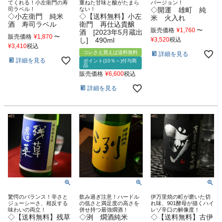
てくれる！小左衛門の寿
重ねた甘味と酸がたまら
バージョン！
司ラベル！
ない！
◇開運 雄町 純
◇小左衛門 純米
◇【送料無料】小左
米 火入れ
酒 寿司ラベル
衛門 再仕込貴醸
販売価格
¥
1,760
〜
酒 [2023年5月蔵出
販売価格
¥
1,870
〜
し] 490ml
¥
3,520
税込
¥
3,410
税込
コレさえ買えば送料無料
詳細を見る
詳細を見る
ポイント(10％～)付与商
品
販売価格
¥
6,600
税込
詳細を見る
驚愕のバランス！辛さと
飲み過ぎ注意！ハードル
伊万里焼の町が磨いた切
ジューシーさ、相反する
の低さと満足度の高さを
れ味、901酵母が描くハイ
味わいの両立！
併せ持つ最強燗酒！
レゾ辛口の解像度！
◇【送料無料】残草
◇洌 燗酒純米
◇【送料無料】古伊