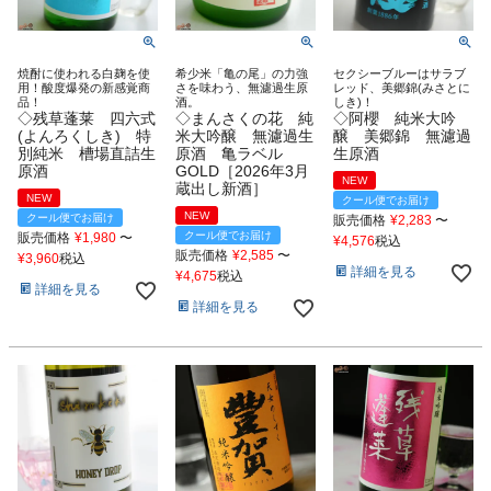
焼酎に使われる白麹を使
希少米「亀の尾」の力強
セクシーブルーはサラブ
用！酸度爆発の新感覚商
さを味わう、無濾過生原
レッド、美郷錦(みさとに
品！
酒。
しき)！
◇残草蓬莱 四六式
◇まんさくの花 純
◇阿櫻 純米大吟
(よんろくしき) 特
米大吟醸 無濾過生
醸 美郷錦 無濾過
別純米 槽場直詰生
原酒 亀ラベル
生原酒
原酒
GOLD［2026年3月
NEW
蔵出し新酒］
NEW
クール便でお届け
NEW
クール便でお届け
販売価格
¥
2,283
〜
クール便でお届け
販売価格
¥
1,980
〜
¥
4,576
税込
販売価格
¥
2,585
〜
¥
3,960
税込
詳細を見る
¥
4,675
税込
詳細を見る
詳細を見る