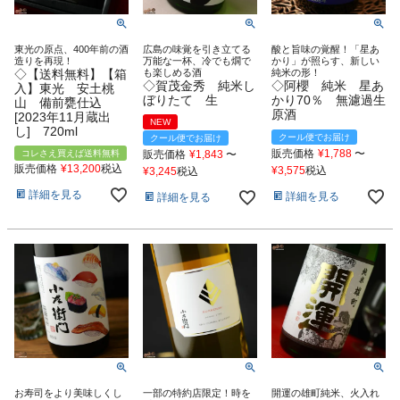
東光の原点、400年前の酒
広島の味覚を引き立てる
酸と旨味の覚醒！「星あ
造りを再現！
万能な一杯、冷でも燗で
かり」が照らす、新しい
◇【送料無料】【箱
も楽しめる酒
純米の形！
◇賀茂金秀 純米し
◇阿櫻 純米 星あ
入】東光 安土桃
ぼりたて 生
かり70％ 無濾過生
山 備前甕仕込
原酒
[2023年11月蔵出
NEW
し] 720ml
クール便でお届け
クール便でお届け
販売価格
¥
1,788
〜
コレさえ買えば送料無料
販売価格
¥
1,843
〜
販売価格
¥
13,200
税込
¥
3,575
税込
¥
3,245
税込
詳細を見る
詳細を見る
詳細を見る
お寿司をより美味しくし
一部の特約店限定！時を
開運の雄町純米、火入れ