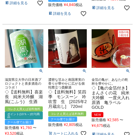
詳細を見る
販売価格
¥
4,840
税込
詳細を見る
詳細を見る
滋賀県立大学の日本酒プ
濃密な甘みと南国果実の
金箔の亀が、あなたの乾
ロジェクトと喜多酒造の
香りが華やかに広がる個
杯を華やかに。
コラボ！
性際立つ貴醸酒
◇【亀の金箔付き】
◇【送料無料】喜楽
◇【送料無料】笑四
まんさくの花 純米
長 純米大吟醸 湖
季 モンスーン 吟
大吟醸 一度火入れ
風(こふう) 生酒
吹雪 生 [2025年2
原酒 亀ラベル
月蔵出し] 720ml
GOLD
コレさえ買えば送料無料
コレさえ買えば送料無料
ポイント(10％～)付与商
NEW
品
クール便でお届け
販売価格
¥
2,585
〜
クール便でお届け
販売価格
¥
2,805
税込
¥
4,675
税込
販売価格
¥
1,760
〜
カートに入れる
¥
3,520
税込
詳細を見る