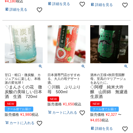
¥
4,180
税込
詳細を見る
詳細を見る
詳細を見る
甘口・軽口・微炭酸、カ
日本酒専門店がすすめ
酒米の王様×秋田雪国酵
ジュアルに楽しむ、本格
る、大人の苺デザート
母。至高のマリアージュ
派の変化球！
酒。
をあなたに。
◇まんさくの花 微
◇川鶴 ぷりぷり
◇阿櫻 純米大吟
炭酸の美味しい日本
苺 500ml
醸 山田錦 無濾過
酒 生酒 720ml
生原酒
NEW
NEW
販売価格
¥
1,650
税込
NEW
クール便でお届け
クール便でお届け
カートに入れる
販売価格
¥
1,980
税込
販売価格
¥
2,327
〜
¥
4,653
税込
カートに入れる
詳細を見る