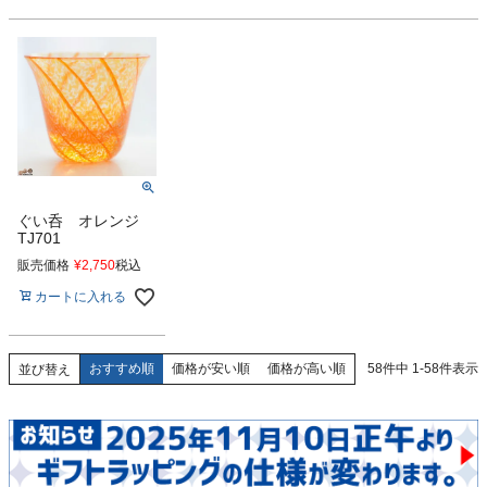
ぐい呑 オレンジ
TJ701
販売価格
¥
2,750
税込
カートに入れる
おすすめ順
価格が安い順
価格が高い順
58
件中
1
-
58
件表示
並び替え