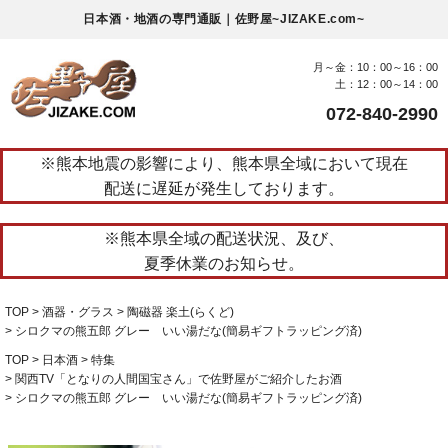
日本酒・地酒の専門通販｜佐野屋~JIZAKE.com~
月～金：10：00～16：00
土：12：00～14：00
072-840-2990
※熊本地震の影響により、熊本県全域において現在
配送に遅延が発生しております。
※熊本県全域の配送状況、及び、
夏季休業のお知らせ。
TOP
酒器・グラス
陶磁器 楽土(らくど)
シロクマの熊五郎 グレー いい湯だな(簡易ギフトラッピング済)
TOP
日本酒
特集
関西TV「となりの人間国宝さん」で佐野屋がご紹介したお酒
シロクマの熊五郎 グレー いい湯だな(簡易ギフトラッピング済)