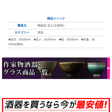
商品スペック
製造元
陶磁器 楽土(京都府)
カテゴリー
酒器
■直径：約58mm ■高さ：約45mm ■幅：約58mm ■容量：約
50ml(満杯)