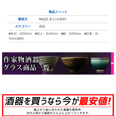
商品スペック
製造元
陶磁器 楽土(京都府)
カテゴリー
酒器
■直径：約58mm ■高さ：約45mm ■幅：約58mm ■容量：約
50ml(満杯)