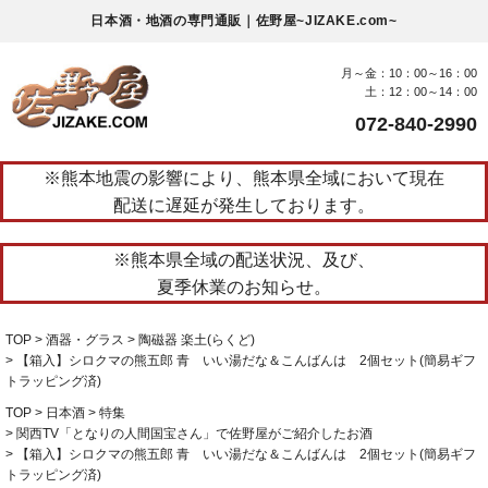
日本酒・地酒の専門通販｜佐野屋~JIZAKE.com~
月～金：10：00～16：00
土：12：00～14：00
072-840-2990
※熊本地震の影響により、熊本県全域において現在
配送に遅延が発生しております。
※熊本県全域の配送状況、及び、
夏季休業のお知らせ。
TOP
酒器・グラス
陶磁器 楽土(らくど)
【箱入】シロクマの熊五郎 青 いい湯だな＆こんばんは 2個セット(簡易ギフ
トラッピング済)
TOP
日本酒
特集
関西TV「となりの人間国宝さん」で佐野屋がご紹介したお酒
【箱入】シロクマの熊五郎 青 いい湯だな＆こんばんは 2個セット(簡易ギフ
トラッピング済)