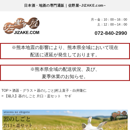
日本酒・地酒の専門通販｜佐野屋~JIZAKE.com~
月～金：10：00～16：00
土：12：00～14：00
072-840-2990
※熊本地震の影響により、熊本県全域において現在
配送に遅延が発生しております。
※熊本県全域の配送状況、及び、
夏季休業のお知らせ。
TOP
酒器・グラス
器のしごと|村上直子・白井隆仁
【箱入】器のしごと 片口・盃セット ヤギ