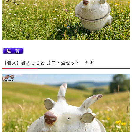
【箱入】器のしごと 片口・盃セット ヤギ