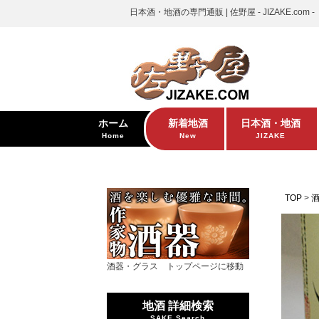
日本酒・地酒の専門通販 | 佐野屋 - JIZAKE.com -
ホーム
新着地酒
日本酒・地酒
Home
New
JIZAKE
TOP
酒器・グラス トップページに移動
地酒 詳細検索
SAKE Search