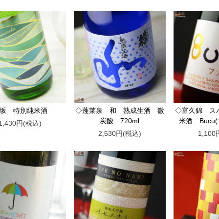
車坂 特別純米酒
◇蓬莱泉 和 熟成生酒 微
◇富久錦 ス
炭酸 720ml
米酒 Bucu(
1,430円(税込)
2,530円(税込)
1,10