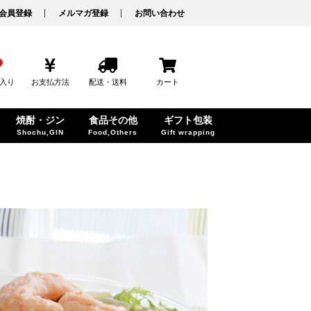
会員登録
メルマガ登録
お問い合わせ
入り
お支払方法
配送・送料
カート
焼酎・ジン
食品その他
ギフト包装
Shochu,GIN
Food,Others
Gift wrapping