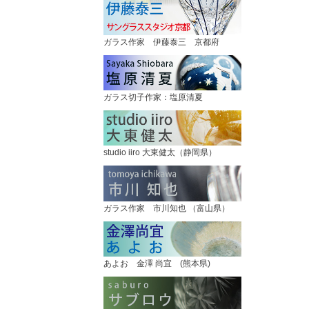
ガラス作家 伊藤泰三 京都府
ガラス切子作家：塩原清夏
studio iiro 大東健太（静岡県）
ガラス作家 市川知也 （富山県）
あよお 金澤 尚宜 (熊本県)