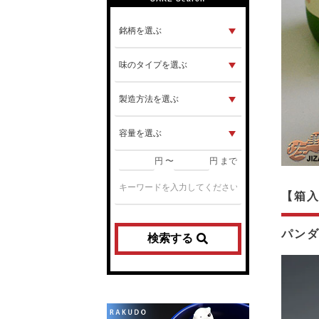
円 〜
円 まで
【箱
パンダ
検索する