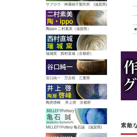
サブロウ 神通硝子製作所 (滋賀県)
陶ippo 二村素美（滋賀県）
瑞城窯 西村直城（京都府）
谷口純一 万古焼 三重県
陶房啓峰 井上啓 京都府
素敵
MILLEFYPottery 亀石誠 (滋賀県)