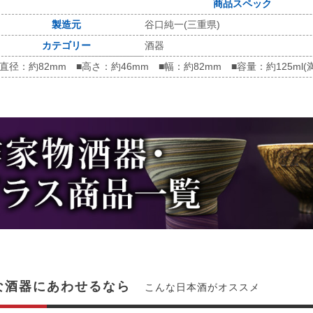
商品スペック
製造元
谷口純一(三重県)
カテゴリー
酒器
■直径：約82mm ■高さ：約46mm ■幅：約82mm ■容量：約125ml(
な酒器にあわせるなら
こんな日本酒がオススメ