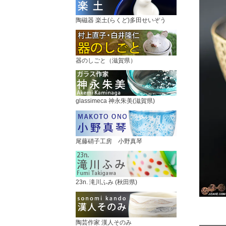
陶磁器 楽土(らくど)多田せいぞう
器のしごと（滋賀県）
glassimeca 神永朱美(滋賀県)
尾藤硝子工房 小野真琴
23n. 滝川ふみ (秋田県)
陶芸作家 漢人そのみ