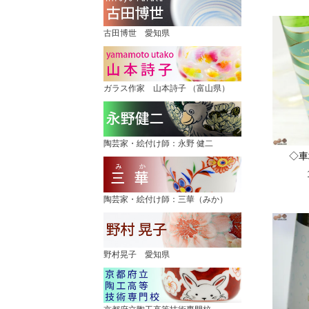
古田博世 愛知県
ガラス作家 山本詩子 （富山県）
陶芸家・絵付け師：永野 健二
◇
陶芸家・絵付け師：三華（みか）
野村晃子 愛知県