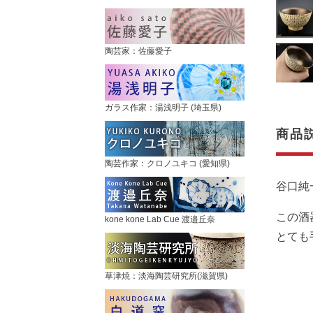
陶芸家：佐藤愛子
ガラス作家：湯浅明子 (埼玉県)
商品
陶芸作家：クロノユキコ (愛知県)
谷口純
この酒
kone kone Lab Cue 渡邉丘奈
とても
草津焼：淡海陶芸研究所(滋賀県)