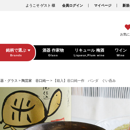
ようこそ ゲスト 様
会員ログイン
マイページ
新規
お気に
銘柄で選ぶ
酒器 作家物
リキュール 梅酒
ワイン
Brands
Glass
Liqueur,Plum wine
Wine
酒器・グラス
陶芸家 谷口純一
【箱入】谷口純一作 パンダ ぐい呑み