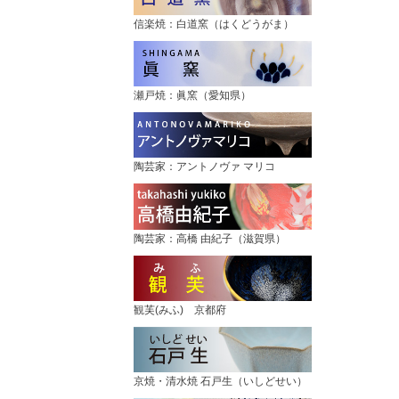
信楽焼：白道窯（はくどうがま）
瀬戸焼：眞窯（愛知県）
陶芸家：アントノヴァ マリコ
陶芸家：高橋 由紀子（滋賀県）
観芙(みふ) 京都府
京焼・清水焼 石戸生（いしどせい）