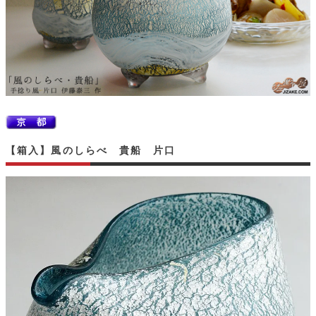
【箱入】風のしらべ 貴船 片口