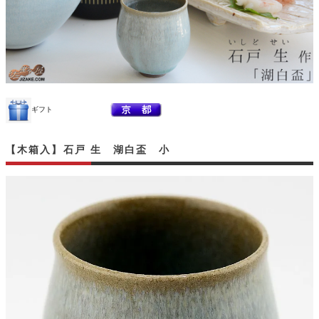
ギフト
【木箱入】石戸 生 湖白盃 小