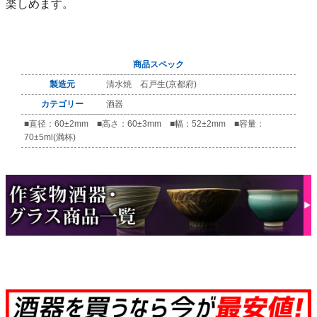
楽しめます。
商品スペック
製造元
清水焼 石戸生(京都府)
カテゴリー
酒器
■直径：60±2mm ■高さ：60±3mm ■幅：52±2mm ■容量：
70±5ml(満杯)