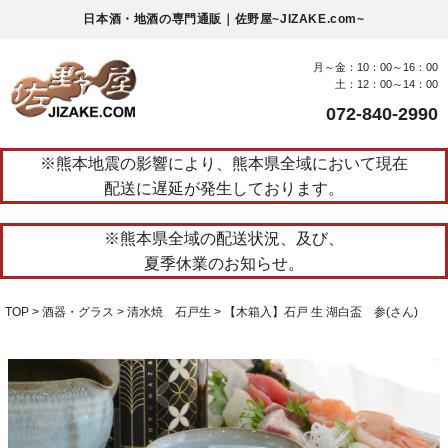
日本酒・地酒の専門通販｜佐野屋~JIZAKE.com~
月～金：10：00～16：00
土：12：00～14：00
072-840-2990
※熊本地震の影響により、熊本県全域において現在
配送に遅延が発生しております。
※熊本県全域の配送状況、及び、
夏季休業のお知らせ。
TOP
酒器・グラス
清水焼 石戸生
【木箱入】石戸 生 湖白盃 参(さん)