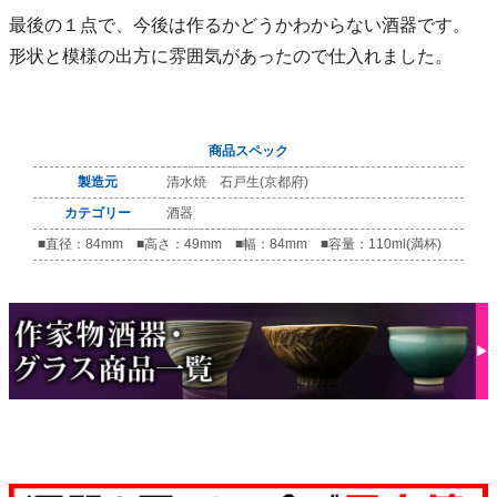
最後の１点で、今後は作るかどうかわからない酒器です。
形状と模様の出方に雰囲気があったので仕入れました。
商品スペック
製造元
清水焼 石戸生(京都府)
カテゴリー
酒器
■直径：84mm ■高さ：49mm ■幅：84mm ■容量：110ml(満杯)