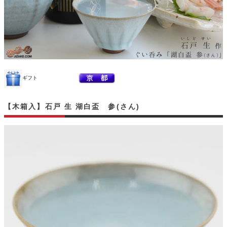
ギフト
【木箱入】石戸 生 湖白盃 参(さん)