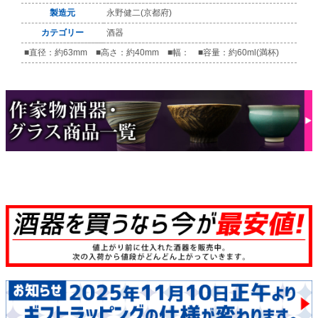
製造元
永野健二(京都府)
カテゴリー
酒器
■直径：約63mm ■高さ：約40mm ■幅： ■容量：約60ml(満杯)