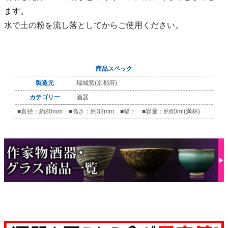
ます。
水で土の粉を流し落としてからご使用ください。
商品スペック
製造元
瑞城窯(京都府)
カテゴリー
酒器
■直径：約80mm ■高さ：約33mm ■幅： ■容量：約60ml(満杯)