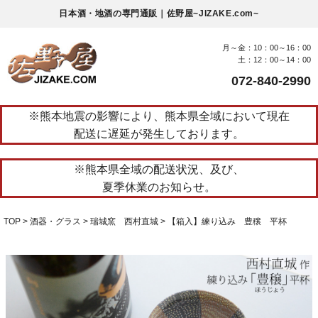
日本酒・地酒の専門通販｜佐野屋~JIZAKE.com~
月～金：10：00～16：00
土：12：00～14：00
072-840-2990
※熊本地震の影響により、熊本県全域において現在
配送に遅延が発生しております。
※熊本県全域の配送状況、及び、
夏季休業のお知らせ。
TOP
酒器・グラス
瑞城窯 西村直城
【箱入】練り込み 豊穣 平杯