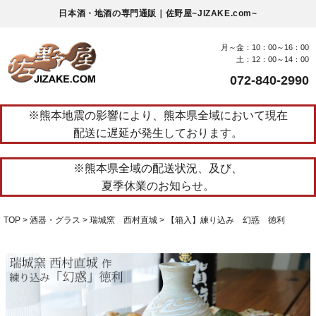
日本酒・地酒の専門通販｜佐野屋~JIZAKE.com~
月～金：10：00～16：00
土：12：00～14：00
072-840-2990
※熊本地震の影響により、熊本県全域において現在
配送に遅延が発生しております。
※熊本県全域の配送状況、及び、
夏季休業のお知らせ。
TOP
酒器・グラス
瑞城窯 西村直城
【箱入】練り込み 幻惑 徳利