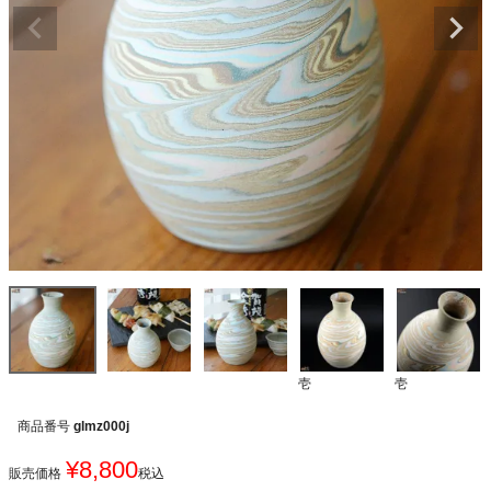
壱
壱
商品番号
glmz000j
¥
8,800
販売価格
税込