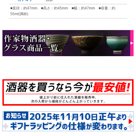
■直径：約47mm ■高さ：約45mm ■幅：約47mm ■容量：約
55ml(満杯)