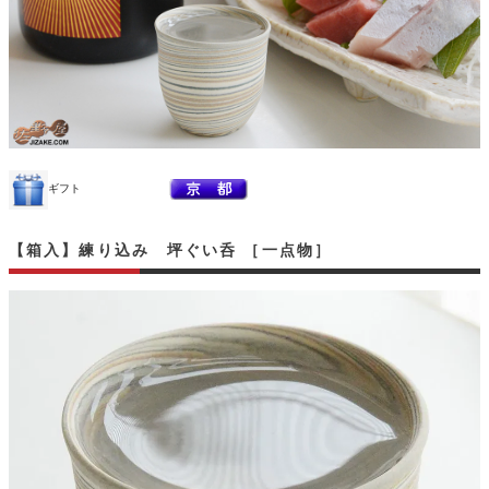
ギフト
【箱入】練り込み 坪ぐい呑 ［一点物］