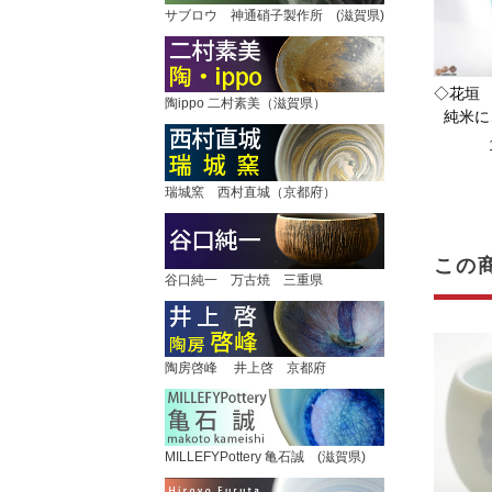
サブロウ 神通硝子製作所 (滋賀県)
◇花垣 
陶ippo 二村素美（滋賀県）
純米に
瑞城窯 西村直城（京都府）
この
谷口純一 万古焼 三重県
陶房啓峰 井上啓 京都府
MILLEFYPottery 亀石誠 (滋賀県)