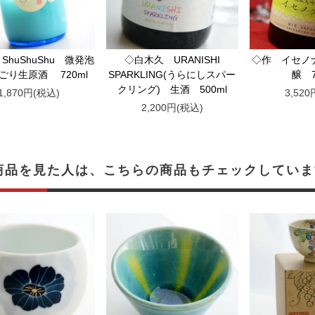
ShuShuShu 微発泡
◇白木久 URANISHI
◇作 イセノ
ごり生原酒 720ml
SPARKLING(うらにしスパー
醸 7
クリング) 生酒 500ml
1,870円(税込)
3,52
2,200円(税込)
商品を見た人は、こちらの商品もチェックしていま