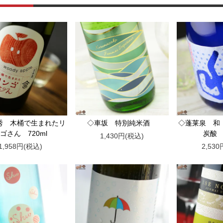
秀 木桶で生まれたリ
◇車坂 特別純米酒
◇蓬莱泉 和
ゴさん 720ml
炭酸 
1,430円(税込)
1,958円(税込)
2,53