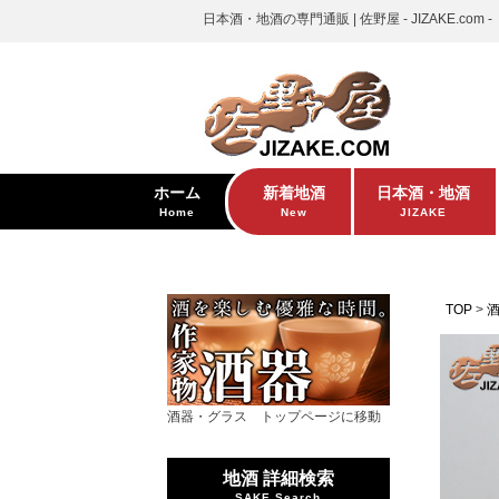
日本酒・地酒の専門通販 | 佐野屋 - JIZAKE.com -
ホーム
新着地酒
日本酒・地酒
Home
New
JIZAKE
TOP
酒器・グラス トップページに移動
地酒 詳細検索
SAKE Search