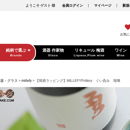
ようこそ ゲスト 様
会員ログイン
マイページ
新規
お気に
銘柄で選ぶ
酒器 作家物
リキュール 梅酒
ワイン
Brands
Glass
Liqueur,Plum wine
Wine
酒器・グラス
millefy
【簡易ラッピング】MILLEFYPottery ぐい呑み 瑠璃