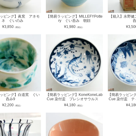
ッピング】眞窯 アネモ
【簡易ラッピング】MILLEFYPotte
【箱入】永野健
ネ ぐいのみ
ry ぐい呑み 朝顔
¥
3,850
¥
1,980
¥
3,50
（税込）
（税込）
ッピング】白道窯 ぐい
【簡易ラッピング】KoneKoneLab
【簡易ラッピング】
呑み9
Cue 染付盃 プレシオサウルス
Cue 染付盃
¥
2,200
¥
4,180
¥
4,18
（税込）
（税込）