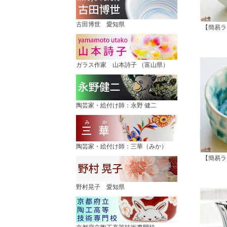
古田博世 愛知県
【簡易ラ
ガラス作家 山本詩子 （富山県）
陶芸家・絵付け師：永野 健二
陶芸家・絵付け師：三華（みか）
【簡易ラ
野村晃子 愛知県