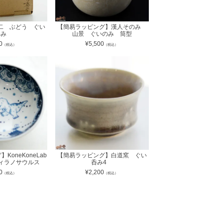
二 ぶどう ぐい
【簡易ラッピング】漢人そのみ
呑み
山景 ぐいのみ 筒型
0
¥
5,500
（税込）
（税込）
KoneKoneLab
【簡易ラッピング】白道窯 ぐい
 ティラノサウルス
呑み4
0
¥
2,200
（税込）
（税込）