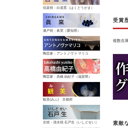
信楽焼：白道窯（はくどうがま）
受賞
瀬戸焼：眞窯（愛知県）
複数在
陶芸家：アントノヴァ マリコ
陶芸家：高橋 由紀子（滋賀県）
観芙(みふ) 京都府
素敵
京焼・清水焼 石戸生（いしどせい）