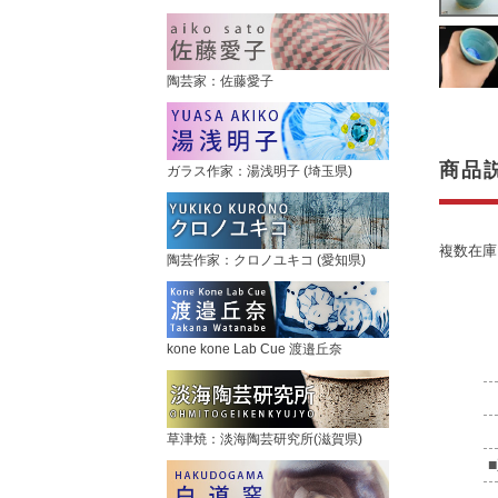
陶芸家：佐藤愛子
商品
ガラス作家：湯浅明子 (埼玉県)
複数在庫
陶芸作家：クロノユキコ (愛知県)
kone kone Lab Cue 渡邉丘奈
草津焼：淡海陶芸研究所(滋賀県)