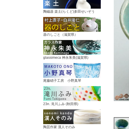
陶磁器 楽土(らくど)多田せいぞう
器のしごと（滋賀県）
glassimeca 神永朱美(滋賀県)
尾藤硝子工房 小野真琴
23n. 滝川ふみ (秋田県)
陶芸作家 漢人そのみ