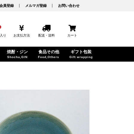
会員登録
メルマガ登録
お問い合わせ
入り
お支払方法
配送・送料
カート
焼酎・ジン
食品その他
ギフト包装
Shochu,GIN
Food,Others
Gift wrapping