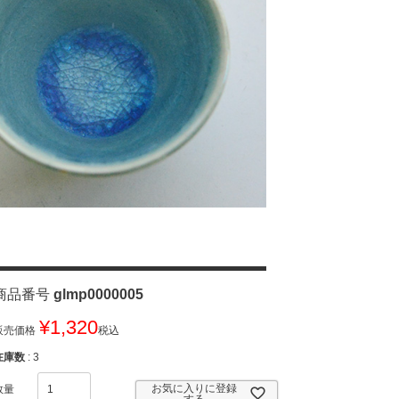
商品番号
glmp0000005
¥
1,320
販売価格
税込
在庫数
3
お気に入りに登録
する