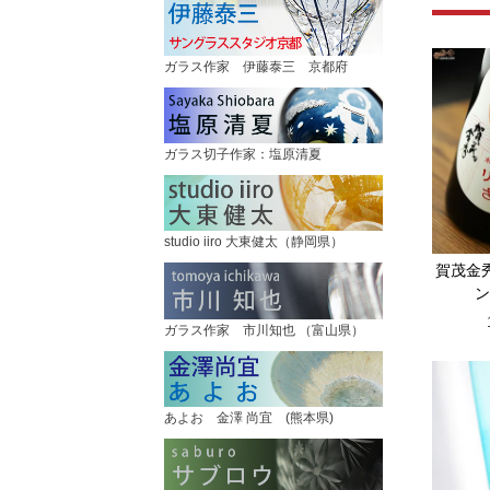
ガラス作家 伊藤泰三 京都府
ガラス切子作家：塩原清夏
studio iiro 大東健太（静岡県）
賀茂金
ン
ガラス作家 市川知也 （富山県）
あよお 金澤 尚宜 (熊本県)