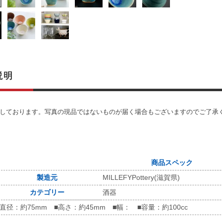
説明
しております。写真の現品ではないものが届く場合もございますのでご了承
商品スペック
製造元
MILLEFYPottery(滋賀県)
カテゴリー
酒器
■直径：約75mm ■高さ：約45mm ■幅： ■容量：約100cc