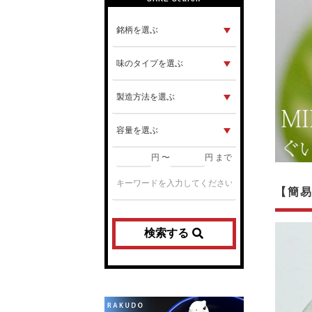
円 〜
円 まで
【簡易
検索する