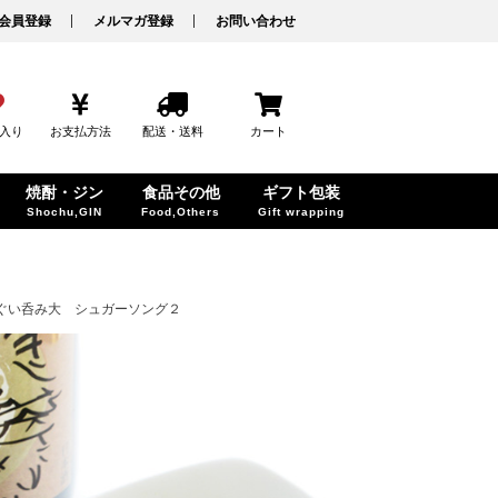
会員登録
メルマガ登録
お問い合わせ
入り
お支払方法
配送・送料
カート
焼酎・ジン
食品その他
ギフト包装
Shochu,GIN
Food,Others
Gift wrapping
ぐい呑み大 シュガーソング２