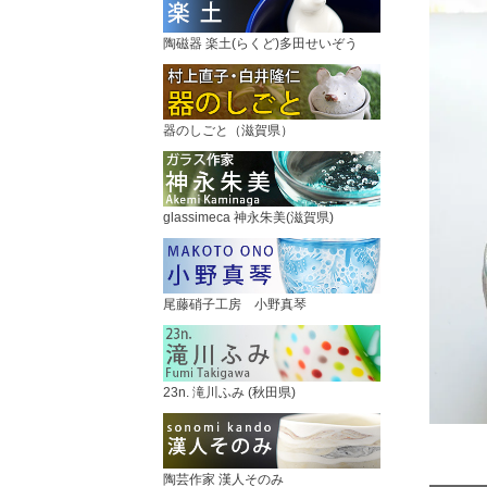
陶磁器 楽土(らくど)多田せいぞう
器のしごと（滋賀県）
glassimeca 神永朱美(滋賀県)
尾藤硝子工房 小野真琴
23n. 滝川ふみ (秋田県)
陶芸作家 漢人そのみ