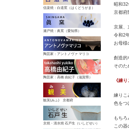
昭和3
信楽焼：白道窯（はくどうがま）
京都府
京展、
瀬戸焼：眞窯（愛知県）
令和2
お母様
陶芸家：アントノヴァ マリコ
創造的
そのた
陶芸家：高橋 由紀子（滋賀県）
《練り
練りこ
観芙(みふ) 京都府
色をつ
もちろ
京焼・清水焼 石戸生（いしどせい）
この器