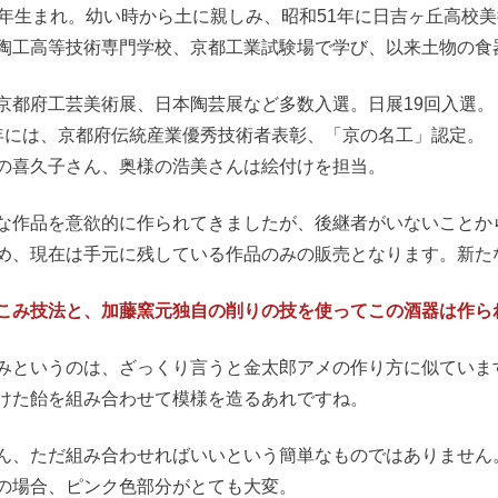
2年生まれ。幼い時から土に親しみ、昭和51年に日吉ヶ丘高校
陶工高等技術専門学校、京都工業試験場で学び、以来土物の食
京都府工芸美術展、日本陶芸展など多数入選。日展19回入選。
年には、京都府伝統産業優秀技術者表彰、「京の名工」認定。
の喜久子さん、奥様の浩美さんは絵付けを担当。
な作品を意欲的に作られてきましたが、後継者がいないことか
め、現在は手元に残している作品のみの販売となります。新た
こみ技法と、加藤窯元独自の削りの技を使ってこの酒器は作ら
みというのは、ざっくり言うと金太郎アメの作り方に似ていま
けた飴を組み合わせて模様を造るあれですね。
ん、ただ組み合わせればいいという簡単なものではありません
の場合、ピンク色部分がとても大変。