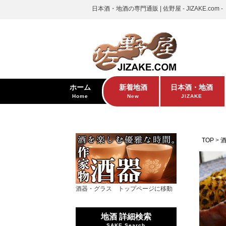
日本酒・地酒の専門通販 | 佐野屋 - JIZAKE.com -
ホーム
新着地酒
日本酒・地酒
Home
New
JIZAKE
TOP
酒器・グラス トップページに移動
地酒 詳細検索
SAKE Search