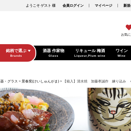
ようこそ ゲスト 様
会員ログイン
マイページ
新規
お気に
銘柄で選ぶ
酒器 作家物
リキュール 梅酒
ワイン
Brands
Glass
Liqueur,Plum wine
Wine
酒器・グラス
景春窯(けいしゅんがま)
【箱入】清水焼 加藤孝誠作 練り込み 