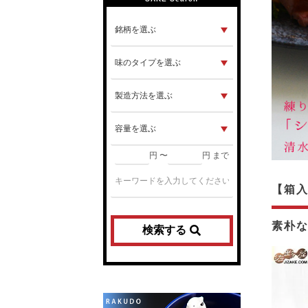
円 〜
円 まで
【箱
素朴
検索する