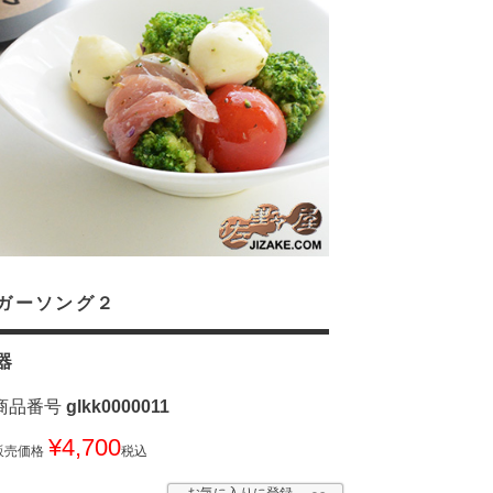
ガーソング２
器
商品番号
glkk0000011
¥
4,700
販売価格
税込