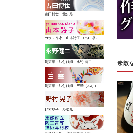
古田博世 愛知県
ガラス作家 山本詩子 （富山県）
陶芸家・絵付け師：永野 健二
素敵
陶芸家・絵付け師：三華（みか）
野村晃子 愛知県