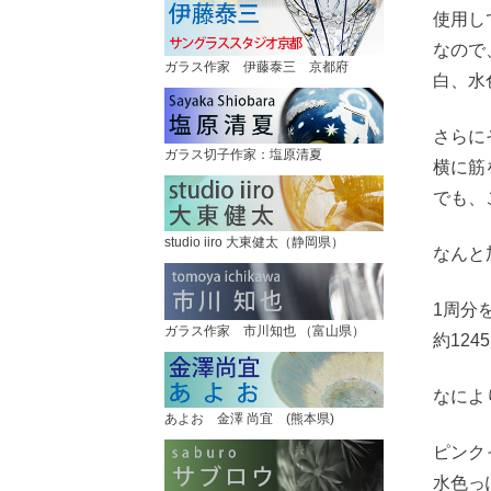
使用し
なので
ガラス作家 伊藤泰三 京都府
白、水
さらに
ガラス切子作家：塩原清夏
横に筋
でも、
studio iiro 大東健太（静岡県）
なんと
1周分
ガラス作家 市川知也 （富山県）
約12
なによ
あよお 金澤 尚宜 (熊本県)
ピンク
水色っ