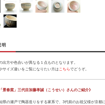
説明
の出方や色合いが異なる１点ものとなります。
やサイズ違いをご覧になりたい方は
こちら
でどうぞ。
「景春窯」三代目加藤孝誠（こうせい）さんのご紹介》
知県の瀬戸で陶器造りをする家系で、3代前のお祖父様が京都