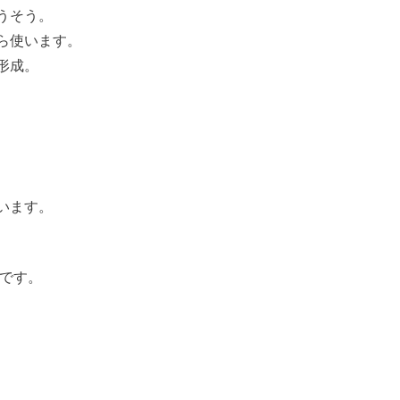
うそう。
ら使います。
形成。
います。
器です。