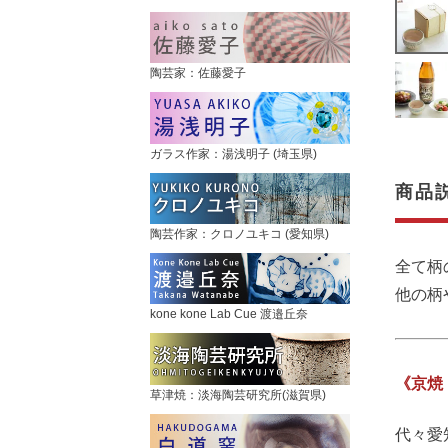
陶芸家：佐藤愛子
ガラス作家：湯浅明子 (埼玉県)
商品
陶芸作家：クロノユキコ (愛知県)
全て柄
他の柄
kone kone Lab Cue 渡邉丘奈
《京焼
草津焼：淡海陶芸研究所(滋賀県)
代々愛