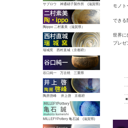
サブロウ 神通硝子製作所 (滋賀県)
モノト
できる
陶ippo 二村素美（滋賀県）
世界に
プレゼ
瑞城窯 西村直城（京都府）
谷口純一 万古焼 三重県
陶房啓峰 井上啓 京都府
MILLEFYPottery 亀石誠 (滋賀県)