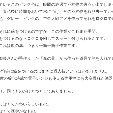
ているこのピンク色は、時間の経過で不純物の斑点が出てしま
、着色後に時間をおいて水につけ、その不純物を取り去ってか
色、グレー、ピンクの土で金太郎アメを作ってそれをロクロで
それに筋をつけるのですが、この作業がこれまた手間。
をつけるのならロクロを回してスッーと付けられるんです。
これは縦の溝。つまり一筋一筋手作業です。
加藤さんが手作りした「傘の骨」から作った道具で筋を入れて
を均等に筋をつけるのはまさに職人技というほかありません。
45度の酸化焼成で電子レンジも使える実用性にも大変優れた酒
り、同じものがひとつとしてありません。
っぽくてかわいらしいもの。
ぽくて爽やかなもの。