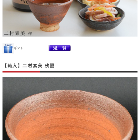
ギフト
【箱入】二村素美 残照