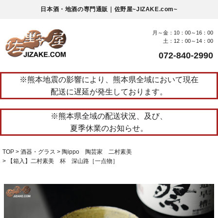
日本酒・地酒の専門通販｜佐野屋~JIZAKE.com~
月～金：10：00～16：00
土：12：00～14：00
072-840-2990
※熊本地震の影響により、熊本県全域において現在
配送に遅延が発生しております。
※熊本県全域の配送状況、及び、
夏季休業のお知らせ。
TOP
酒器・グラス
陶ippo 陶芸家 二村素美
【箱入】二村素美 杯 深山路［一点物］