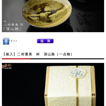
ギフト
【箱入】二村素美 杯 深山路［一点物］