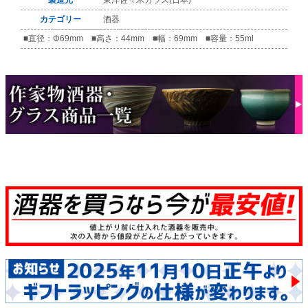
カテゴリー
酒器
■直径：Φ69mm ■高さ：44mm ■幅：69mm ■容量：55ml