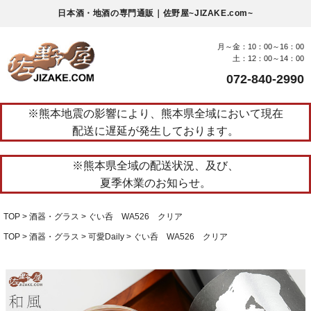
日本酒・地酒の専門通販｜佐野屋~JIZAKE.com~
月～金：10：00～16：00
土：12：00～14：00
072-840-2990
※熊本地震の影響により、熊本県全域において現在
配送に遅延が発生しております。
※熊本県全域の配送状況、及び、
夏季休業のお知らせ。
TOP
酒器・グラス
ぐい呑 WA526 クリア
TOP
酒器・グラス
可愛Daily
ぐい呑 WA526 クリア