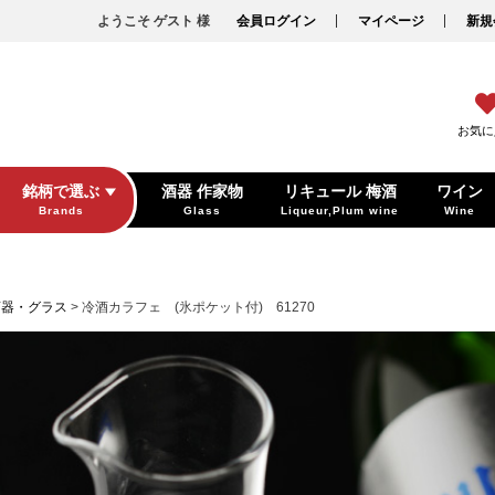
ようこそ ゲスト 様
会員ログイン
マイページ
新規
お気に
銘柄で選ぶ
酒器 作家物
リキュール 梅酒
ワイン
Brands
Glass
Liqueur,Plum wine
Wine
酒器・グラス
冷酒カラフェ (氷ポケット付) 61270