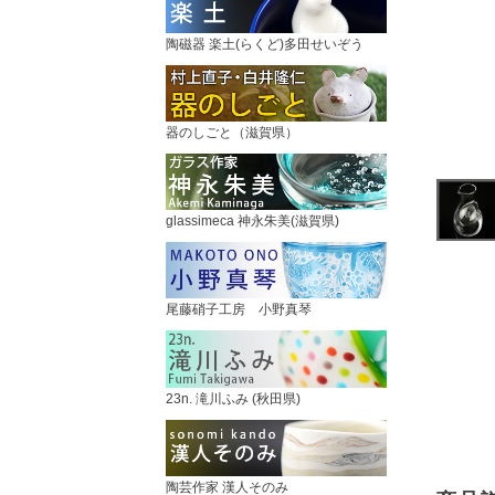
陶磁器 楽土(らくど)多田せいぞう
器のしごと（滋賀県）
glassimeca 神永朱美(滋賀県)
尾藤硝子工房 小野真琴
23n. 滝川ふみ (秋田県)
陶芸作家 漢人そのみ