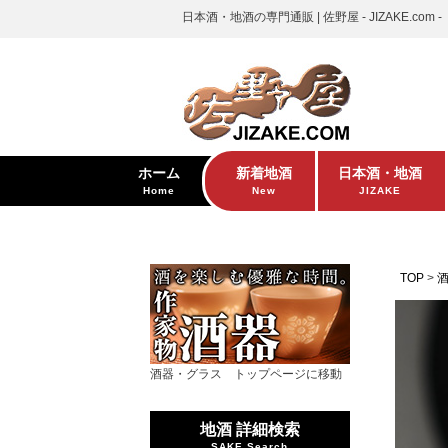
日本酒・地酒の専門通販 | 佐野屋 - JIZAKE.com -
ホーム
新着地酒
日本酒・地酒
Home
New
JIZAKE
TOP
酒器・グラス トップページに移動
地酒 詳細検索
SAKE Search