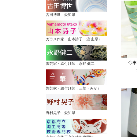
古田博世 愛知県
ガラス作家 山本詩子 （富山県）
◇
陶芸家・絵付け師：永野 健二
陶芸家・絵付け師：三華（みか）
野村晃子 愛知県