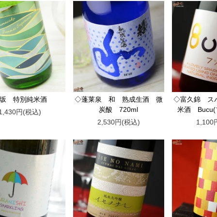
車坂 特別純米酒
◇蓬莱泉 和 熟成生酒 微
◇富久錦 ス
炭酸 720ml
米酒 Bucu(
1,430円(税込)
2,530円(税込)
1,10