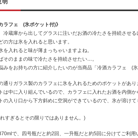
説明
カラフェ (氷ポケット付)》
、冷蔵庫から出してグラスに注いだお酒の冷たさを持続させる
どの方は氷を入れると思います。
氷を入れると味が薄まっちゃいますよね。
ばそのままの味で冷たさを持続させたい…。
悩みをお持ちの方に紹介したいのが当商品「冷酒カラフェ (氷
の通りガラス製のカラフェに氷を入れるためのポケットがあり
トは中に入り組んでいるので、カラフェに入れたお酒を内側か
トの入り口から下方斜めに空洞ができているので、氷が溶けて
入れすぎるとその限りではありません。)
370mlで、四号瓶だと約2回、一升瓶だと約5回に分けてご利