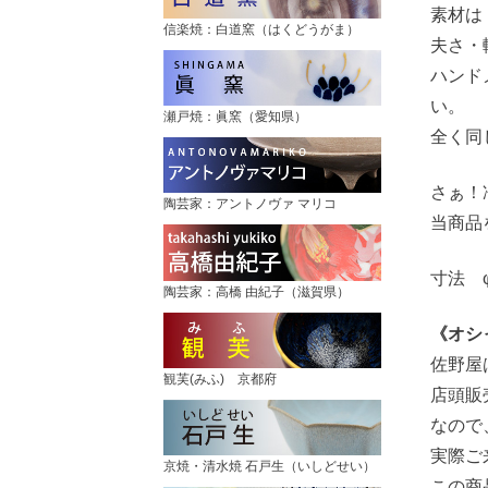
素材は
信楽焼：白道窯（はくどうがま）
夫さ・
ハンド
い。
瀬戸焼：眞窯（愛知県）
全く同
さぁ！
陶芸家：アントノヴァ マリコ
当商品
寸法 φ4
陶芸家：高橋 由紀子（滋賀県）
《オシ
佐野屋
観芙(みふ) 京都府
店頭販
なので
実際ご
京焼・清水焼 石戸生（いしどせい）
この商