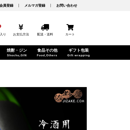
会員登録
メルマガ登録
お問い合わせ
入り
お支払方法
配送・送料
カート
焼酎・ジン
食品その他
ギフト包装
Shochu,GIN
Food,Others
Gift wrapping