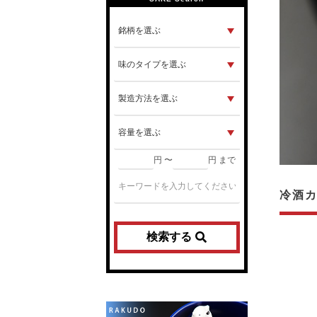
円 〜
円 まで
冷酒カ
検索する