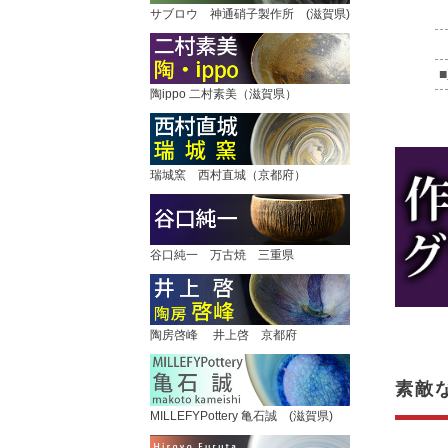
サブロウ 神通硝子製作所 (滋賀県)
陶ippo 二村素美（滋賀県）
瑞城窯 西村直城（京都府）
谷口純一 万古焼 三重県
陶房啓峰 井上啓 京都府
素敵
MILLEFYPottery 亀石誠 (滋賀県)