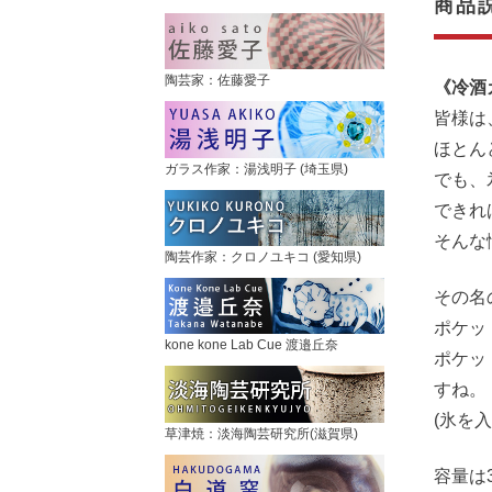
商品
陶芸家：佐藤愛子
《冷酒
皆様は
ほとん
ガラス作家：湯浅明子 (埼玉県)
でも、
できれ
そんな
陶芸作家：クロノユキコ (愛知県)
その名
ポケッ
kone kone Lab Cue 渡邉丘奈
ポケッ
すね。
(氷を
草津焼：淡海陶芸研究所(滋賀県)
容量は