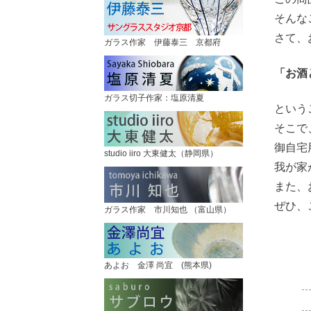
そんな
さて、
ガラス作家 伊藤泰三 京都府
「お酒
ガラス切子作家：塩原清夏
という
そこで
御自宅
studio iiro 大東健太（静岡県）
我が家
また、
ぜひ、
ガラス作家 市川知也 （富山県）
あよお 金澤 尚宜 (熊本県)