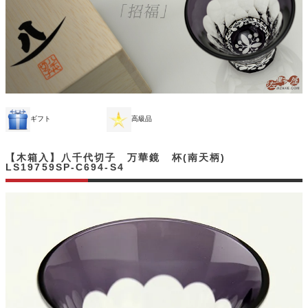
ギフト
高級品
【木箱入】八千代切子 万華鏡 杯(南天柄)
LS19759SP-C694-S4