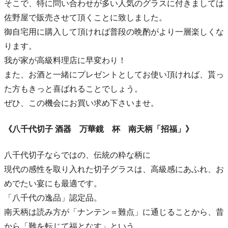
そこで、特に問い合わせが多い人気のグラスに付きましては
佐野屋で販売させて頂くことに致しました。
御自宅用に購入して頂ければ普段の晩酌がより一層楽しくな
ります。
我が家が高級料理店に早変わり！
また、お酒と一緒にプレゼントとしてお使い頂ければ、貰っ
た方もきっと喜ばれることでしょう。
ぜひ、この機会にお買い求め下さいませ。
《八千代切子 酒器 万華鏡 杯 南天柄「招福」》
八千代切子ならではの、伝統の粋な柄に
現代の感性を取り入れた切子グラスは、高級感にあふれ、お
めでたい宴にも最適です。
「八千代の逸品」認定品。
南天柄は読み方が「ナンテン＝難点」に通じることから、昔
から「難を転じて福となす」という