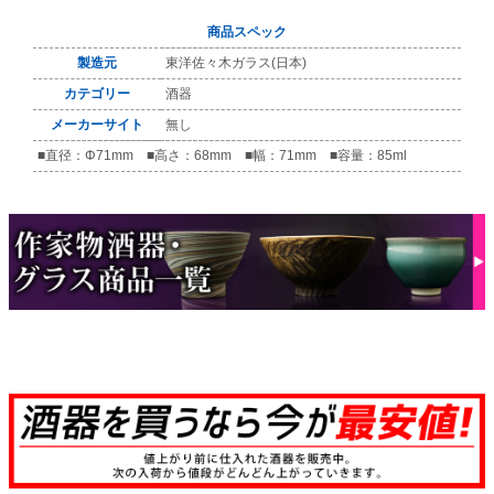
商品スペック
製造元
東洋佐々木ガラス(日本)
カテゴリー
酒器
メーカーサイト
無し
■直径：Φ71mm ■高さ：68mm ■幅：71mm ■容量：85ml