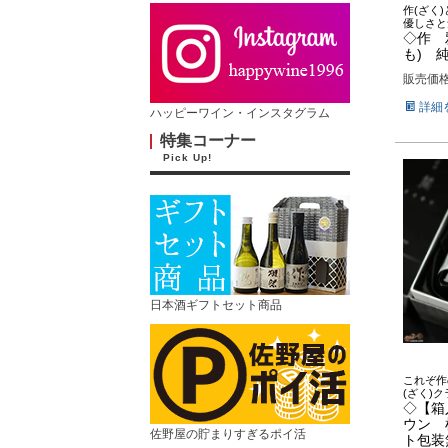
作(ざく
優しさと
◇作 
も) 
販売価
詳細
ハッピーワイン・インスタグラム
特集コーナー
Pick Up!
日本酒ギフトセット商品
これぞ作
(ざく)
◇【箱
ウン 
佐野屋の貯まりすぎるポイ活
ト包装無