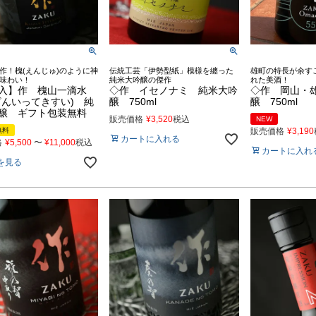
作！槐(えんじゅ)のように神
伝統工芸「伊勢型紙」模様を纏った
雄町の特長が余す
味わい！
純米大吟醸の傑作
れた美酒！
入】作 槐山一滴水
◇作 イセノナミ 純米大吟
◇作 岡山・
ざんいってきすい) 純
醸 750ml
醸 750ml
醸 ギフト包装無料
販売価格
¥
3,520
税込
NEW
無料
販売価格
¥
3,190
カートに入れる
格
¥
5,500
〜
¥
11,000
税込
カートに入れ
を見る