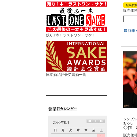
包装代
販売価
詳細
残り1本！ラストワン・サケ！
日本酒品評会受賞酒一覧
シンプル
おろし！
◇作 
販売価