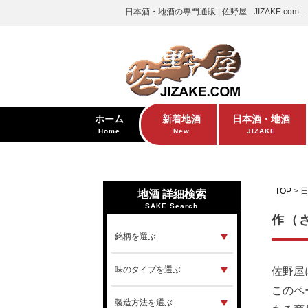
日本酒・地酒の専門通販 | 佐野屋 - JIZAKE.com -
ホーム
新着地酒
日本酒・地酒
Home
New
JIZAKE
TOP
地酒 詳細検索
SAKE Search
作（
佐野屋
このペ