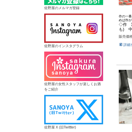
佐野屋のメルマガ登録
作の一番
めば作が
◇作 
も) 
販売価
詳細
佐野屋のインスタグラム
佐野屋の女性スタッフが楽しくお酒
をご紹介
佐野屋 X (旧Twittter)