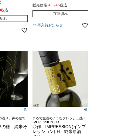
本
販売価格
¥
3,245
税込
0
税込
在庫切れ
切れ
再入荷お知らせ
の酒米、神の穂で
まるで生酒のようなフレッシュ感！
！
IMPRESSION-H！
神の穂 純米吟
◇作 IMPRESSION(インプ
レッション)-H 純米原酒