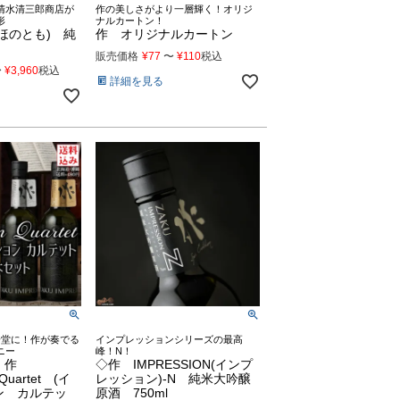
清水清三郎商店が
作の美しさがより一層輝く！オリジ
形
ナルカートン！
ほのとも) 純
作 オリジナルカートン
販売価格
¥
77
〜
¥
110
税込
〜
¥
3,960
税込
詳細を見る
一堂に！作が奏でる
インプレッションシリーズの最高
ニー
峰！N！
み】作
◇作 IMPRESSION(インプ
Quartet (イ
レッション)-N 純米大吟醸
ン カルテッ
原酒 750ml