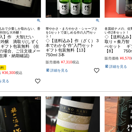
込みで少量しか取れない、香
華やかさ・まろやかさ・シャープさ
各賞総ナメの、佐
特別な大吟醸！
を1セットで楽しめる作の入門セッ
い作2本セット！
入】作 大智(だい
ト！
◇【送料込み
◇【送料込み】作（ざく） 3
大吟醸 滴取り(しずく
取り＋奏乃智
本でわかる“作”入門セット
 ギフト包装無料 (在
べセット ギ
ギフト包装無料【13】
の場合、ご注文後メー
【8】 750m
750ml 3本
在庫・納期確認)
販売価格
¥
6,570
販売価格
¥
7,310
税込
詳細を見る
無料
詳細を見る
格
¥
36,300
税込
を見る