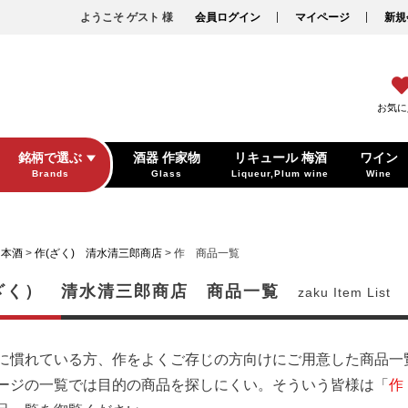
ようこそ ゲスト 様
会員ログイン
マイページ
新規
お気に
銘柄で選ぶ
酒器 作家物
リキュール 梅酒
ワイン
Brands
Glass
Liqueur,Plum wine
Wine
日本酒
作(ざく) 清水清三郎商店
作 商品一覧
ざく） 清水清三郎商店 商品一覧
zaku Item List
に慣れている方、作をよくご存じの方向けにご用意した商品一
ージの一覧では目的の商品を探しにくい。そういう皆様は「
作