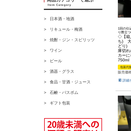
Item Category
日本酒・地酒
1回の仕
リキュール・梅酒
り際立つ
◇【箱
焼酎・ジン・スピリッツ
ち) 
どり)
ワイン
庫切れ
カーに
750ml
ビール
包装代
酒器・グラス
販売価
詳細
食品・甘酒・ジュース
石鹸・バスボム
ギフト包装