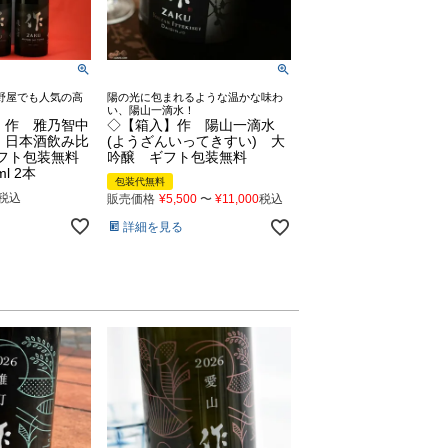
野屋でも人気の高
陽の光に包まれるような温かな味わ
い、陽山一滴水！
】作 雅乃智中
◇【箱入】作 陽山一滴水
 日本酒飲み比
(ようざんいってきすい) 大
フト包装無料
吟醸 ギフト包装無料
l 2本
包装代無料
税込
販売価格
¥
5,500
〜
¥
11,000
税込
詳細を見る