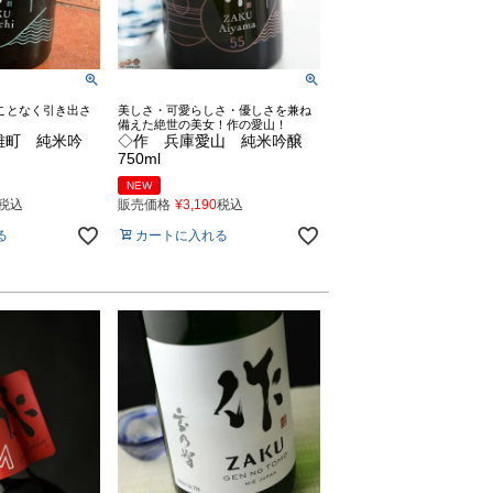
ことなく引き出さ
美しさ・可愛らしさ・優しさを兼ね
備えた絶世の美女！作の愛山！
雄町 純米吟
◇作 兵庫愛山 純米吟醸
750ml
NEW
税込
販売価格
¥
3,190
税込
る
カートに入れる