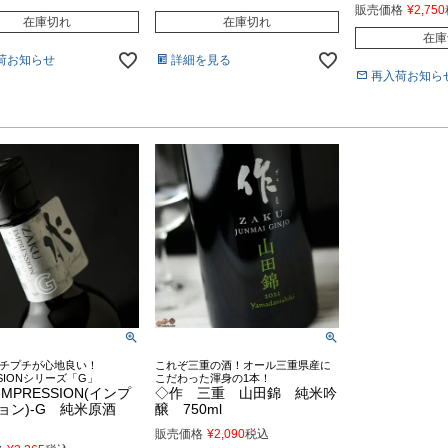
販売価格
¥
2,750
在庫切れ
在庫切れ
在庫
荷お知らせ
詳細を見る
再入荷お知ら
チプチが心地良い！
これぞ三重の酒！オール三重県産に
SSIONシリーズ「G」
こだわった渾身の1本！
MPRESSION(インプ
◇作 三重 山田錦 純米吟
ョン)-G 純米原酒
醸 750ml
販売価格
¥
2,090
税込