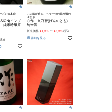
シリーズの大本命
この蔵が造る、もう一つの純米酒の
理想形
SION(インプ
◇作 玄乃智(げんのとも)
M 純米吟醸原
純米酒
販売価格
¥
1,980
〜
¥
3,960
税込
詳細を見る
税込
る