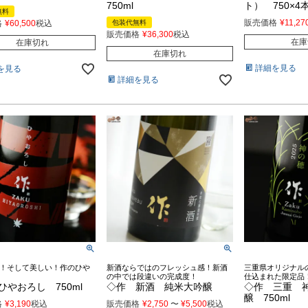
750ml
ト） 750×4
無料
販売価格
¥
11,27
格
¥
60,500
税込
包装代無料
販売価格
¥
36,300
税込
在庫
在庫切れ
在庫切れ
詳細を見る
を見る
詳細を見る
！そして美しい！作のひや
新酒ならではのフレッシュ感！新酒
三重県オリジナル
の中では段違いの完成度！
仕込まれた限定品
ひやおろし 750ml
◇作 新酒 純米大吟醸
◇作 三重 
醸 750ml
格
¥
3,190
税込
販売価格
¥
2,750
〜
¥
5,500
税込