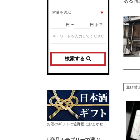
ある商
円 〜
円 まで
検索する
並び替
お酒のギフトは佐野屋におまかせ
商品カテゴリーで選ぶ