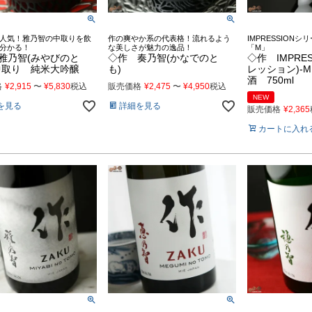
人気！雅乃智の中取りを飲
作の爽やか系の代表格！流れるよう
IMPRESSION
分かる！
な美しさが魅力の逸品！
「M」
雅乃智(みやびのと
◇作 奏乃智(かなでのと
◇作 IMPRES
中取り 純米大吟醸
も)
レッション)-
酒 750ml
格
¥
2,915
〜
¥
5,830
税込
販売価格
¥
2,475
〜
¥
4,950
税込
NEW
を見る
詳細を見る
販売価格
¥
2,365
カートに入れ