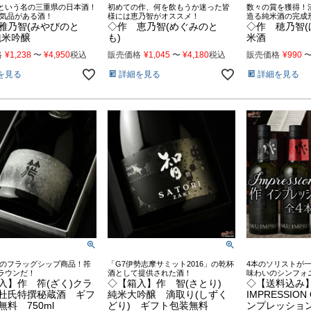
)という名の三重県の日本酒！
初めての作、何を飲もうか迷った皆
数々の賞を獲得！
気品がある酒！
様には恵乃智がオススメ！
造る純米酒の完成
雅乃智(みやびのと
◇作 恵乃智(めぐみのと
◇作 穂乃智(
純米吟醸
も)
米酒
格
¥
1,238
〜
¥
4,950
税込
販売価格
¥
1,045
〜
¥
4,180
税込
販売価格
¥
990
を見る
詳細を見る
詳細を見る
のフラッグシップ商品！筰
「G7伊勢志摩サミット2016」の乾杯
4本のソリストが
クラウンだ！
酒として提供された酒！
味わいのシンフォ
入】作 筰(ざく)クラ
◇【箱入】作 智(さとり)
◇【送料込
杜氏特撰秘蔵酒 ギフ
純米大吟醸 滴取り(しずく
IMPRESSION 
料 750ml
どり) ギフト包装無料
ンプレッショ