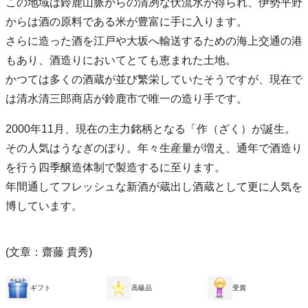
この地域は鈴鹿山脈からの清冽な伏流水が得られ、伊勢平野
からは酒の原料である米が豊富に手に入ります。
さらに造った酒を江戸や大坂へ輸送するための海上交通の港
もあり、酒造りにおいてとても恵まれた土地。
かつては多くの酒蔵が並び繁栄していたそうですが、現在で
は清水清三郎商店が鈴鹿市で唯一の造り手です。
2000年11月、現在の主力銘柄となる「作（ざく）が誕生。
その人気はうなぎのぼり。年々生産量が増え、通年で酒造り
を行う四季醸造体制で製造するに至ります。
年間通してフレッシュな新酒が蔵出し酒蔵として更に人気を
博しています。
(文章：齋藤 貴秀)
ギフト
高級品
受賞