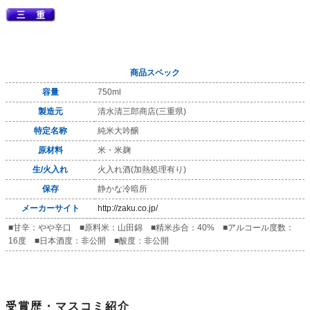
商品スペック
容量
750ml
製造元
清水清三郎商店(三重県)
特定名称
純米大吟醸
原材料
米・米麹
生/火入れ
火入れ酒(加熱処理有り)
保存
静かな冷暗所
メーカーサイト
http://zaku.co.jp/
■甘辛：やや辛口 ■原料米：山田錦 ■精米歩合：40% ■アルコール度数：
16度 ■日本酒度：非公開 ■酸度：非公開
受賞歴・マスコミ紹介