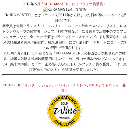
2018年 5月
「KURA MASTER」にてプラチナ賞受賞！
「KURA MASTER」とはフランスで2017年から始まった日本酒のコンクール(品
評会)です。
審査員は全員フランス人で、ソムリエ、アルコール飲料のスペシャリスト、レス
トランやカーブの経営者、シェフ、料理学校など、飲食業界で活躍中のプロフェ
ッショナルなど。全ての出品酒はブラインドティスティングにより審査され、純
米大吟醸酒＆純米吟醸部門、純米酒部門、にごり酒部門（デザートに合う）の3
つの部門で評価されます。
2018年5月28日、二年目となる「KURA MASTER」の審査会が実施されその結
果、純米大吟醸＆純米吟醸部門において「作 槐山一滴水(かいざんいってきす
い) 純米大吟醸」と
「作 玄乃智(げんのとも)」
がプラチナ賞を受賞。
「作 恵
乃智(めぐみのとも)」
が金賞を受賞しました。
2018年 5月
「インターナショナル・ワイン・チャレンジ2018」でトロフィー受
賞！