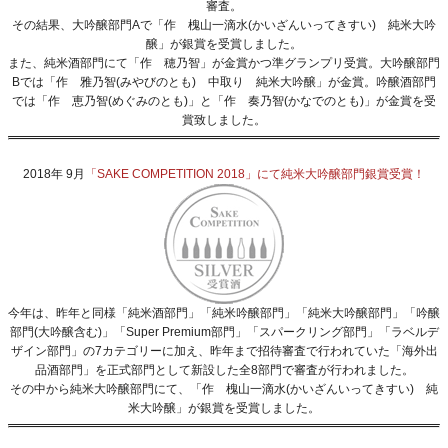
審査。
その結果、大吟醸部門Aで「作 槐山一滴水(かいざんいってきすい) 純米大吟
醸」が銀賞を受賞しました。
また、純米酒部門にて
「作 穂乃智」
が金賞かつ準グランプリ受賞。大吟醸部門
Bでは
「作 雅乃智(みやびのとも) 中取り 純米大吟醸」
が金賞。吟醸酒部門
では
「作 恵乃智(めぐみのとも)」
と
「作 奏乃智(かなでのとも)」
が金賞を受
賞致しました。
2018年 9月
「SAKE COMPETITION 2018」にて純米大吟醸部門銀賞受賞！
今年は、昨年と同様「純米酒部門」「純米吟醸部門」「純米大吟醸部門」「吟醸
部門(大吟醸含む)」「Super Premium部門」「スパークリング部門」「ラベルデ
ザイン部門」の7カテゴリーに加え、昨年まで招待審査で行われていた「海外出
品酒部門」を正式部門として新設した全8部門で審査が行われました。
その中から純米大吟醸部門にて、「作 槐山一滴水(かいざんいってきすい) 純
米大吟醸」が銀賞を受賞しました。