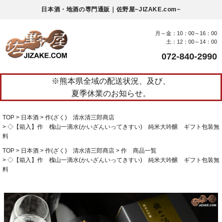
日本酒・地酒の専門通販｜佐野屋~JIZAKE.com~
月～金：10：00～16：00
土：12：00～14：00
072-840-2990
※熊本県全域の配送状況、及び、
夏季休業のお知らせ。
TOP
日本酒
作(ざく) 清水清三郎商店
◇【箱入】作 槐山一滴水(かいざんいってきすい) 純米大吟醸 ギフト包装無
料
TOP
日本酒
作(ざく) 清水清三郎商店
作 商品一覧
◇【箱入】作 槐山一滴水(かいざんいってきすい) 純米大吟醸 ギフト包装無
料