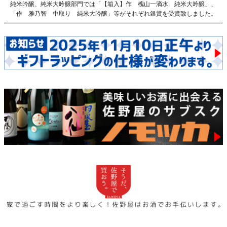
純米吟醸、純米大吟醸部門では
「【箱入】作 槐山一滴水 純米大吟醸」
、
「作 雅乃智 中取り 純米大吟醸」
等がそれぞれ銀賞を受賞致しました。