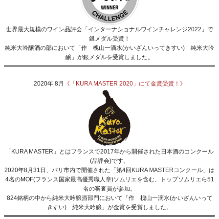
世界最大規模のワイン品評会「インターナショナルワインチャレンジ2022」で
銀メダル受賞！
純米大吟醸酒の部において「作 槐山一滴水(かいざんいってきすい) 純米大吟
醸」が銀メダルを受賞しました。
2020年 8月
《「KURA MASTER 2020」にて金賞受賞！》
「KURA MASTER」とはフランスで2017年から開催された日本酒のコンクール
(品評会)です。
2020年8月31日、パリ市内で開催された「第4回KURA MASTERコンクール」は
4名のMOF(フランス国家最高優秀職人章)ソムリエを含む、トップソムリエら51
名の審査員が参加。
824銘柄の中から純米大吟醸酒部門において「作 槐山一滴水(かいざんいって
きすい) 純米大吟醸」が金賞を受賞しました。