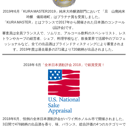
2019年6月「KURA MASTER2019」純米大吟醸酒部門において 「旦 山廃純米
吟醸 備前雄町」はプラチナ賞を受賞しました。
「KURA MASTER」とはフランスで2017年から開催された日本酒のコンクール
(品評会)です。
審査員は全員フランス人で、ソムリエ、アルコール飲料のスペシャリスト、レス
トランやカーブの経営者、シェフ、料理学校など、飲食業界で活躍中のプロフェ
ッショナルなど。全ての出品酒はブラインドティスティングにより審査されま
す。2019年度は過去最多の271蔵より720銘柄が出品されました。
2018年 6月
「全米日本酒歓評会 2018」で銀賞受賞！
2018年6月、恒例の全米日本酒歓評会がハワイ州ホノルル市で開催されました。
3日間で478銘柄の出品酒を香り、味、バランス、総合評価の4つのカテゴリーで