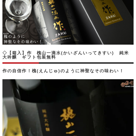
◇【箱入】作 槐山一滴水(かいざんいってきすい) 純米
大吟醸 ギフト包装無料
作の自信作！槐(えんじゅ)のように神聖なその味わい！