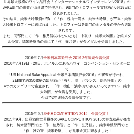
世界最大規模のワイン品評会「インターナショナルワインチャレンジ2018」の
SAKE部門の審査が山形県で開催され、9部門のトロフィー受賞銘柄が5月18日に
発表されました。
その結果、純米大吟醸酒の部にて「作 槐山一滴水 純米大吟醸」が三重・純米
大吟醸トロフィーに選ばれました。トロフィーは各部門の金メダルの中から選出
されます。
また、同部門にて
「作 雅乃智(みやびのとも) 中取り 純米大吟醸」
は銀メダ
ル受賞。純米吟醸酒の部にて
「作 奏乃智」
が金メダルを受賞しました。
2016年 7月
全米日本酒歓評会 2016 2年連続金賞受賞
2016年7月19日・20日、ホノルルにあるハワイ・コンベンション・センターに
て
「US National Sake Appraisal 全米日本酒歓評会2016」の審査が行われ、
2日間で約350銘柄の出品酒が「香り、味、バランス、総合評価」の
4つのカテゴリーで審査され、「作 槐山一滴水(かいざんいってきすい) 純米
大吟醸」が金賞を受賞しました。
今回で2年連続の金賞受賞です。
2015年 9月
SAKE COMPETITION 2015 金賞受賞！
2015年9月、出品酒数世界最多のSAKE COMPETITION 2015の審査結果が発表
され、純米酒部門では
「作 穂乃智」
と
「作 玄乃智」
、純米吟醸部門では
「作 雅乃智 純米吟醸」
、が見事金賞に輝きました！