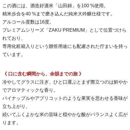
この酒には、酒造好適米「山田錦」を100 %使用。
精米歩合を40 %まで磨き込んだ純米大吟醸仕様です。
アルコール度数は16度。
プレミアムシリーズ「ZAKU PREMIUM」として位置づけら
れており、
専用化粧箱入りという贈答用途にも配慮された佇まいを持っ
ています。
《 口に含む瞬間から、余韻までの旅 》
冷やしてグラスに注ぎ、ひと口運ぶとまず際立つのは鮮やか
でアロマティックな香り。
パイナップルやアプリコットのような果実を思わせる香味が
立ち上がり、
続いてふくよかな米の旨味と穏やかな酸がバランスよく広が
ります。