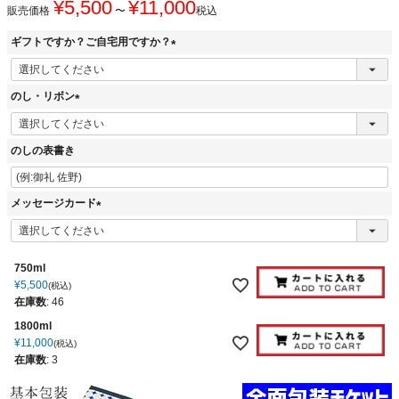
¥
5,500
¥
11,000
販売価格
〜
税込
ギフトですか？ご自宅用ですか？
(
必
のし・リボン
須
)
(
必
のしの表書き
須
)
メッセージカード
(
必
須
750ml
)
¥
5,500
税込
在庫数
:
46
1800ml
¥
11,000
税込
在庫数
:
3