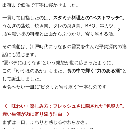
出荷まで低温で丁寧に寝かせました。
一貫して目指したのは、
スタミナ料理との“ベストマッチ”。
うなぎの蒲焼、焼き肉、タレの焼き鳥、BBQ、串カツ。
脂や濃い味の料理と正面からぶつかり、寄り添える酒。
その着想は、江戸時代にうなぎの需要を生んだ平賀源内の逸
話にも通じます。
“夏バテにはうなぎ”という発想が世に広まったように、
この「ゆうほのあか」もまた、
食の中で輝く“力のある酒”
と
して誕生しました。
今食べたい一皿に“ピタリと寄り添う”一本なのです。
《 味わい・楽しみ方：フレッシュさに隠された“包容力”。
赤い生酒が肉に寄り添う理由 》
まずは一口、ふわりと感じるやわらかさ。