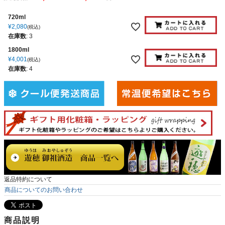
720ml
¥
2,080
税込
在庫数
:
3
1800ml
¥
4,001
税込
在庫数
:
4
返品特約について
商品についてのお問い合わせ
商品説明