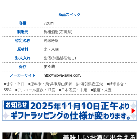
商品スペック
容量
720ml
製造元
御祖酒造(石川県)
特定名称
純米吟醸
原材料
米・米麹
生/火入れ
生酒(加熱処理無し)
保存
要冷蔵
メーカーサイト
http://mioya-sake.com/
■甘辛：辛口 ■原料米：麹:兵庫県山田錦 掛:滋賀県産玉栄 ■精米歩合：
55% ■アルコール度数：17度 ■日本酒度：未定 ■酸度：未定