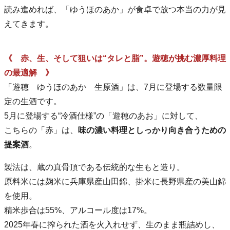
読み進めれば、「ゆうほのあか」が食卓で放つ本当の力が見
えてきます。
《 赤、生、そして狙いは“タレと脂”。遊穂が挑む濃厚料理
の最適解 》
「遊穂 ゆうほのあか 生原酒」は、7月に登場する数量限
定の生酒です。
5月に登場する“冷酒仕様”の「遊穂のあお」に対して、
こちらの「赤」は、
味の濃い料理としっかり向き合うための
提案酒
。
製法は、蔵の真骨頂である伝統的な生もと造り。
原料米には麹米に兵庫県産山田錦、掛米に長野県産の美山錦
を使用。
精米歩合は55%、アルコール度は17%。
2025年春に搾られた酒を火入れせず、生のまま瓶詰めし、