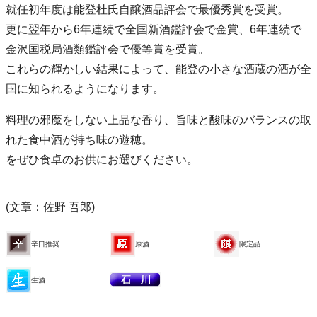
就任初年度は能登杜氏自醸酒品評会で最優秀賞を受賞。
更に翌年から6年連続で全国新酒鑑評会で金賞、6年連続で
金沢国税局酒類鑑評会で優等賞を受賞。
これらの輝かしい結果によって、能登の小さな酒蔵の酒が全
国に知られるようになります。
料理の邪魔をしない上品な香り、旨味と酸味のバランスの取
れた食中酒が持ち味の遊穂。
をぜひ食卓のお供にお選びください。
(文章：佐野 吾郎)
辛口推奨
原酒
限定品
生酒