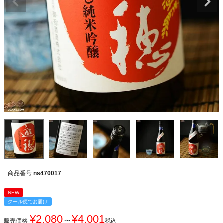
商品番号
ns470017
NEW
クール便でお届け
¥
2,080
¥
4,001
販売価格
〜
税込