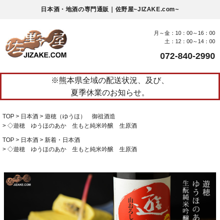
日本酒・地酒の専門通販｜佐野屋~JIZAKE.com~
月～金：10：00～16：00
土：12：00～14：00
072-840-2990
※熊本県全域の配送状況、及び、
夏季休業のお知らせ。
TOP
日本酒
遊穂（ゆうほ） 御祖酒造
◇遊穂 ゆうほのあか 生もと純米吟醸 生原酒
TOP
日本酒
新着・日本酒
◇遊穂 ゆうほのあか 生もと純米吟醸 生原酒