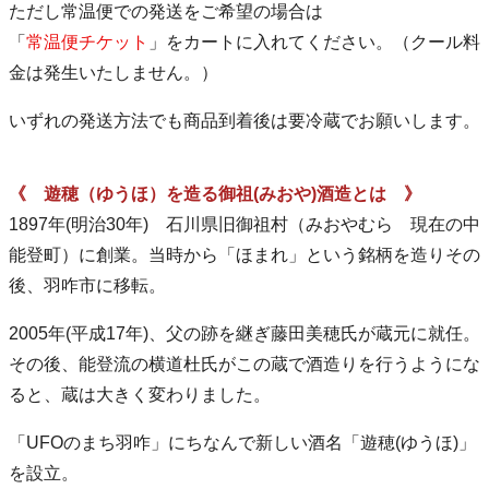
ただし常温便での発送をご希望の場合は
「
常温便チケット
」をカートに入れてください。（クール料
金は発生いたしません。）
いずれの発送方法でも商品到着後は要冷蔵でお願いします。
《 遊穂（ゆうほ）を造る御祖(みおや)酒造とは 》
1897年(明治30年) 石川県旧御祖村（みおやむら 現在の中
能登町）に創業。当時から「ほまれ」という銘柄を造りその
後、羽咋市に移転。
2005年(平成17年)、父の跡を継ぎ藤田美穂氏が蔵元に就任。
その後、能登流の横道杜氏がこの蔵で酒造りを行うようにな
ると、蔵は大きく変わりました。
「UFOのまち羽咋」にちなんで新しい酒名「遊穂(ゆうほ)」
を設立。