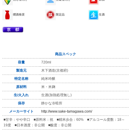
燗酒推奨
限定品
生酒
商品スペック
容量
720ml
製造元
木下酒造(京都府)
特定名称
純米吟醸
原材料
米・米麹
生/火入れ
生酒(加熱処理無し)
保存
静かな冷暗所
メーカーサイト
http://www.sake-tamagawa.com/
■甘辛：やや辛口 ■原料米：祝 ■精米歩合：60% ■アルコール度数：18～
19度 ■日本酒度：非公開 ■酸度：非公開