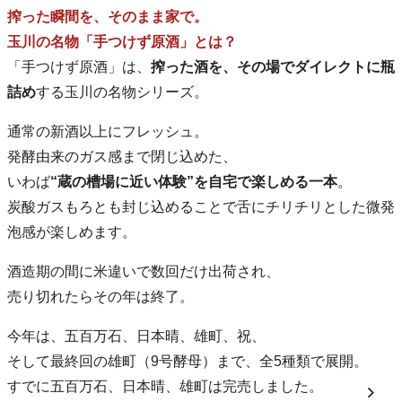
搾った瞬間を、そのまま家で。
玉川の名物「手つけず原酒」とは？
「手つけず原酒」は、
搾った酒を、その場でダイレクトに瓶
詰め
する玉川の名物シリーズ。
通常の新酒以上にフレッシュ。
発酵由来のガス感まで閉じ込めた、
いわば
“蔵の槽場に近い体験”を自宅で楽しめる一本
。
炭酸ガスもろとも封じ込めることで舌にチリチリとした微発
泡感が楽しめます。
酒造期の間に米違いで数回だけ出荷され、
売り切れたらその年は終了。
今年は、五百万石、日本晴、雄町、祝、
そして最終回の雄町（9号酵母）まで、全5種類で展開。
すでに五百万石、日本晴、雄町は完売しました。