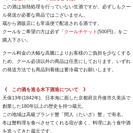
この酒は加熱処理を行っていない生酒ですが、必ずしもクー
ル発送が必要な商品ではございません。
蔵から酒販店にも常温便で配送される酒です。
クールをご希望の方は必ず「
クールチケット
(500円)」をご
購入下さい。
クール料金の大幅な高騰によりお客様のご負担を少なくする
ため、クール必須以外の商品は任意にしております。いずれ
の発送方法でも商品到着後は要冷蔵でお願いします。
《 この酒を造る木下酒造について 》
天保13年(1842年)、日本海に面した京都府京丹後市久美浜で
創業した180年以上の歴史を持つ蔵元。
この地域は高級ブランド蟹「間人（たいざ）蟹」で有名。
冬は蟹料理を食べさせてくれる宿が多く、料理にあう食中酒
を造ってきた蔵元です。