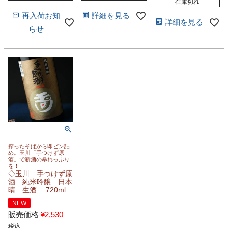
在庫切れ
再入荷お知
詳細を見る
詳細を見る
らせ
搾ったそばから即ビン詰
め。玉川「手つけず原
酒」で新酒の暴れっぷり
を！
◇玉川 手つけず原
酒 純米吟醸 日本
晴 生酒 720ml
NEW
販売価格
¥
2,530
税込