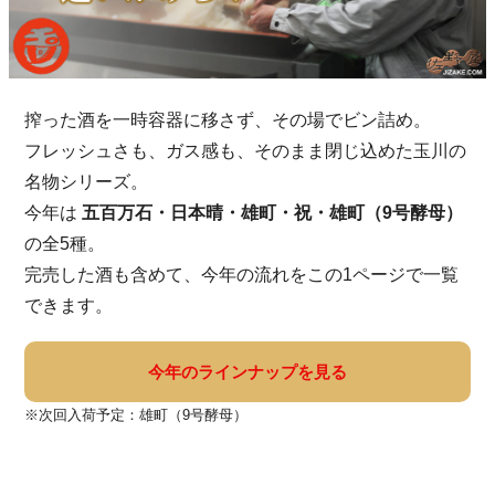
搾った酒を一時容器に移さず、その場でビン詰め。
フレッシュさも、ガス感も、そのまま閉じ込めた玉川の
名物シリーズ。
今年は
五百万石・日本晴・雄町・祝・雄町（9号酵母）
の全5種。
完売した酒も含めて、今年の流れをこの1ページで一覧
できます。
今年のラインナップを見る
※
次回入荷予定：雄町（9号酵母）