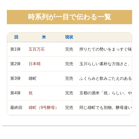
時系列が一目で伝わる一覧
回
米
現状
第1弾
五百万石
完売
搾りたての勢いをまっすぐ味わ
第2弾
日本晴
完売
玉川らしい素朴な力強さと、直
第3弾
雄町
完売
ふくらみと飲みごたえのある肉
第4弾
祝
完売
京都の酒米「祝」らしい、やわ
最終回
雄町（9号酵母）
完売
同じ雄町でも別物。酵母違いで