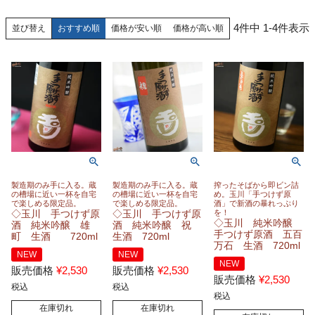
4
件中
1
-
4
件表示
おすすめ順
価格が安い順
価格が高い順
並び替え
製造期のみ手に入る。蔵
製造期のみ手に入る。蔵
搾ったそばから即ビン詰
の槽場に近い一杯を自宅
の槽場に近い一杯を自宅
め。玉川「手つけず原
で楽しめる限定品。
で楽しめる限定品。
酒」で新酒の暴れっぷり
◇玉川 手つけず原
◇玉川 手つけず原
を！
◇玉川 純米吟醸
酒 純米吟醸 雄
酒 純米吟醸 祝
手つけず原酒 五百
町 生酒 720ml
生酒 720ml
万石 生酒 720ml
NEW
NEW
NEW
販売価格
¥
2,530
販売価格
¥
2,530
販売価格
¥
2,530
税込
税込
税込
在庫切れ
在庫切れ